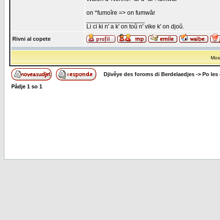
on *fumoîre => on fumwâr
_________________
Li ci ki n' a k' on toû n' vike k' on djoû.
Rivni al copete
Most
Djivêye des foroms di Berdelaedjes
->
Po les
Pådje
1
so
1