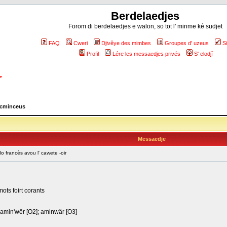
Berdelaedjes
Forom di berdelaedjes e walon, so tot l' minme ké sudjet
FAQ
Cweri
Djivêye des mimbes
Groupes d' uzeus
S
Profil
Lére les messaedjes privés
S' elodjî
r
 cminceus
Messaedje
 francès avou l' cawete -oir
ots foirt corants
; amin'wêr [O2]; aminwâr [O3]