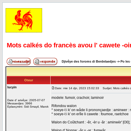
Mots calkés do francès avou l' cawete -oi
Djivêye des foroms di Berdelaedjes
->
Po les
Oteur
lucyin
Date: mie 14 djn, 2023 15:02:33
Sudjet: Mots calkés do
modele: fumoir, crachoir, laminoir
Date d' arivêye: 2005-07-07
Messaedjes: 3966
Rifondou walon
Eplaeçmint: Sidi Smayil, Marok
* soeye-t i k' on wåde li prononçaedje : aminwer : m
* soeye-t i k' on erîle li cawete : foumoe, raetchoe
Walon do Coûtchant : -êr, -èr u -âr : aminwèr' [O0]
Walon d' Nonne: -âr u -ar : fumwâr