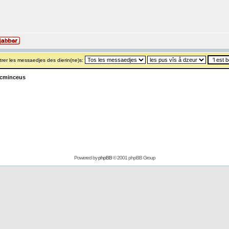
rer les messaedjes des dierin(ne)s:
 cminceus
Powered by
phpBB
© 2001 phpBB Group