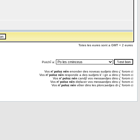
Totes les eures sont a GMT + 2 eures
Potchî a:
Vos
n' poloz nén
enonder des noveas sudjets dins ç' forom ci
Vos
n' poloz nén
responde a des sudjets k' i gn a dins ç' forom ci
Vos
n' poloz nén
candjî vos messaedjes dins ç' forom ci
Vos
n' poloz nén
disfacer vos messaedjes dins ç' forom ci
Vos
n' poloz nén
vôter dins les ploncaedjes di ç' forom ci