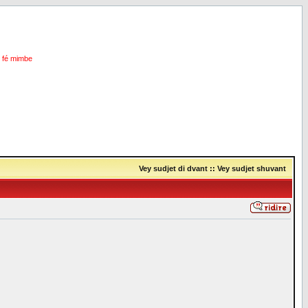
i fé mimbe
Vey sudjet di dvant
::
Vey sudjet shuvant