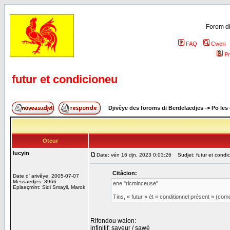
Forom di
FAQ
Cweri
Pr
futur et condicioneu
Djivêye des foroms di Berdelaedjes
->
Po les
Oteur
lucyin
Date: vén 16 djn, 2023 0:03:26
Sudjet: futur et condi
Citåcion:
Date d' arivêye: 2005-07-07
Messaedjes: 3966
ene "ricminceuse"
Eplaeçmint: Sidi Smayil, Marok
Tins, « futur » èt « conditionnel présent » (co
Rifondou walon:
infinitif: saveur / sawè