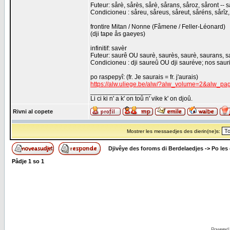
Futeur: sårè, sårès, sårè, sårans, såroz, såront -- s
Condicioneu : såreu, såreus, såreut, såréns, sårîz, 
frontire Mitan / Nonne (Fåmene / Feller-Léonard)
(dji tape ås gaeyes)
infinitif: savèr
Futeur: saurê OU saurè, saurès, saurè, saurans, sau
Condicioneu : dji saureû OU dji sauréve; nos saurins
po raspepyî: (fr. Je saurais = fr. j'aurais)
https://alw.uliege.be/alw/?alw_volume=2&alw_p
_________________
Li ci ki n' a k' on toû n' vike k' on djoû.
Rivni al copete
Mostrer les messaedjes des dierin(ne)s:
Djivêye des foroms di Berdelaedjes
->
Po les
Pådje
1
so
1
Powered