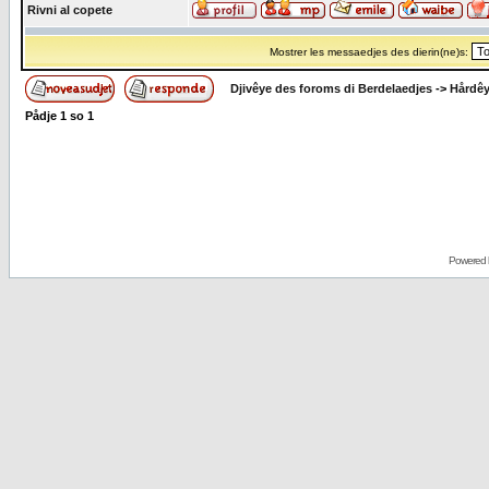
Rivni al copete
Mostrer les messaedjes des dierin(ne)s:
Djivêye des foroms di Berdelaedjes
->
Hårdê
Pådje
1
so
1
Powered