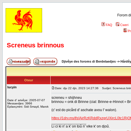
Forom di
FAQ
Cweri
Pr
Screneus brinnous
Djivêye des foroms di Berdelaedjes
->
Hårdê
Oteur
lucyin
Date: dju 22 djn, 2023 14:27:36
Sudjet: Screneus bri
screneu = shijhneu
Date d' arivêye: 2005-07-07
brinnou = onk di Brinne (cial: Brinne-e-Hinnot = B
Messaedjes: 3966
Eplaeçmint: Sidi Smayil, Marok
(c' est do picård d' aschate avou l' walon).
https://1drv.ms/f/s!AirRzKRddRxzgrUXircL0tc1R
_________________
Li ci ki n' a k' on toû n' vike k' on djoû.