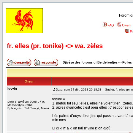
Forom di
FAQ
Cweri
Pr
fr. elles (pr. tonike) <> wa. zèles
Djivêye des foroms di Berdelaedjes
->
Po les
Oteur
lucyin
Date: sem 24 djn, 2023 20:18:33
Sudjet: fr. elles (pr. 
tonike =
Date d' arivêye: 2005-07-07
1. metou tot seu : elles, elles ne voient rien : zeles,
Messaedjes: 3966
2. après dvancete: c'est pour elles : c' est por zele
Eplaeçmint: Sidi Smayil, Marok
Lès paîres d’ouys dès djins qui passint avaur là ca
min.mes
_________________
Li ci ki n' a k' on toû n' vike k' on djoû.