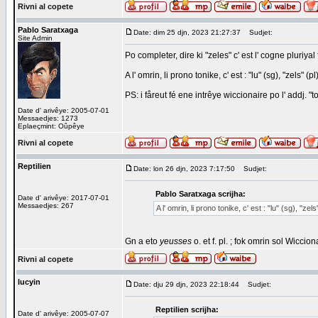
Rivni al copete
Pablo Saratxaga
Date: dim 25 djn, 2023 21:27:37
Sudjet:
Site Admin
Po completer, dire ki "zeles" c' est l' cogne pluriyal f
A l' omrin, li prono tonike, c' est : "lu" (sg), "zels" (pl)
PS: i fåreut fé ene intrêye wiccionaire po l' addj. "t
Date d' arivêye: 2005-07-01
Messaedjes: 1273
Eplaeçmint: Oûpêye
Rivni al copete
Reptilien
Date: lon 26 djn, 2023 7:17:50
Sudjet:
Pablo Saratxaga scrijha:
Date d' arivêye: 2017-07-01
Messaedjes: 267
A l' omrin, li prono tonike, c' est : "lu" (sg), "zels"
Gn a eto
yeusses
o. et f. pl. ; fok omrin sol Wiccio
Rivni al copete
lucyin
Date: dju 29 djn, 2023 22:18:44
Sudjet:
Reptilien scrijha:
Date d' arivêye: 2005-07-07