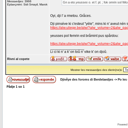
Messaedjes: 3966
Gn a eto
yeusses
o. et f. pl. ; fok omrin sol W
Eplaeçmint: Sidi Smayil, Marok
Oyi, dji l' a rmetou. Gråces.
Dji pinséve ki c'esteut "yèle", mins ki n' aveut nén
https://alw.uliege.be/alw/?alw_volume=2&alw_p
yeusses pol femrin est bråmint pus spårdou:
https://alw.uliege.be/alw/?alw_volume=2&alw_p
_________________
Li ci ki n' a k' on toû n' vike k' on djoû.
Rivni al copete
Mostrer les messaedjes des dierin(ne)s:
Djivêye des foroms di Berdelaedjes
->
Po les
Pådje
1
so
1
Powered