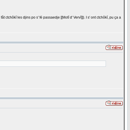
tchôkî les djins po s' fé passaedje [[Motî d' Vervî]]). I s' ont ctchôkî, pu ça a