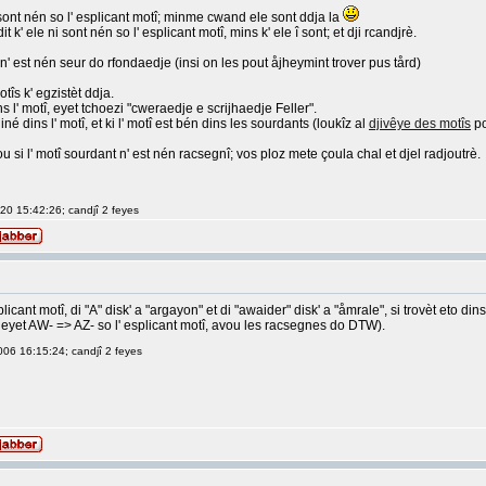
i sont nén so l' esplicant motî; minme cwand ele sont ddja la
t k' ele ni sont nén so l' esplicant motî, mins k' ele î sont; et dji rcandjrè.
' est nén seur do rfondaedje (insi on les pout åjheymint trover pus tård)
tîs k' egzistèt ddja.
ns l' motî, eyet tchoezi "cweraedje e scrijhaedje Feller".
diné dins l' motî, et ki l' motî est bén dins les sourdants (loukîz al
djivêye des motîs
po
 ou si l' motî sourdant n' est nén racsegnî; vos ploz mete çoula chal et djel radjoutrè.
020 15:42:26; candjî 2 feyes
' esplicant motî, di "A" disk' a "argayon" et di "awaider" disk' a "åmrale", si trovèt eto
 eyet AW- => AZ- so l' esplicant motî, avou les racsegnes do DTW).
006 16:15:24; candjî 2 feyes