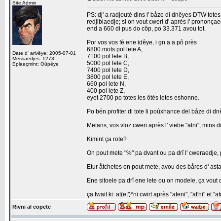
Site Admin
PS: dj' a radjouté dins l' båze di dnêyes DTW totes
redjiblaedje; si on vout cweri d' après l' prononçae
end a 660 di pus do côp, po 33.371 avou tot.
Por vos vos fé ene idêye, i gn a a pô près
6800 mots pol lete A,
Date d' arivêye: 2005-07-01
7100 pol lete B,
Messaedjes: 1273
5000 pol lete C,
Eplaeçmint: Oûpêye
7400 pol lete D,
3800 pol lete E,
660 pol lete N,
400 pol lete Z,
eyet 2700 po totes les ôtès letes eshonne.
Po bén profiter di tote li poûxhance del båze di dn
Metans, vos vloz cweri après l' viebe "atni", mins d
Kimint ça rote?
On pout mete "%" pa dvant ou pa drî l' cweraedje, p
Etur åtchetes on pout mete, avou des båres d' astam
Ene sitoele pa drî ene lete ou on modele, ça vout d
ça fwait ki: at(e|')*ni cwirt après "ateni", "at'ni" et "at
Rivni al copete