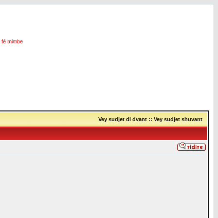
i fé mimbe
Vey sudjet di dvant
::
Vey sudjet shuvant