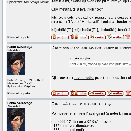
Tant k' a mi, cwand dji fwait ene pitite intrêye, dje
Eplaeçmint: Sidi Smayil, Marok
Ouy, metans, dj' a fwait "kitchôkî"
kitchôkî u cotchôkî / ctchôkî pousser sans cessse, p
stî bacara ([[Motî d' Hesbaye]]). Loukîz a : bouter, k
k(i)tchôkî [E1], k(i)tchoûkî [E1], kitchoûkî (k'tchoû
Rivni al copete
Pablo Saratxaga
Date: sem 02 dec, 2006 14:31:39
Sudjet: Re: Proficiat
Site Admin
lucyin scrijha:
Tant k' a mi, cwand dji fwait ene pitite intrê
Dji drouve on
novea sudjet
po-z î mete ces dmand
Date d' arivêye: 2005-07-01
Messaedjes: 1273
Eplaeçmint: Oûpêye
Rivni al copete
Pablo Saratxaga
Date: mår 08 dec, 2015 22:53:04
Sudjet:
Site Admin
Po mostrer ene miete l' avançmint (a noter k' i gn 
(au 2006-12-15 i gn a 32.357 intrêyes:
- 1724 intrêyes rifondowes
- 655 dedja sol motî)