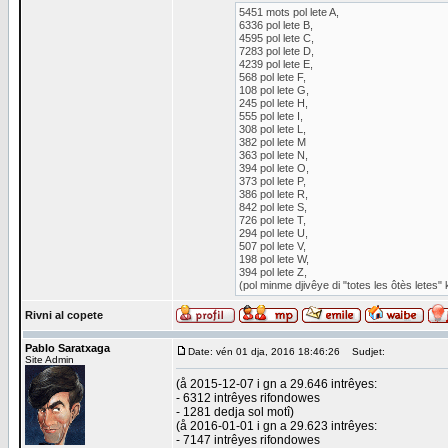
5451 mots pol lete A,
6336 pol lete B,
4595 pol lete C,
7283 pol lete D,
4239 pol lete E,
568 pol lete F,
108 pol lete G,
245 pol lete H,
555 pol lete I,
308 pol lete L,
382 pol lete M
363 pol lete N,
394 pol lete O,
373 pol lete P,
386 pol lete R,
842 pol lete S,
726 pol lete T,
294 pol lete U,
507 pol lete V,
198 pol lete W,
394 pol lete Z,
(pol minme djivêye di "totes les ôtès letes
Rivni al copete
Pablo Saratxaga
Date: vén 01 dja, 2016 18:46:26
Sudjet:
Site Admin
(å 2015-12-07 i gn a 29.646 intrêyes:
- 6312 intrêyes rifondowes
- 1281 dedja sol motî)
(å 2016-01-01 i gn a 29.623 intrêyes:
- 7147 intrêyes rifondowes