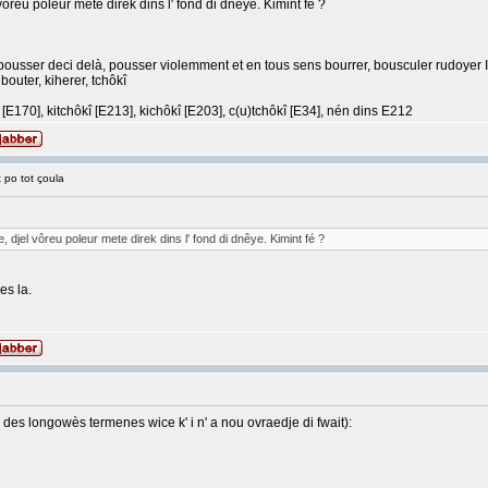
l vôreu poleur mete direk dins l' fond di dnêye. Kimint fé ?
ousser deci delà, pousser violemment et en tous sens bourrer, bousculer rudoyer I fåt c
ibouter, kiherer, tchôkî
kî) [E170], kitchôkî [E213], kichôkî [E203], c(u)tchôkî [E34], nén dins E212
 po tot çoula
ye, djel vôreu poleur mete direk dins l' fond di dnêye. Kimint fé ?
es la.
a des longowès termenes wice k' i n' a nou ovraedje di fwait):