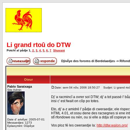
Li grand rtoû do DTW
Potchî al pådje
1
,
2
,
3
,
4
,
5
,
6
,
7
Shuvant
Djivêye des foroms di Berdelaedjes
->
Rifond
Oteur
Pablo Saratxaga
Date: sem 04 nôv, 2006 18:50:27
Sudjet: Li grand rt
Site Admin
Dj' a racmincî a ovrer sol DTW; dj' a tot passé l' 
insi c' est fwait on côp po totes.
Eto, dj' a-z amidré l' pådje di cweraedje; ele rispec
HTML 4.01, et ossu dene des racsegnes si ene in
stî rfondowe ou nén, ou si elle a ddja stî copieye s
Date d' arivêye: 2005-07-01
Messaedjes: 1273
Vos ploz fé les cweraedje la:
http://dtw.walon.org/
Eplaeçmint: Oûpêye