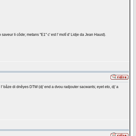
 saveur li côde; metans "E1" c' est l' motî d' Lidje da Jean Haust).
 dins l' båze di dnêyes DTW (dj' end a dvou radjouter sacwants; eyet eto, dj' a