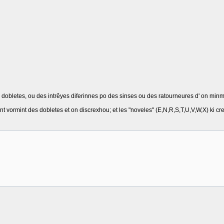
s dobletes, ou des intrêyes diferinnes po des sinses ou des ratourneures d' on min
' ont vormint des dobletes et on discrexhou; et les "noveles" (E,N,R,S,T,U,V,W,X) ki cr