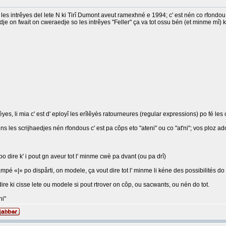
 les intrêyes del lete N ki Tirî Dumont aveut ramexhné e 1994; c' est nén co rfondou, 
dje on fwait on cweraedje so les intrêyes "Feller" ça va tot ossu bén (et minme mî) ki d
êyes, li mia c' est d' eployî les erîlêyès ratourneures (regular expressions) po fé le
ins les scrijhaedjes nén rfondous c' est pa côps eto "ateni" ou co "at'ni"; vos ploz a
o dire k' i pout gn aveur tot l' minme cwè pa dvant (ou pa drî)
pé «|» po dispårti, on modele, ça vout dire tot l' minme li kéne des possibilités do
ire ki cisse lete ou modele si pout rtrover on côp, ou sacwants, ou nén do tot.
ni"