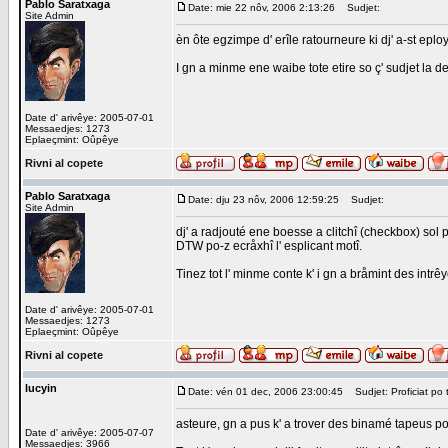
Pablo Saratxaga
Date: mie 22 nôv, 2006 2:13:26
Sudjet:
Site Admin
èn ôte egzimpe d' erîle ratourneure ki dj' a-st eployî
I gn a minme ene waibe tote etire so ç' sudjet la d
Date d' arivêye: 2005-07-01
Messaedjes: 1273
Eplaeçmint: Oûpêye
Rivni al copete
Pablo Saratxaga
Date: dju 23 nôv, 2006 12:59:25
Sudjet:
Site Admin
dj' a radjouté ene boesse a clitchî (checkbox) sol p
DTW po-z ecråxhî l' esplicant motî.
Tinez tot l' minme conte k' i gn a bråmint des intrêy
Date d' arivêye: 2005-07-01
Messaedjes: 1273
Eplaeçmint: Oûpêye
Rivni al copete
lucyin
Date: vén 01 dec, 2006 23:00:45
Sudjet: Proficiat po 
asteure, gn a pus k' a trover des binamé tapeus po 
Date d' arivêye: 2005-07-07
Messaedjes: 3966