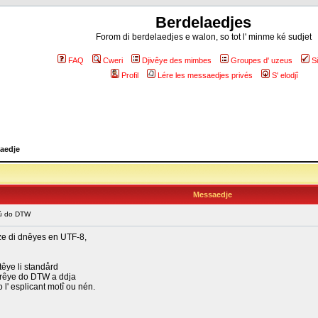
Berdelaedjes
Forom di berdelaedjes e walon, so tot l' minme ké sudjet
FAQ
Cweri
Djivêye des mimbes
Groupes d' uzeus
S
Profil
Lére les messaedjes privés
S' elodjî
aedje
Messaedje
oû do DTW
båze di dnêyes en UTF-8,
têye li standård
trêye do DTW a ddja
o l' esplicant motî ou nén.