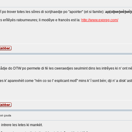
 po trover totes les sôres di scrijhaedje po "apoirter" (et si famile):
ap(oi|we|wè|wé|
es erîlêyès ratourneures; li modêye e francès est la:
http://www.expreg.com/
ådje do DTW po permete di fé les cweraedjes seulmint dins les intrêyes ki n' ont nén co
es k' aparexhèt come "nén co so l' esplicant motî" mins k' î sont bén; dji n' a disk' ast
tot çoula
intrere les letes ki mankèt.