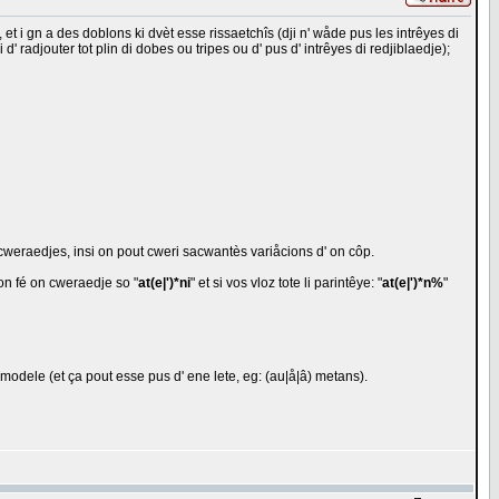
et i gn a des doblons ki dvèt esse rissaetchîs (dji n' wåde pus les intrêyes di
' radjouter tot plin di dobes ou tripes ou d' pus d' intrêyes di redjiblaedje);
s cweraedjes, insi on pout cweri sacwantès variåcions d' on côp.
don fé on cweraedje so "
at(e|')*ni
" et si vos vloz tote li parintêye: "
at(e|')*n%
"
 modele (et ça pout esse pus d' ene lete, eg: (au|å|â) metans).