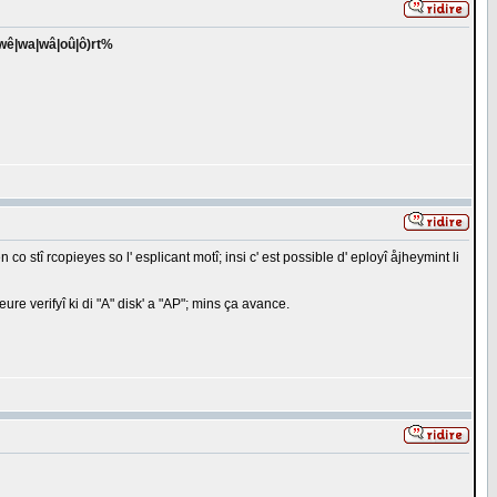
wê|wa|wâ|oû|ô)rt%
 stî rcopieyes so l' esplicant motî; insi c' est possible d' eployî åjheymint li
eure verifyî ki di "A" disk' a "AP"; mins ça avance.