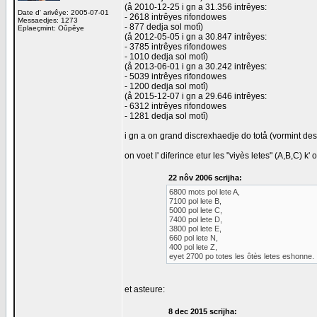
(å 2010-12-25 i gn a 31.356 intrêyes:
Date d' arivêye: 2005-07-01
- 2618 intrêyes rifondowes
Messaedjes: 1273
- 877 dedja sol motî)
Eplaeçmint: Oûpêye
(å 2012-05-05 i gn a 30.847 intrêyes:
- 3785 intrêyes rifondowes
- 1010 dedja sol motî)
(å 2013-06-01 i gn a 30.242 intrêyes:
- 5039 intrêyes rifondowes
- 1200 dedja sol motî)
(å 2015-12-07 i gn a 29.646 intrêyes:
- 6312 intrêyes rifondowes
- 1281 dedja sol motî)
i gn a on grand discrexhaedje do totå (vormint de
on voet l' diferince etur les "viyès letes" (A,B,C) k
22 nôv 2006 scrijha:
6800 mots pol lete A,
7100 pol lete B,
5000 pol lete C,
7400 pol lete D,
3800 pol lete E,
660 pol lete N,
400 pol lete Z,
eyet 2700 po totes les ôtès letes eshonne.
et asteure:
8 dec 2015 scrijha: