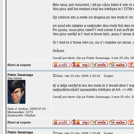
Bén seur, pol moumint, i dit po cåzu totes k' ele n
Vos ploz aidî tot metant chal les intrêyes ki l' DTW di
Dji cmince eto a mete on drapea po les mots k' on n
on pout eto rataker a radjouter des mots foû des mo
Po çoula, vous ploz cwerî l' mot come il est scrît di
Vos ploz verifyî si l' mot si trove bén, avou l' sinse 
Si l' mot ni s' trove nén co, ou s' i manke on sinse,
Gråces
Candjî pol dierin côp pa Pablo Saratxaga, li mie 25 nôv, 2
Rivni al copete
Pablo Saratxaga
Date: mie 22 nôv, 2006 1:33:10
Sudjet:
Site Admin
dj' a ddja verifyî ki tos les mots ki s' trovèt dins l
radjouté/ecråxhî sacwantès intrêyes di AA- => AR-
Candjî pol dierin côp pa Pablo Saratxaga, li sem 25 nôv, 2
Date d' arivêye: 2005-07-01
Messaedjes: 1273
Eplaeçmint: Oûpêye
Rivni al copete
Pablo Saratxaga
Date: mie 22 nôv, 2006 1:33:49
Sudjet: