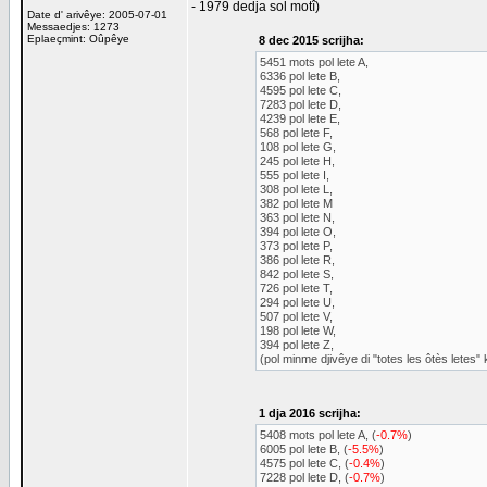
- 1979 dedja sol motî)
Date d' arivêye: 2005-07-01
Messaedjes: 1273
Eplaeçmint: Oûpêye
8 dec 2015 scrijha:
5451 mots pol lete A,
6336 pol lete B,
4595 pol lete C,
7283 pol lete D,
4239 pol lete E,
568 pol lete F,
108 pol lete G,
245 pol lete H,
555 pol lete I,
308 pol lete L,
382 pol lete M
363 pol lete N,
394 pol lete O,
373 pol lete P,
386 pol lete R,
842 pol lete S,
726 pol lete T,
294 pol lete U,
507 pol lete V,
198 pol lete W,
394 pol lete Z,
(pol minme djivêye di "totes les ôtès letes
1 dja 2016 scrijha:
5408 mots pol lete A, (
-0.7%
)
6005 pol lete B, (
-5.5%
)
4575 pol lete C, (
-0.4%
)
7228 pol lete D, (
-0.7%
)