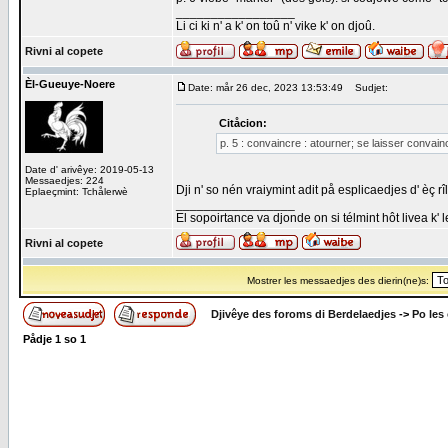
_________________
Li ci ki n' a k' on toû n' vike k' on djoû.
Rivni al copete
Èl-Gueuye-Noere
Date: mår 26 dec, 2023 13:53:49
Sudjet:
Citåcion:
p. 5 : convaincre : atourner; se laisser convaincr
Date d' arivêye: 2019-05-13
Messaedjes: 224
Dji n' so nén vraiymint adit på esplicaedjes d' èç rî
Eplaeçmint: Tchålerwè
_________________
El sopoirtance va djonde on si télmint hôt livea k' 
Rivni al copete
Mostrer les messaedjes des dierin(ne)s:
Djivêye des foroms di Berdelaedjes
->
Po les
Pådje
1
so
1