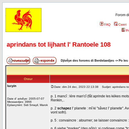
Forom di
FAQ
Cweri
Pr
aprindans tot lijhant l' Rantoele 108
Djivêye des foroms di Berdelaedjes
->
Po les
Oteur
lucyin
Date: dim 24 dec, 2023 22:13:38
Sudjet: aprindans tot 
p. 1 mancî : lére man'cî (fåt aprinde les kékes mots
Date d' arivêye: 2005-07-07
Renkin,..
Messaedjes: 3966
Eplaeçmint: Sidi Smayil, Marok
p. 2
schapez
l' planete : mî ki "såvez l' planete".
vont sofri).
p. 5 : convaincre : atourner; se laisser convaincre : 
p. 6 viebe "marker" (des gôls): si codjowe come "tc