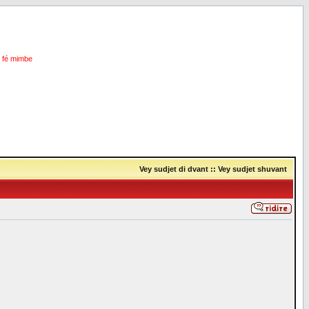
i fé mimbe
Vey sudjet di dvant
::
Vey sudjet shuvant