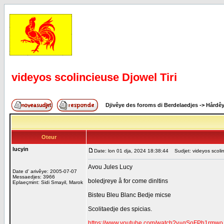
videyos scolincieuse Djowel Tiri
Djivêye des foroms di Berdelaedjes
->
Hårdê
Oteur
lucyin
Date: lon 01 dja, 2024 18:38:44
Sudjet: videyos scolin
Avou Jules Lucy
Date d' arivêye: 2005-07-07
Messaedjes: 3966
boledjreye å for come dinltins
Eplaeçmint: Sidi Smayil, Marok
Bisteu Bleu Blanc Bedje micse
Scolitaedje des spicias.
https://www.youtube.com/watch?v=qSoFPh1rmwo