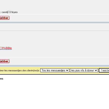
7; candjî 3 feyes
O%C3%BBte
rer les messaedjes des dierin(ne)s:
yes