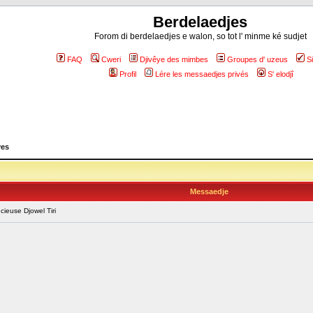
Berdelaedjes
Forom di berdelaedjes e walon, so tot l' minme ké sudjet
FAQ
Cweri
Djivêye des mimbes
Groupes d' uzeus
S
Profil
Lére les messaedjes privés
S' elodjî
yes
Messaedje
cieuse Djowel Tiri