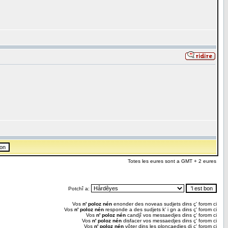
Totes les eures sont a GMT + 2 eures
Potchî a:
Vos
n' poloz nén
enonder des noveas sudjets dins ç' forom ci
Vos
n' poloz nén
responde a des sudjets k' i gn a dins ç' forom ci
Vos
n' poloz nén
candjî vos messaedjes dins ç' forom ci
Vos
n' poloz nén
disfacer vos messaedjes dins ç' forom ci
Vos
n' poloz nén
vôter dins les ploncaedjes di ç' forom ci