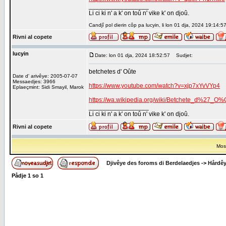
_________________
Li ci ki n' a k' on toû n' vike k' on djoû.
Candjî pol dierin côp pa lucyin, li lon 01 dja, 2024 19:14:5
Rivni al copete
lucyin
Date: lon 01 dja, 2024 18:52:57
Sudjet:
betchetes d' Oûte
Date d' arivêye: 2005-07-07
Messaedjes: 3966
https://www.youtube.com/watch?v=xjp7xYvVYp4
Eplaeçmint: Sidi Smayil, Marok
https://wa.wikipedia.org/wiki/Betchete_d%27_
_________________
Li ci ki n' a k' on toû n' vike k' on djoû.
Rivni al copete
Most
Djivêye des foroms di Berdelaedjes
->
Hårdê
Pådje
1
so
1