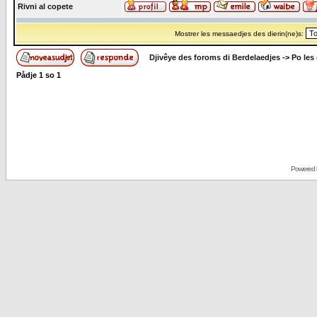
Rivni al copete
Mostrer les messaedjes des dierin(ne)s:
Djivêye des foroms di Berdelaedjes
->
Po les
Pådje
1
so
1
Powered