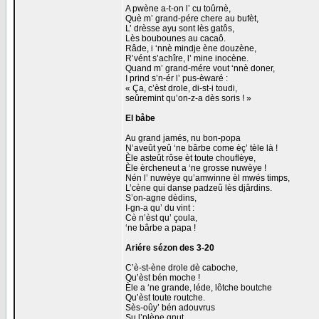
A pwène a-t-on l’ cu toûrnè,
Què m’ grand-pére chere au bufèt,
L’ drèsse ayu sont lès gatôs,
Lès boubounes au cacaô.
Râde, i ‘nnè mindje ène douzène,
R’vént s’achîre, l’ mine inocène.
Quand m’ grand-mére vout ‘nnè doner,
I prind s’n-ér l’ pus-èwaré :
« Ça, c’èst drole, di-st-i toudi,
seûremint qu’on-z-a dès soris ! »
El båbe
Au grand jamés, nu bon-popa
N’aveût yeû ‘ne bârbe come èç’ tèle là !
Èle asteût rôse èt toute chouflèye,
Èle èrcheneut a ‘ne grosse nuwèye !
Nén l’ nuwèye qu’amwinne èl mwés timps,
L’cène qui danse padzeû lès djârdins.
S’on-agne dèdins,
I-gn-a qu’ du vint :
Cè n’èst qu’ çoula,
‘ne bârbe a papa !
Ariére sézon des 3-20
C’è-st-ène drole dè caboche,
Qu’èst bén moche !
Èle a ‘ne grande, léde, lôtche boutche
Qu’èst toute routche.
Sès-oûy’ bén adouvrus
Su l’plène gnut,