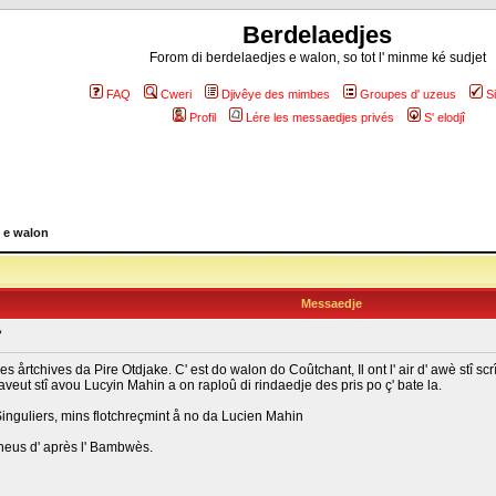
Berdelaedjes
Forom di berdelaedjes e walon, so tot l' minme ké sudjet
FAQ
Cweri
Djivêye des mimbes
Groupes d' uzeus
S
Profil
Lére les messaedjes privés
S' elodjî
 e walon
Messaedje
?
les årtchives da Pire Otdjake. C' est do walon do Coûtchant, Il ont l' air d' awè stî 
 aveut stî avou Lucyin Mahin a on raploû di rindaedje des pris po ç' bate la.
Singuliers, mins flotchreçmint å no da Lucien Mahin
heus d' après l' Bambwès.