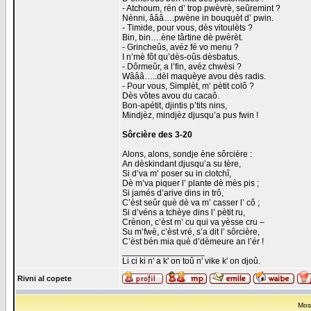
- Atchoum, rén d’ trop pwèvrè, seûremint ?
Nènni, âââ….pwène in bouquèt d’ pwin.
- Timide, pour vous, dès vitoulèts ?
Bin, bin….ène târtine dè pwèrèt.
- Grincheûs, avéz fé vo menu ?
I n’mè fôt qu’dès-oûs dèsbatus.
- Dôrmeûr, a l’fin, avéz chwèsi ?
Wâââ…..dèl maquèye avou dès radis.
- Pour vous, Simplèt, m’ pètit colô ?
Dès vôtes avou du cacaô.
Bon-apétit, djintis p’tits nins,
Mindjèz, mindjèz djusqu’a pus fwin !
Sôrcière des 3-20
Alons, alons, sondje ène sôrcière :
An dèskindant djusqu’a su tère,
Si d’va m’ poser su in clotchî,
Dè m’va piquer l’ plante dè mès pis ;
Si jamés d’arive dins in trô,
C’èst seûr què dè va m’ casser l’ cô ;
Si d’véns a tchèye dins l’ pètit ru,
Crènon, c’èst m’ cu qui va yèsse cru –
Su m’fwè, c’èst vré, s’a dit l’ sôrcière,
C’èst bén mia què d’dèmeure an l’ér !
_________________
Li ci ki n' a k' on toû n' vike k' on djoû.
Rivni al copete
Most