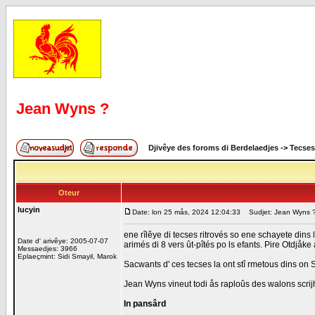
Jean Wyns ?
Djivêye des foroms di Berdelaedjes
->
Tecses
Oteur
lucyin
Date: lon 25 mås, 2024 12:04:33
Sudjet: Jean Wyns 
ene rîlêye di tecses ritrovés so ene schayete dins 
Date d' arivêye: 2005-07-07
arimés di 8 vers ût-pîtés po ls efants. Pire Otdjåke
Messaedjes: 3966
Eplaeçmint: Sidi Smayil, Marok
Sacwants d' ces tecses la ont stî rmetous dins on 
Jean Wyns vineut todi ås raploûs des walons scrij
In pansârd