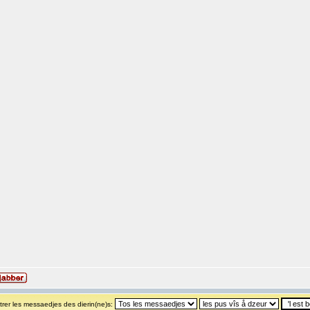
rer les messaedjes des dierin(ne)s: