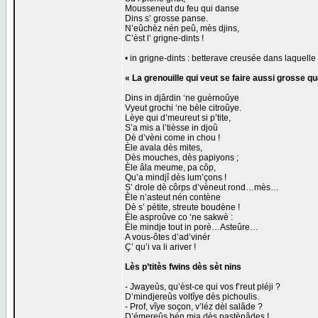
Mousseneut du feu qui danse
Dins s’ grosse panse.
N’eûchèz nén peû, mès djins,
C’èst l’ grigne-dints !
• in grigne-dints : betterave creusée dans laquell
« La grenouille qui veut se faire aussi grosse qu
Dins in djârdin ‘ne guèrnoûye
Vyeut grochi ‘ne bèle citroûye.
Lèye qui d’meureut si p’tite,
S’a mis a l’tièsse in djoû
Dè d’vèni come in chou !
Èle avala dès mites,
Dès mouches, dès papiyons ;
Èle âla meume, pa côp,
Qu’a mindjî dès lum’çons !
S’ drole dè côrps d’vèneut rond…mès…
Èle n’asteut nén contène
Dè s’ pètite, streute boudène !
Èle asproûve co ‘ne sakwè :
Èle mindje tout in porè…Asteûre…
A vous-ôtes d’ad’vinér
Ç’ qu’i va li ariver !
Lès p’titès fwins dès sèt nins
- Jwayeûs, qu’èst-ce qui vos f’reut pléji ?
D’mindjereûs voltîye dès pichoulis.
- Prof, vîye soçon, v’léz dèl salâde ?
D’émereûs bén mia dès pastènâdes !