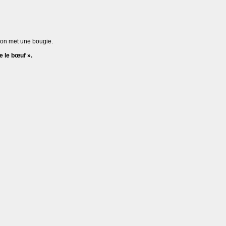
e on met une bougie.
e le bœuf ».