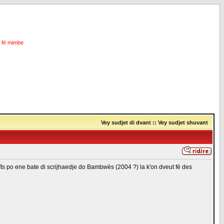
i fé mimbe
Vey sudjet di dvant
::
Vey sudjet shuvant
scrîts po ene bate di scrijhaedje do Bambwès (2004 ?) la k'on dveut fé des