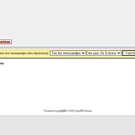
rer les messaedjes des dierin(ne)s:
yes
Powered by
phpBB
© 2001 phpBB Group