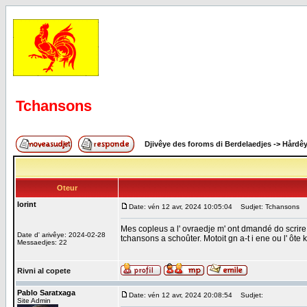
Tchansons
Djivêye des foroms di Berdelaedjes
->
Hårdê
Oteur
lorint
Date: vén 12 avr, 2024 10:05:04
Sudjet: Tchansons
Mes copleus a l' ovraedje m' ont dmandé do scrire 
Date d' arivêye: 2024-02-28
tchansons a schoûter. Motoit gn a-t i ene ou l' ôte 
Messaedjes: 22
Rivni al copete
Pablo Saratxaga
Date: vén 12 avr, 2024 20:08:54
Sudjet:
Site Admin