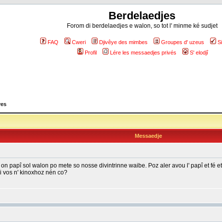
Berdelaedjes
Forom di berdelaedjes e walon, so tot l' minme ké sudjet
FAQ
Cweri
Djivêye des mimbes
Groupes d' uzeus
S
Profil
Lére les messaedjes privés
S' elodjî
yes
Messaedje
on papî sol walon po mete so nosse divintrinne waibe. Poz aler avou l' papî et fé e
ki vos n' kinoxhoz nén co?