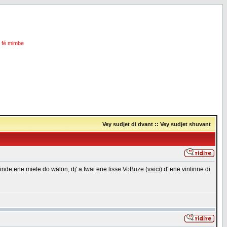
i fé mimbe
Vey sudjet di dvant
::
Vey sudjet shuvant
tinde ene miete do walon, dj' a fwai ene
lisse VoBuze (
vaici
)
d' ene vintinne di