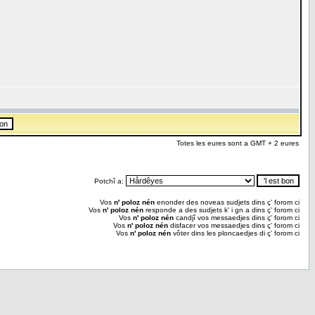
Totes les eures sont a GMT + 2 eures
Potchî a:
Vos
n' poloz nén
enonder des noveas sudjets dins ç' forom ci
Vos
n' poloz nén
responde a des sudjets k' i gn a dins ç' forom ci
Vos
n' poloz nén
candjî vos messaedjes dins ç' forom ci
Vos
n' poloz nén
disfacer vos messaedjes dins ç' forom ci
Vos
n' poloz nén
vôter dins les ploncaedjes di ç' forom ci