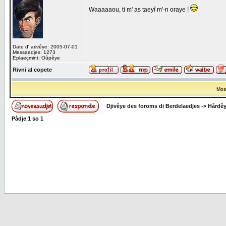
Waaaaaou, ti m' as taeyî m'-n oraye !
Date d' arivêye: 2005-07-01
Messaedjes: 1273
Eplaeçmint: Oûpêye
Rivni al copete
Most
Djivêye des foroms di Berdelaedjes
->
Hårdê
Pådje
1
so
1