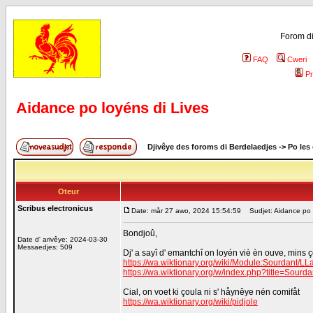
Forom di
FAQ
Cweri
Pr
Aidance po loyéns di Lives
Djivêye des foroms di Berdelaedjes
->
Po les
Oteur
Scribus electronicus
Date: mår 27 awo, 2024 15:54:59
Sudjet: Aidance po l
Bondjoû,
Date d' arivêye: 2024-03-30
Messaedjes: 509
Dj' a sayî d' emantchî on loyén viè èn ouve, mins ç
https://wa.wiktionary.org/wiki/Module:Sourdant/L
https://wa.wiktionary.org/w/index.php?title=Sour
Cial, on voet ki çoula ni s' håynêye nén comifåt
https://wa.wiktionary.org/wiki/pidjole
_________________