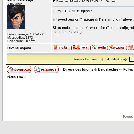
Pablo Saratxaga
Date: lon 24 mås, 2025 20:45:48
Sudjet:
Site Admin
C' esteut cåzu tot djusse.
I n' aveut pus kel "nateure di l’ elemint" ki n' aléve
Si on mete li minme k' avou l' ôte ("eplaidaedje, ra
tite, l' oteur, evnd.)
Date d' arivêye: 2005-07-01
Messaedjes: 1273
Eplaeçmint: Oûpêye
Rivni al copete
Mostrer les messaedjes des dierin(ne)s:
Djivêye des foroms di Berdelaedjes
->
Po les
Pådje
1
so
1
Powered