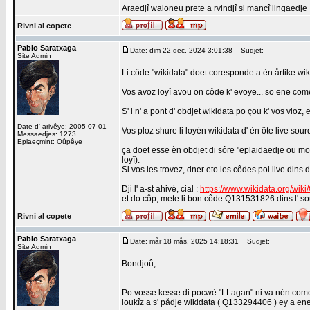
Araedjî waloneu prete a rvindjî si mancî lingaedje
Rivni al copete
Pablo Saratxaga
Date: dim 22 dec, 2024 3:01:38
Sudjet:
Site Admin
Li côde "wikidata" doet coresponde a èn årtike wik
Vos avoz loyî avou on côde k' evoye... so ene comen
S' i n' a pont d' obdjet wikidata po çou k' vos vloz,
Date d' arivêye: 2005-07-01
Vos ploz shure li loyén wikidata d' èn ôte live so
Messaedjes: 1273
Eplaeçmint: Oûpêye
ça doet esse èn obdjet di sôre "eplaidaedje ou modêye
loyî).
Si vos les trovez, dner eto les côdes pol live dins d
Dji l' a-st ahivé, cial :
https://www.wikidata.org/wi
et do côp, mete li bon côde Q131531826 dins l' so
Rivni al copete
Pablo Saratxaga
Date: mår 18 mås, 2025 14:18:31
Sudjet:
Site Admin
Bondjoû,
Po vosse kesse di pocwè "LLagan" ni va nén come
loukîz a s' pådje wikidata ( Q133294406 ) ey a en