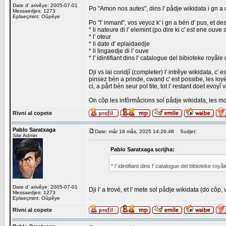
Date d' arivêye: 2005-07-01
Po "Amon nos autes", dins l' pådje wikidata i gn a d
Messaedjes: 1273
Eplaeçmint: Oûpêye
Po "l' inmant", vos veyoz k' i gn a bén d' pus, et des
* li nateure di l' elemint (po dire ki c' est ene ouve s
* l' oteur
* li date d' eplaidaedje
* li lingaedje di l' ouve
* l' idintifiant dins l' catalogue del bibioteke royåle
Dji vs lai coridjî (completer) l' intrêye wikidata, c' e
pinsez bén a prinde, cwand c' est possibe, les loyé
ci, a pårt bén seur pol tite, tot l' restant doet evoyî 
On côp les infôrmåcions sol pådje wikidata, les m
Rivni al copete
Pablo Saratxaga
Date: mår 18 mås, 2025 14:26:48
Sudjet:
Site Admin
Pablo Saratxaga scrijha:
* l' idintifiant dins l' catalogue del bibioteke ro
Date d' arivêye: 2005-07-01
Dji l' a trové, et l' mete sol pådje wikidata (do côp
Messaedjes: 1273
Eplaeçmint: Oûpêye
Rivni al copete