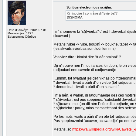
Scribus electronicus scrijha:
Kimint dire li contråve di "svierba"?
DISNOMA
Date d' arivêye: 2005-07-01
I m' shonnéve ki "s(i)vierba" c' est fr:déverbal djustum
Messaedjes: 1273
sicawant.)
Eplaeçmint: Oûpêye
Metans: viker -> vike, bouxhî -> bouxhe, taper -> tap
(les sfwaits svierbas sont todi femrins)
Vos vloz dire : kimint dire "fr:dénominal" ?
Dji n' trouve nén l' mot francès foirt bon; fé on vieb
radjoutant ene cawete di codjowaedje.
....mmm, tot rwaitant les definixhas po fr:dénonimal, 
* déverbal : fwait a pårti d' on viebe (tot radjoutant
* dénominal : fwait a pårti d' on sustantif.
I n' a nén, e walon, di ratournaedje des ces mots/s
* s(i)vierba : est pus spepieus: "substantif déverba
* s(i)cawa : mot (on dit nén l' sôre di croejhete; o
* s(i)betcha : parey, mins tot rsaetchant des betch
Po les mots fwaits a pårti d' èn ôte tot radjoutant 
Pus spepieuzmint "acawer, acawaedje" po ene ca
Metans, so
https://wa.wikipedia.org/wiki/Cawete_