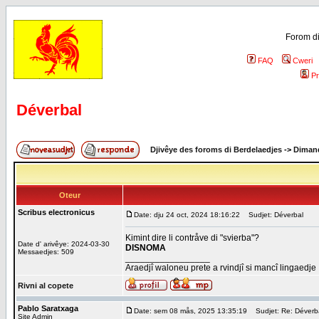
Forom di
FAQ
Cweri
Pr
Déverbal
Djivêye des foroms di Berdelaedjes
->
Dimand
Oteur
Scribus electronicus
Date: dju 24 oct, 2024 18:16:22
Sudjet: Déverbal
Kimint dire li contråve di "svierba"?
Date d' arivêye: 2024-03-30
DISNOMA
Messaedjes: 509
_________________
Araedjî waloneu prete a rvindjî si mancî lingaedje
Rivni al copete
Pablo Saratxaga
Date: sem 08 mås, 2025 13:35:19
Sudjet: Re: Déverb
Site Admin