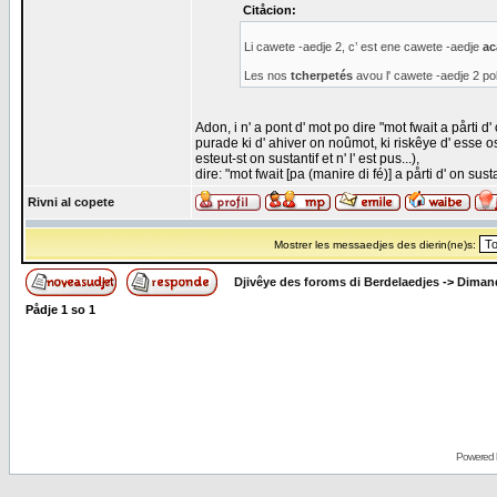
Citåcion:
Li cawete -aedje 2, c’ est ene cawete -aedje
ac
Les nos
tcherpetés
avou l' cawete -aedje 2 pol
Adon, i n' a pont d' mot po dire "mot fwait a pårti d
purade ki d' ahiver on noûmot, ki riskêye d' esse o
esteut-st on sustantif et n' l' est pus...),
dire: "mot fwait [pa (manire di fé)] a pårti d' on susta
Rivni al copete
Mostrer les messaedjes des dierin(ne)s:
Djivêye des foroms di Berdelaedjes
->
Dimand
Pådje
1
so
1
Powered