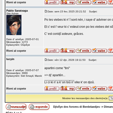
Rivni al copete
Pablo Saratxaga
Date: sem 15 fev, 2025 20:21:52
Sudjet:
Site Admin
Po les viebes ki n' î sont nén, i saye d' adviner o
Et c' est l' veur ki c' esteut cron po les viebes del 
C' est coridjî asteure, gråces.
Date d' arivêye: 2005-07-01
Messaedjes: 1273
Eplaeçmint: Oûpêye
Rivni al copete
lucyin
Date: vén 12 djn, 2026 19:11:53
Sudjet:
apartini come "tini"
Date d' arivêye: 2005-07-07
Messaedjes: 3966
=> dj' apartén...
Eplaeçmint: Sidi Smayil, Marok
_________________
Li ci ki n' a k' on toû n' vike k' on djoû.
Rivni al copete
Mostrer les messaedjes des dierin(ne)s:
Djivêye des foroms di Berdelaedjes
->
Dimand