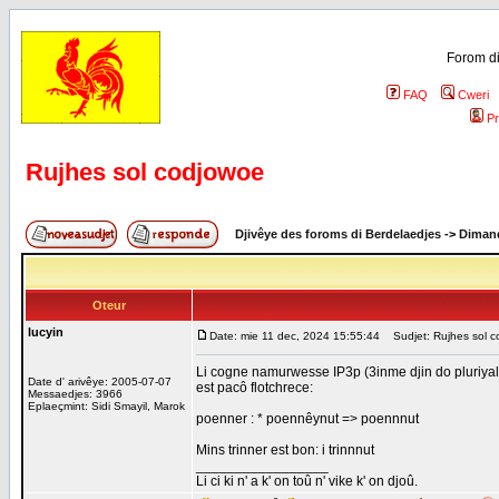
Forom di
FAQ
Cweri
Pr
Rujhes sol codjowoe
Djivêye des foroms di Berdelaedjes
->
Dimand
Oteur
lucyin
Date: mie 11 dec, 2024 15:55:44
Sudjet: Rujhes sol c
Li cogne namurwesse IP3p (3inme djin do pluriyal 
Date d' arivêye: 2005-07-07
est pacô flotchrece:
Messaedjes: 3966
Eplaeçmint: Sidi Smayil, Marok
poenner : * poennêynut => poennnut
Mins trinner est bon: i trinnnut
_________________
Li ci ki n' a k' on toû n' vike k' on djoû.