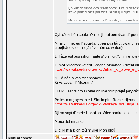
Voci l'èsplicadje. Djo l' tin di Guy Tirtiaux
Ça vint do timps dès "croisades". Lès "croisés"
n'éve pont d' sins por zèls, si bin qu'i d'jint : "
Mi qui pinséve, come tot l' monde, va , dandje
Oyi, c' est bén çoula. On l' dijheut bén dvant l' guer
Mins dji metreu l' sourdant bén pus tård, cwand l
croejhådes, on n' djåzéve nén co walon).
Li fråze est pus rshonnante s' on l' dit "dji m' è fote
Li mot "Alcoran" (c' est l' cogne almande.) rivént 
https://wa.wikipedia.org/wiki/Djihan_ki_ploy
"Dj' ô bén a vos tchansonetes
Ki vs avoz lî l' Alcoran."
...la k' il est rsintou come on live foirt préjhî [
appréc
Po les margayes inte li SInt Impire Romin djermanik
https://wa.wikipedia.org/wiki/Paskeye_sol_si
Dji va sayî d' mete li spot sol Wiccionaire, et did l
Merci del rimarke.
_________________
Li ci ki n' a k' on toû n' vike k' on djoû.
Rivni al copete