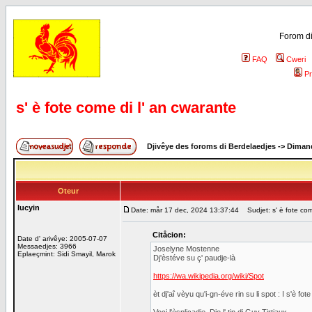
Forom di
FAQ
Cweri
Pr
s' è fote come di l' an cwarante
Djivêye des foroms di Berdelaedjes
->
Dimand
Oteur
lucyin
Date: mår 17 dec, 2024 13:37:44
Sudjet: s' è fote com
Citåcion:
Date d' arivêye: 2005-07-07
Messaedjes: 3966
Joselyne Mostenne
Eplaeçmint: Sidi Smayil, Marok
Dj'èstéve su ç' paudje-là
https://wa.wikipedia.org/wiki/Spot
èt dj'aî vèyu qu'i-gn-éve rin su li spot : I s'è fo