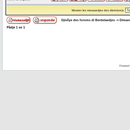
Mostrer les messaedjes des dierin(ne)s:
Djivêye des foroms di Berdelaedjes
->
Dimand
Pådje
1
so
1
Powered