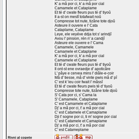
K' a må por ci, k' a må por cial
Camamele et Cataplame
Et té d' cwate fleurs pus té d' tiyoû
Il a-st on mestî totafwait noû
Compresse tot nute, tizåne tote djoû
Asteure il ouvere e l' Cata
Cataplame, Cataplame
Leye, ele veyéve ddja tot s' arindjî
Avou l' pinsion, rén n' a candjî
Asteure ele ouvere e l' Cama
Camamele, Camamele
Camamele et Cataplame
K' a må por ci, k' a må por cial
Camamele et Cataplame
Et té d' cwate fleurs pus té d' tiyoû
Il ont-st ene ovraedje d' apoticåre
L' påye e cervea mins l' diåle-e-coir
Må d' tiesse, må d' vinte pwis må d' pî
C' est k' leu coir fwait l' måssî
Et té d' cwate fleurs pwis té d' tiyoû
Compresse tote nute, tizåne tote djoû
S' Cata por ci, s' Cama la
S' Camamele, Cataplame
C' est Camamele et Cataplame
Dj' a må por ci, t' a må por cial
C' est Catamele et Camaplame
Dji t' sogne por ci, ti m' sogne por cial
C' est Catamele et Camaplame
Dj' a må por ci, t' a må por cial
C' est Catameplame
Rivni al copete