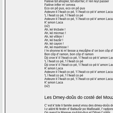
Faléve tot ahopler, tot eton'ler, n' rén leyî passer
Faléve infler m' cervea
Eco on pô pus, eco on pô pus
Asteure il î fwait co pé, 'l î fwait co pé k' amon La
'L î fwait co pé, 'l î fwait co pé
Asteure il î fwait co pé, 'l î fwait co pé k' amon La
K' amon Laca
(x2)
Ah, ké tricbale !
Ah, ké micmac !
Ah, ké vôtion !
Ah, ké bazår !
Ah, ké cayon !
Ah, ké maxhisse !
I 'm shonne ki m' tiesse a mezåjhe d' on bon côp d
Bon côp d' ramon, bon côp d' ramon
Dji croe k' il î fwait co pé, 'l î fwait co pé k' amon 
'L î fwait co pé, 'l î fwait co pé
Dji croe k' il î fwait co pé, 'l î fwait co pé k' amon 
K' amon Laca
Asteure il î fwait co pé, 'l î fwait co pé k' amon La
'L î fwait co pé, 'l î fwait co pé
Asteure il î fwait co pé, 'l î fwait co pé k' amon La
K' amon Laca
(x2)
Les Dmey-doûs do costé del Mou
C' est k' tote li famile aveut vnou des dmey-doûs 
I-z alént fé festin d' Baltazår po Matîssalé, l' radjonn
Gn aveut la Mareye rouf-tot-djus et Djhan l' nåjhi