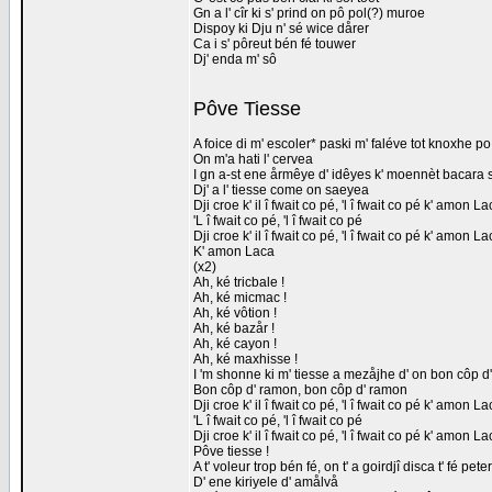
Gn a l' cîr ki s' prind on pô pol(?) muroe
Dispoy ki Dju n' sé wice dårer
Ca i s' pôreut bén fé touwer
Dj' enda m' sô
Pôve Tiesse
A foice di m' escoler* paski m' faléve tot knoxhe po
On m'a hati l' cervea
I gn a-st ene årmêye d' idêyes k' moennèt bacara s
Dj' a l' tiesse come on saeyea
Dji croe k' il î fwait co pé, 'l î fwait co pé k' amon 
'L î fwait co pé, 'l î fwait co pé
Dji croe k' il î fwait co pé, 'l î fwait co pé k' amon 
K' amon Laca
(x2)
Ah, ké tricbale !
Ah, ké micmac !
Ah, ké vôtion !
Ah, ké bazår !
Ah, ké cayon !
Ah, ké maxhisse !
I 'm shonne ki m' tiesse a mezåjhe d' on bon côp d
Bon côp d' ramon, bon côp d' ramon
Dji croe k' il î fwait co pé, 'l î fwait co pé k' amon 
'L î fwait co pé, 'l î fwait co pé
Dji croe k' il î fwait co pé, 'l î fwait co pé k' amon 
Pôve tiesse !
A t' voleur trop bén fé, on t' a goirdjî disca t' fé peter
D' ene kiriyele d' amålvå