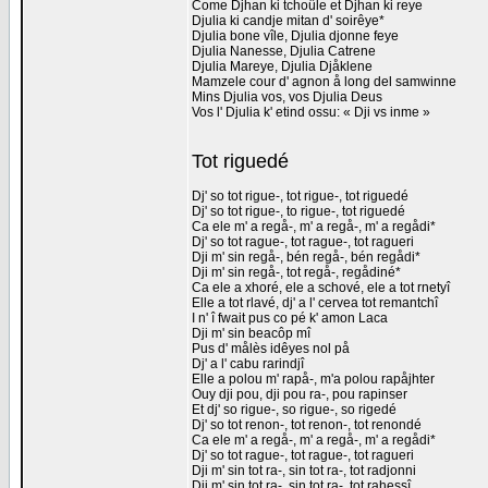
Come Djhan ki tchoûle et Djhan ki reye
Djulia ki candje mitan d' soirêye*
Djulia bone vîle, Djulia djonne feye
Djulia Nanesse, Djulia Catrene
Djulia Mareye, Djulia Djåklene
Mamzele cour d' agnon å long del samwinne
Mins Djulia vos, vos Djulia Deus
Vos l' Djulia k' etind ossu: « Dji vs inme »
Tot riguedé
Dj' so tot rigue-, tot rigue-, tot riguedé
Dj' so tot rigue-, to rigue-, tot riguedé
Ca ele m' a regå-, m' a regå-, m' a regådi*
Dj' so tot rague-, tot rague-, tot ragueri
Dji m' sin regå-, bén regå-, bén regådi*
Dji m' sin regå-, tot regå-, regådiné*
Ca ele a xhoré, ele a schové, ele a tot rnetyî
Elle a tot rlavé, dj' a l' cervea tot remantchî
I n' î fwait pus co pé k' amon Laca
Dji m' sin beacôp mî
Pus d' målès idêyes nol på
Dj' a l' cabu rarindjî
Elle a polou m' rapå-, m'a polou rapåjhter
Ouy dji pou, dji pou ra-, pou rapinser
Et dj' so rigue-, so rigue-, so rigedé
Dj' so tot renon-, tot renon-, tot renondé
Ca ele m' a regå-, m' a regå-, m' a regådi*
Dj' so tot rague-, tot rague-, tot ragueri
Dji m' sin tot ra-, sin tot ra-, tot radjonni
Dji m' sin tot ra-, sin tot ra-, tot rahessî