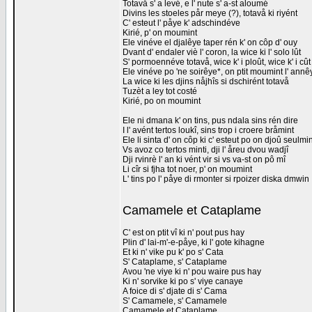
Totavå s' a levé, e l' nute s' a-st aloumé
Divins les stoeles pår meye (?), totavå ki riyént
C' esteut l' påye k' adschindéve
Kirié, p' on moumint
Ele vinéve el djalêye taper rén k' on côp d' ouy
Dvant d' endaler viè l' coron, la wice ki l' solo lût
S' pormoennéve totavå, wice k' i ploût, wice k' i cût
Ele vinéve po 'ne soirêye*, on ptit moumint l' annê
La wice ki les djins nåjhîs si dschirént totavå
Tuzèt a ley tot costé
Kirié, po on moumint
Ele ni dmana k' on tins, pus ndala sins rén dire
I l' avént tertos loukî, sins trop i croere bråmint
Ele li sinta d' on côp ki c' esteut po on djoû seulmin
Vs avoz co tertos minti, dji l' åreu dvou wadjî
Dji rvinrè l' an ki vént vir si vs va-st on pô mî
Li cîr si fjha tot noer, p' on moumint
L' tins po l' påye di rmonter si rpoizer diska dmwin
Camamele et Cataplame
C' est on ptit vî ki n' pout pus hay
Plin d' lai-m'-e-påye, ki l' gote kihagne
Et ki n' vike pu k' po s' Cata
S' Cataplame, s' Cataplame
Avou 'ne viye ki n' pou waire pus hay
Ki n' sorvike ki po s' viye canaye
A foice di s' djate di s' Cama
S' Camamele, s' Camamele
Camamele et Cataplame