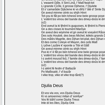
L' ewaeré Djîle, li Sint Linå, l' Matî fwait-tot
Li grande Cicîle, li grosse Djihene, l' Djulete
Et s' camaråde Djåclene ki vs dîrîz l' åté d' Sinte D
Gn aveut minme cénk ou shijh Hinri
Tot çou ki fåt po bén tchessî ene bele grosse poye 
L' estént tos vinou del bande des dmey-doûs ki 
(x2)
End aveut la ki fjhént ls gugusses, ki fjhént ls Piero
Gn a des cisses ki tournént Marôye
Gn aveut des wiyinme et gn aveut ki voeyént Råss
Des sots Houbiè, des beas Michel, kékès grands 
Des målès Magrite, des Djhan tot-plat, des Djhan 
Et des come Coleye et Mayon, des sots Matî
Li pôve Lazåre k' eponte a Tibi et Gåtî
Gn aveut minme cénk ou shijh Hinri
Pus ki n' è fåt po bén tchessî ene bele grosse poye
L' estént tos vinou del bande des dmey-doûs ki 
I-z avént moussî foû, l' famile des dmey-doûs, l' fa
L' estént tos vinou del bande des dmey-doûs ki 
(x2)
I-z alént fé festin d' Baltazår
Po Matîssalé, l' vî bazår
I vike trop, vike et vike trop tård(?)
Djulia Deus
Et vos vla vos, vos Djulia Deus
Ki vs amoennez mitan d' soirêye*
Vos fé båhî come Djulia Treus
Inte di les ôtes, Djulia Onk