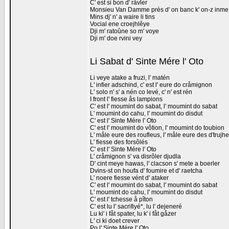
C' est si bon d' råvler
Monsieu Van Damme près d' on banc k' on-z inme
Mins dj' n' a waire li tins
Vocial ene croejhlêye
Dji m' ratoûne so m' voye
Dji m' doe rvini vey
Li Sabat d' Sinte Mére l' Oto
Li veye atake a fruzi, l' matén
L' infier adschind, c' est l' eure do cråmignon
L' solo n' s' a nén co levé, c' n' est rén
I front l' fiesse ås lampions
C' est l' moumint do sabat, l' moumint do sabat
L' moumint do cahu, l' moumint do disdut
C' est l' Sinte Mére l' Oto
C' est l' moumint do vôtion, l' moumint do toubion
L' måle eure des roufleus, l' måle eure des d'trujh
L' fiesse des forsôlés
C' est l' Sinte Mére l' Oto
L' cråmignon s' va disrôler djudla
D' cint meye hawas, l' clacson s' mete a boerler
Dvins-st on houfa d' foumire et d' raetcha
L' noere fiesse vént d' ataker
C' est l' moumint do sabat, l' moumint do sabat
L' moumint do cahu, l' moumint do disdut
C' est l' tchesse å pîton
C' est lu l' sacrifiyé*, lu l' dejeneré
Lu ki' i fåt spater, lu k' i fåt gåzer
L' ci ki doet crever
Po l' Sinte Mére l' Oto