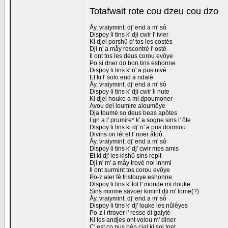
Totafwait rote cou dzeu cou dzo
Åy, vraiymint, dj' end a m' sô
Dispoy li tins k' dji cwir l' ivier
Ki djel porshû d' tos les costés
Dji n' a måy rescontré l' osté
Il ont tos les deus corou evôye
Po si dner do bon tins eshonne
Dispoy li tins k' n' a pus nivé
Et ki l' solo end a ndalé
Åy, vraiymint, dj' end a m' sô
Dispoy li tins k' dji cwir li nute
Ki djel houke a mi dpoumoner
Avou del loumire aloumêye
Dja toumé so deus beas apôtes
I gn a l' prumire* k' a sogne sins l' ôte
Dispoy li tins ki dj' n' a pus doirmou
Divins on lét et l' noer åtoû
Åy, vraiymint, dj' end a m' sô
Dispoy li tins k' dj' cwir mes amis
Et ki dj' les kishû sins repit
Dji n' m' a måy trové nol innmi
Il ont surmint tos corou evôye
Po-z aler fé fristouye eshonne
Dispoy li tins k' tot l' monde mi rlouke
Sins minme savoer kimint dji m' lome(?)
Åy, vraiymint, dj' end a m' sô
Dispoy li tins k' dj' louke les nûlêyes
Po-z i rtrover l' resse di gaiyté
Ki les andjes ont volou m' diner
C' est co pus bén cial ki sol toet