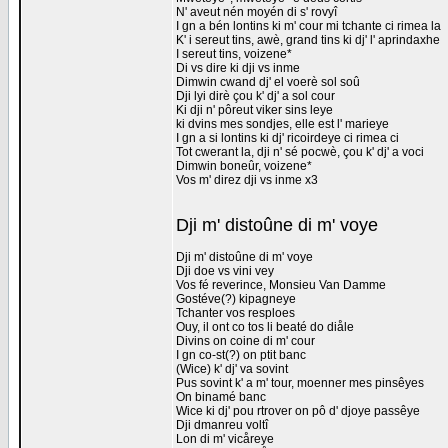
N' aveut nén moyén di s' rovyî
I gn a bén lontins ki m' cour mi tchante ci rimea la
K' i sereut tins, awè, grand tins ki dj' l' aprindaxhe
I sereut tins, voizene*
Di vs dire ki dji vs inme
Dimwin cwand dj' el voerè sol soû
Dji lyi dirè çou k' dj' a sol cour
Ki dji n' pôreut viker sins leye
ki dvins mes sondjes, elle est l' marieye
I gn a si lontins ki dj' ricoirdeye ci rimea ci
Tot cwerant la, dji n' sé pocwè, çou k' dj' a voci
Dimwin boneûr, voizene*
Vos m' direz dji vs inme x3
Dji m' distoûne di m' voye
Dji m' distoûne di m' voye
Dji doe vs vini vey
Vos fé reverince, Monsieu Van Damme
Gostéve(?) kipagneye
Tchanter vos resploes
Ouy, il ont co tos li beaté do diåle
Divins on coine di m' cour
I gn co-st(?) on ptit banc
(Wice) k' dj' va sovint
Pus sovint k' a m' tour, moenner mes pinsêyes
On binamé banc
Wice ki dj' pou rtrover on pô d' djoye passêye
Dji dmanreu voltî
Lon di m' vicåreye