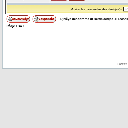
Mostrer les messaedjes des dierin(ne)s:
Djivêye des foroms di Berdelaedjes
->
Tecses
Pådje
1
so
1
Powered