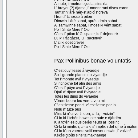
Al nute, i rmetront çoula, sins rla
L' broyeu(?) djama, l' moennront disca coron
Tant k' n' årè nén-st apicî l' creva
I front l' tchesse å pîton
Dimwin l' årè sabat, après-dmin sabat
Al samwinne sabat, l' moes ki vént sabat
Po l' Sinte Mére l' Oto
C' est l' pîton k' fåt spater, lu l' dejeneré
Lu k' i fåt gåzer, lu l' sacrifiyé*
L' ci ki doet crever
Po l' Sinte Mére l' Oto
Pax Pollinibus bonae voluntatis
C' est ouy fiesse å viyaedje
So l' grande plaece do viyaedje
Tot l' monde avå l' viyaedje
Si ricnoxhe tot plin des amis
C' est l' påye avå l' viyaedje
Djoû d' djoye avå l' viyaedje
Totès les djins do viyaedje
Vôrént boere leu vere avou mi
C' est fiesse por ci, c' est fiesse por la
Nolu n' tuze pus
Mins ki n' crive-t i don, ci-la, l' voizin*
Ci-la ki l' tchén hawe tote nute e djårdén
K' a tofér les pus belès fleurs al Tossint
Ci-la ki mintixh, ci-la ki s' implixh del sijhe å matén
Ci-la k' on voereut voltî crever dmwin, l' voizin*
Kékès djoûs sins talmaxhaedje