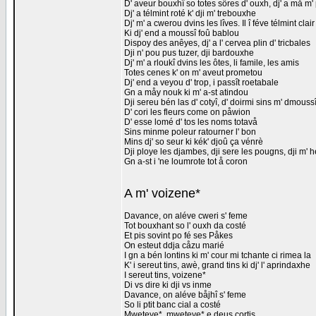
D' aveur bouxhî so totes sôres d' ouxh, dj' a må m
Dj' a télmint roté k' dji m' trebouxhe
Dj' m' a cwerou dvins les lîves. Il î féve télmint clair
Ki dj' end a moussî foû bablou
Dispoy des anêyes, dj' a l' cervea plin d' tricbales
Dji n' pou pus tuzer, dji bardouxhe
Dj' m' a rloukî dvins les ôtes, li famile, les amis
Totes cenes k' on m' aveut prometou
Dj' end a veyou d' trop, i passît roetabale
Gn a måy nouk ki m' a-st atindou
Dji sereu bén las d' cotyî, d' doirmi sins m' dmouss
D' cori les fleurs come on påwion
D' esse lomé d' tos les noms totavå
Sins minme poleur ratourner l' bon
Mins dj' so seur ki kék' djoû ça vénrè
Dji ploye les djambes, dji sere les pougns, dji m' 
Gn a-st i 'ne loumrote tot å coron
A m' voizene*
Davance, on aléve cweri s' feme
Tot bouxhant so l' ouxh da costé
Et pis sovint po fé ses Påkes
On esteut ddja cåzu marié
I gn a bén lontins ki m' cour mi tchante ci rimea la
K' i sereut tins, awè, grand tins ki dj' l' aprindaxhe
I sereut tins, voizene*
Di vs dire ki dji vs inme
Davance, on aléve båjhî s' feme
So li ptit banc cial a costé
Mweteye*, mweteye* e deus cortis