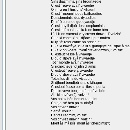
Sins djåzmints, sins brognaedje
C' est l' påye avå l' viyaedje
On n' a pu l' tins di s' kihagnî
C' est l' moumint des båjhaedjes
Des siermints, des riyaedjes
Dji n' ô pus nou gueuyaedje
C' est ouy li djoû des complumints
C' est lu l' pus bea, lu k' on inme bén
L' ci k' on voereut vey crever dmwin, l' voizin*
Ci-la ki conte k' a l' djône li pus malén
Ki lyi fåt roter come on prezidint
Ci-la ki frawtêye, ci la ki s' goirdjeye del sijhe å m
Ci-la k' on voereut voltî crever dmwin, l' voizin*
C' esteut fiesse å viyaedje
Djoû d' djoye avå l' viyaedje
Tot l' monde avå l' viyaedje
Si ricnoxhéve tot plin d' amis
C' esteut l' påye å viyaedje
Djoû d' djoye avå l' viyaedje
Totès les djins do viyaedje
Si djhént bondjoû sins s' kihagnî
C' esteut fiesse por ci, fiesse por la
Djel trovéve bea, lu m' inméve bén
Ah, ki bovéve(?), voizin*
Vos poloz bén henter radmint
Ca djel sé bén po m' ahåyî
Vos crivrez dmwin
Santé, voizin*
Hentez radmint, voizin*
Vos crivrez dmwin, voizin*
Moirt ås måssîs, moirt ås tcherpints(?)