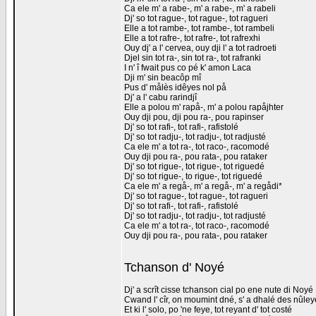
Ca ele m' a rabe-, m' a rabe-, m' a rabeli
Dj' so tot rague-, tot rague-, tot ragueri
Elle a tot rambe-, tot rambe-, tot rambeli
Elle a tot rafre-, tot rafre-, tot rafrexhi
Ouy dj' a l' cervea, ouy dji l' a tot radroeti
Djel sin tot ra-, sin tot ra-, tot rafranki
I n' î fwait pus co pé k' amon Laca
Dji m' sin beacôp mî
Pus d' målès idêyes nol på
Dj' a l' cabu rarindjî
Elle a polou m' rapå-, m' a polou rapåjhter
Ouy dji pou, dji pou ra-, pou rapinser
Dj' so tot rafi-, tot rafi-, rafistolé
Dj' so tot radju-, tot radju-, tot radjusté
Ca ele m' a tot ra-, tot raco-, racomodé
Ouy dji pou ra-, pou rata-, pou rataker
Dj' so tot rigue-, tot rigue-, tot riguedé
Dj' so tot rigue-, to rigue-, tot riguedé
Ca ele m' a regå-, m' a regå-, m' a regådi*
Dj' so tot rague-, tot rague-, tot ragueri
Dj' so tot rafi-, tot rafi-, rafistolé
Dj' so tot radju-, tot radju-, tot radjusté
Ca ele m' a tot ra-, tot raco-, racomodé
Ouy dji pou ra-, pou rata-, pou rataker
Tchanson d' Noyé
Dj' a scrît cisse tchanson cial po ene nute di Noyé
Cwand l' cîr, on moumint dné, s' a dhalé des nûle
Et ki l' solo, po 'ne feye, tot reyant d' tot costé