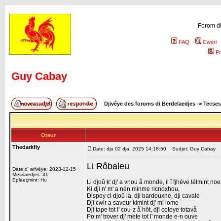
Forom di
FAQ
Cweri
Pr
Guy Cabay
Djivêye des foroms di Berdelaedjes
->
Tecses
Oteur
Thedarkfly
Date: dju 02 dja, 2025 14:18:50
Sudjet: Guy Cabay
Li Rôbaleu
Date d' arivêye: 2023-12-15
Messaedjes: 31
Eplaeçmint: Hu
Li djoû k' dj' a vnou å monde, il î fjhéve télmint noe
Ki dji n' m' a nén minme ricnoxhou,
Dispoy ci djoû la, dji bardouxhe, dji cavale
Dji cwir a saveur kimint dj' mi lome
Dji tape tot l' cou-z å hôt, dji coteye totavå
Po m' trover dj' mete tot l' monde e-n ouve