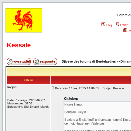
Forom di
FAQ
Cweri
Pr
Kessale
Djivêye des foroms di Berdelaedjes
->
Dimand
Oteur
lucyin
Date: vén 14 fev, 2025 14:06:05
Sudjet: Kessale
Citåcion:
Date d' arivêye: 2005-07-07
Messaedjes: 3966
Nicole Hanot
Eplaeçmint: Sidi Smayil, Marok
Bondjou Lucyin.
Il existe à Engis/ Indjî un hameau nommé Kessa
ce mot. Haust ne m'aide pas...