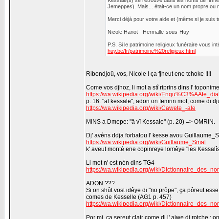
Kessale(s) se retrouve dans les noms de firme
Jemeppes). Mais... était-ce un nom propre ou 
Merci déjà pour votre aide et (même si je suis 
Nicole Hanot - Hermalle-sous-Huy
P.S. Si le patrimoine religieux funéraire vous i
huy.be/fr/patrimoine%20religieux.html
Ribondjoû, vos, Nicole ! ça fjheut ene tchoke !!!!
Come vos djhoz, li mot a stî riprins dins l' toponi
https://wa.wikipedia.org/wiki/Enqu%C3%AAte_di
p. 16: "al kessale", adon on femrin mot, come di 
https://wa.wikipedia.org/wiki/Cawete_-ale
MINS a Dmepe: "â vî Kessale" (p. 20) => OMRIN.
Dj' avéns ddja forbatou l' kesse avou Guillaume_
https://wa.wikipedia.org/wiki/Guillaume_Smal
k' aveut monté ene copinreye lomêye "les Kessalîs
Li mot n' est nén dins TG4
https://wa.wikipedia.org/wiki/Dictionnaire_de
ADON ???
Si on shût vost idêye di "no prôpe", ça pôreut es
comes de Kesselle (AG1 p. 457)
https://wa.wikipedia.org/wiki/Dictionnaire_des
Por mi, ça sereut clair come di l' aiwe di rotche : 