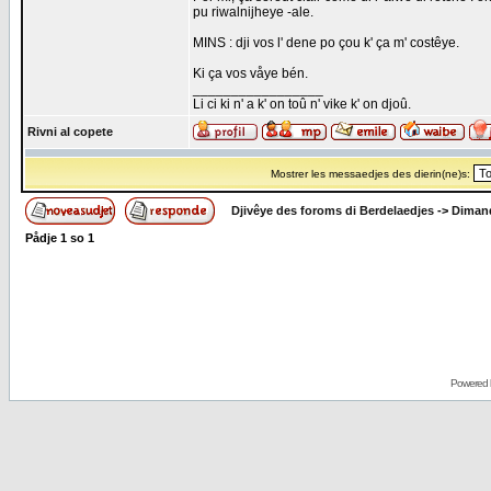
pu riwalnijheye -ale.
MINS : dji vos l' dene po çou k' ça m' costêye.
Ki ça vos våye bén.
_________________
Li ci ki n' a k' on toû n' vike k' on djoû.
Rivni al copete
Mostrer les messaedjes des dierin(ne)s:
Djivêye des foroms di Berdelaedjes
->
Dimand
Pådje
1
so
1
Powered