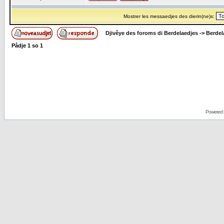
Mostrer les messaedjes des dierin(ne)s:
Djivêye des foroms di Berdelaedjes
->
Berdel
Pådje
1
so
1
Powered