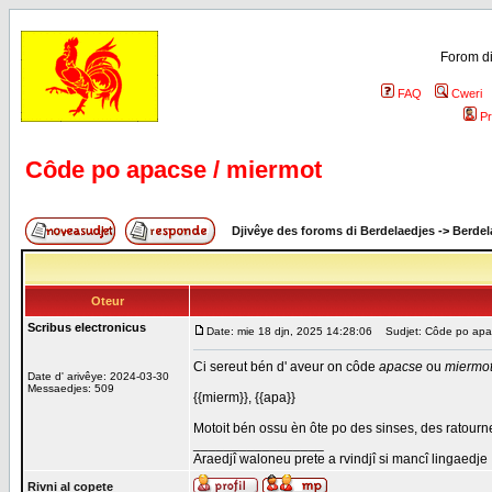
Forom di
FAQ
Cweri
Pr
Côde po apacse / miermot
Djivêye des foroms di Berdelaedjes
->
Berdel
Oteur
Scribus electronicus
Date: mie 18 djn, 2025 14:28:06
Sudjet: Côde po apac
Ci sereut bén d' aveur on côde
apacse
ou
miermo
Date d' arivêye: 2024-03-30
Messaedjes: 509
{{mierm}}, {{apa}}
Motoit bén ossu èn ôte po des sinses, des ratourne
_________________
Araedjî waloneu prete a rvindjî si mancî lingaedje
Rivni al copete