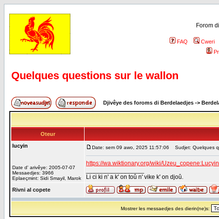
Forom di
FAQ
Cweri
Pr
Quelques questions sur le wallon
Djivêye des foroms di Berdelaedjes
->
Berdel
Oteur
lucyin
Date: sem 09 awo, 2025 11:57:06
Sudjet: Quelques que
https://wa.wiktionary.org/wiki/Uzeu_copene:Luc
Date d' arivêye: 2005-07-07
_________________
Messaedjes: 3966
Li ci ki n' a k' on toû n' vike k' on djoû.
Eplaeçmint: Sidi Smayil, Marok
Rivni al copete
Mostrer les messaedjes des dierin(ne)s: