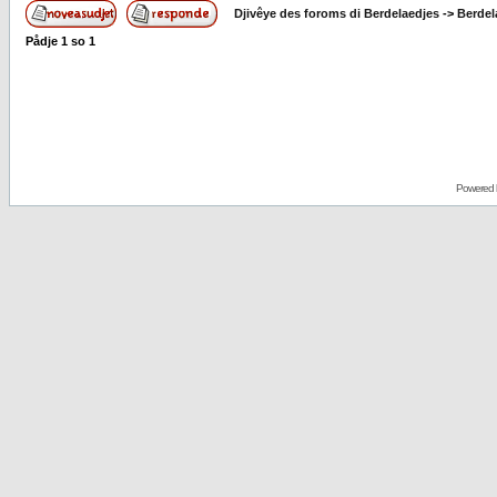
Djivêye des foroms di Berdelaedjes
->
Berdel
Pådje
1
so
1
Powered