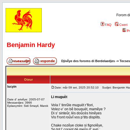
Forom di
FAQ
Cweri
Pr
Benjamin Hardy
Djivêye des foroms di Berdelaedjes
->
Tecses
Oteur
lucyin
Date: mår 09 set, 2025 20:52:10
Sudjet: Benjamin Ha
Li muguèt
Date d' arivêye: 2005-07-07
Messaedjes: 3966
Vola l’ tinrûle muguèt r’flori,
Eplaeçmint: Sidi Smayil, Marok
Volez-v’ on bê bouquèt, mamêye ?
Di s’ sinteûr, lès doûcès hinêyes
Vis f’ront roûvî vos p’tits displits.
Chake nozêye cloke si fignolêye,
So tot l’ corant dè meûs d’ avri ;