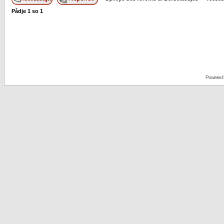
Pådje
1
so
1
Powered