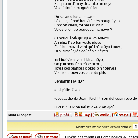
Èt l’ prumî d’ may di chake ån.nêye,
Vola l’ tinrûle muguèt r’flori.
Dji sé wice lès-aler cwèri,
Là qu’ dj’ ènnè trouv’rè dès pougnêyes,
Ènn’ on cléris, tot près d’ on ri.
Volez-v’ on bê bouquèt, mamêye ?
Ci bouquèt-là qu’ dji v’ vou-st-ofri,
Arindjîz-l’ sorlon voste îdêye
Èt s’ houmez d’vant qu’ i n’ seûye flouwi,
Di s’ sinteûr, lès doûcès hinêyes.
Insi troûv’rez-v’, mi binamêye,
On p’tit boneûr a cåse di mi ;
Totes cès blankès clokes bin florêyes
Vis f’ront roûvî vos p’tits displits.
Benjamin HARDY
(a si p’tite-fêye)
(evoyaedje da Jean-Paul Pirson del copinreye do
_________________
Li ci ki n' a k' on toû n' vike k' on djoû.
Rivni al copete
Mostrer les messaedjes des dierin(ne)s:
Djivêye des foroms di Berdelaedjes
->
Tecses