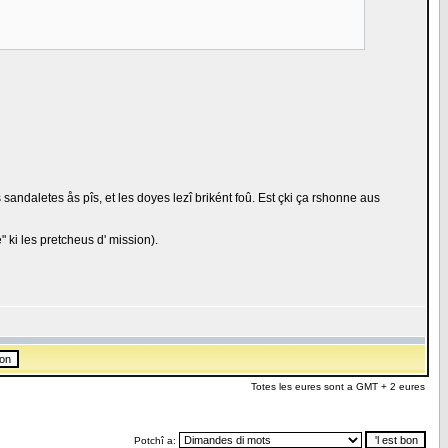
 sandaletes ås pîs, et les doyes lezî briként foû. Est çki ça rshonne aus
e" ki les pretcheus d' mission).
Totes les eures sont a GMT + 2 eures
Potchî a: