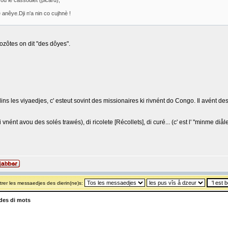
t ou le cassoulet (picard),
ne anêye.Dji n'a nin co cujhnè !
Nozôtes on dit "des dôyes".
ins les viyaedjes, c' esteut sovint des missionaires ki rivnént do Congo. Il avént des
vnént avou des solés trawés), di ricolete [Récollets], di curé... (c' est l' "minme diål
rer les messaedjes des dierin(ne)s:
es di mots