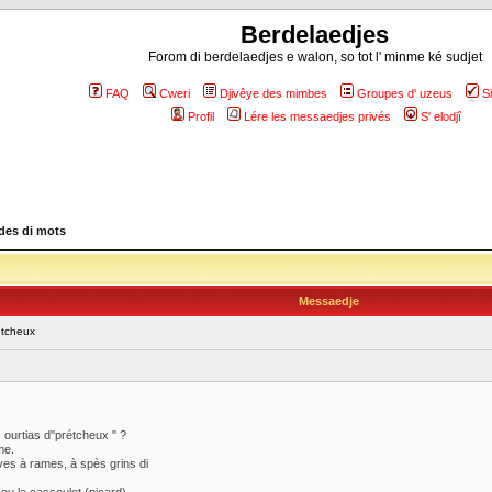
Berdelaedjes
Forom di berdelaedjes e walon, so tot l' minme ké sudjet
FAQ
Cweri
Djivêye des mimbes
Groupes d' uzeus
S
Profil
Lére les messaedjes privés
S' elodjî
es di mots
Messaedje
étcheux
 ourtias d''prétcheux " ?
me.
ves à rames, à spès grins di