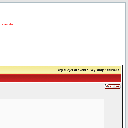
i fé mimbe
Vey sudjet di dvant
::
Vey sudjet shuvant