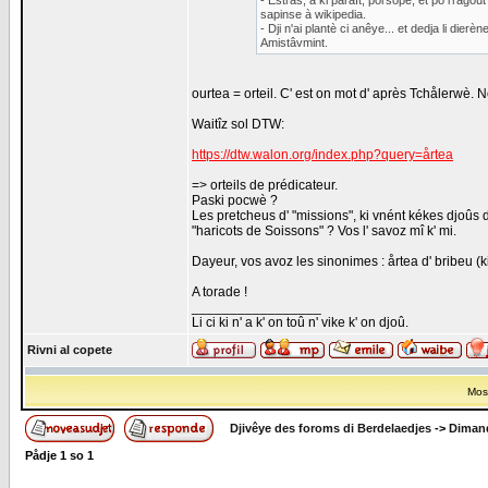
- Estras, a ki paraît, pol'sope, et po l'ragoû
sapinse à wikipedia.
- Dji n'ai plantè ci anêye... et dedja li dierè
Amistâvmint.
ourtea = orteil. C' est on mot d' après Tchålerwè. 
Waitîz sol DTW:
https://dtw.walon.org/index.php?query=årtea
=> orteils de prédicateur.
Paski pocwè ?
Les pretcheus d' "missions", ki vnént kékes djoûs d
"haricots de Soissons" ? Vos l' savoz mî k' mi.
Dayeur, vos avoz les sinonimes : årtea d' bribeu (ki 
A torade !
_________________
Li ci ki n' a k' on toû n' vike k' on djoû.
Rivni al copete
Most
Djivêye des foroms di Berdelaedjes
->
Dimand
Pådje
1
so
1