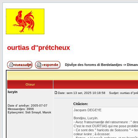
ourtias d''prétcheux
Djivêye des foroms di Berdelaedjes
->
Dimand
Oteur
lucyin
Date: sem 13 set, 2025 10:18:58
Sudjet: ourtias d''pr
Citåcion:
Date d' arivêye: 2005-07-07
Messaedjes: 3966
Jacques DEGEYE
Eplaeçmint: Sidi Smayil, Marok
Bondjou, Lucyin.
- Avoz l'ratournaedje del ratourneure : " des
C'est le mot OURTIAS qui me pose problè
- Ce sont des " haricots de Soissons " = fe
coleur ivoire ; à écosser.