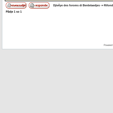
Djivêye des foroms di Berdelaedjes
->
Rifond
Pådje
1
so
1
Powered