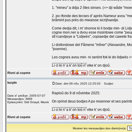
1. "mineu" a ddja 2 ôtes sinses. (=> dji wåde "moe
2. po rfonde des tecses d' après Nameur avou "mwinr
bråmint pus près do mwaisse sicrijhaedje.
Come dedja dit, i m' shonne ki li bodje min- di Li
cogne mon.ner a dvou esse rissintowe come "peup
stî rcandjeye a "Lidjwès", copiaedje del cawete fra
Li disfondowe del Fåmene "mîner" (Alexandre, Mos
"poenne).
Les cognes avou min- ni serént fok ki do lidjwès 
_________________
Li ci ki n' a k' on toû n' vike k' on djoû.
Rivni al copete
lucyin
Date: dim 09 nôv, 2025 12:25:03
Sudjet:
Raploû do 9 di nôvimbe 2025:
Date d' arivêye: 2005-07-07
Messaedjes: 3966
On rprind deus bodjes A po moenner et ses parint
Eplaeçmint: Sidi Smayil, Marok
_________________
Li ci ki n' a k' on toû n' vike k' on djoû.
Rivni al copete
Mostrer les messaedjes des dierin(ne)s: