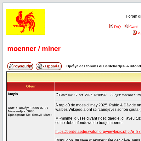
Forom di
FAQ
Cweri
Pr
moenner / miner
Djivêye des foroms di Berdelaedjes
->
Rifond
Oteur
lucyin
Date: mie 17 set, 2025 13:09:32
Sudjet: moenner / mi
Å raploû do moes d' may 2025, Pablo & Dåvide ont de
Date d' arivêye: 2005-07-07
waibes Wikipedia ont stî rcandjeyes sorlon çoula (ç
Messaedjes: 3966
Eplaeçmint: Sidi Smayil, Marok
Mi-minme, djusse divant l' decidaedje, dj' aveu tuzé 
come dobe rifondowe do bodje moenn-.
https://berdelaedje.walon.org/viewtopic.php?p=
Dispu don, dji saye d' apliker l' rîle decidêye, mi