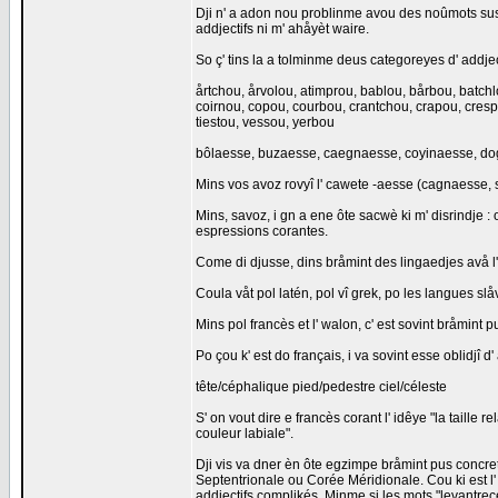
Dji n' a adon nou problinme avou des noûmots sus
addjectifs ni m' ahåyèt waire.
So ç' tins la a tolminme deus categoreyes d' addjec
årtchou, årvolou, atimprou, bablou, bårbou, batch
coirnou, copou, courbou, crantchou, crapou, cresp
tiestou, vessou, yerbou
bôlaesse, buzaesse, caegnaesse, coyinaesse, dog
Mins vos avoz rovyî l' cawete -aesse (cagnaesse, 
Mins, savoz, i gn a ene ôte sacwè ki m' disrindje 
espressions corantes.
Come di djusse, dins bråmint des lingaedjes avå l
Coula våt pol latén, pol vî grek, po les langues slå
Mins pol francès et l' walon, c' est sovint bråmint 
Po çou k' est do français, i va sovint esse oblidjî d'
tête/céphalique pied/pedestre ciel/céleste
S' on vout dire e francès corant l' idêye "la taille re
couleur labiale".
Dji vis va dner èn ôte egzimpe bråmint pus concret.
Septentrionale ou Corée Méridionale. Cou ki est l' 
addjectifs complikés. Minme si les mots "levantrece