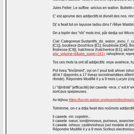
Jules Feller; Le suffixe -aricius en wallon. Bullet
C' est aprume des addjectifs ki divnèt des nos. rin
Dj' a fwait tot on layusse ladsu dins l' rîlêye Waldim
Gn a toplin des "vîs" mots insi, pår dedja sol Wicci
Cial: Categoreye:Sustantifs_do_walon_avou_l'_caw
[C1]), boutrece (bout'rèce [E1]; boutrèsse [O4]), fi
findresse [C9]), hatchrece (hatcherèce [E1]; atch
alw_volume=8&alw_page=161);
rahoptrece; repre
Tos ces mots la ont stî addjectifs: voye avalrece, 
Pol livea "tinrûlmint", oyi on l' pout todi ahiver
dit ki l' djaponès a 17 liveas sociolinwistikes diferi
rfonde). Répondre Modifié il y a 9 mois Lucyin (c
Li "djintisté" [efficacité] del cawete -rece, c' est k'
sont pus spepieuses.
Av léjhou
https://lucyin.walon.org/guerni/doclinw/
Tolminme, on-z a ddja fwait des noûmots addjectif
li cawete -rin: copetrin...
li cawete -iveus: londjinniveus, puriveus, avanciv
li cawete -ixheus: castinnixheus (sol modele di pir
Répondre Modifié il y a 9 mois Scribus electroni