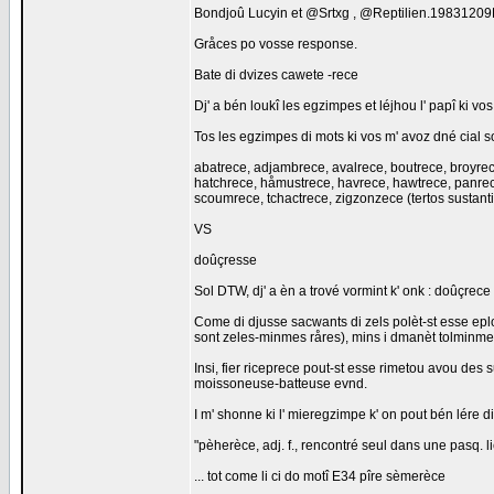
Bondjoû Lucyin et @Srtxg , @Reptilien.198312
Gråces po vosse response.
Bate di dvizes cawete -rece
Dj' a bén loukî les egzimpes et léjhou l' papî ki vos
Tos les egzimpes di mots ki vos m' avoz dné cial s
abatrece, adjambrece, avalrece, boutrece, broyrec
hatchrece, håmustrece, havrece, hawtrece, panrece,
scoumrece, tchactrece, zigzonzece (tertos sustanti
VS
doûçresse
Sol DTW, dj' a èn a trové vormint k' onk : doûçrece
Come di djusse sacwants di zels polèt-st esse eplo
sont zeles-minmes råres), mins i dmanèt tolminme 
Insi, fier riceprece pout-st esse rimetou avou de
moissoneuse-batteuse evnd.
I m' shonne ki l' mieregzimpe k' on pout bén lére din
"pèherèce, adj. f., rencontré seul dans une pasq. l
... tot come li ci do motî E34 pîre sèmerèce