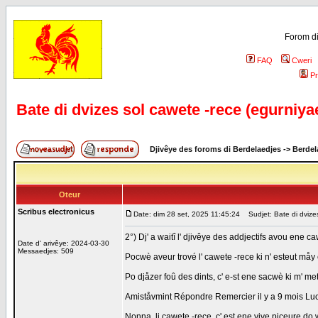
Forom di
FAQ
Cweri
Pr
Bate di dvizes sol cawete -rece (egurniya
Djivêye des foroms di Berdelaedjes
->
Berdel
Oteur
Scribus electronicus
Date: dim 28 set, 2025 11:45:24
Sudjet: Bate di dvizes
2°) Dj' a waitî l' djivêye des addjectifs avou ene ca
Date d' arivêye: 2024-03-30
Messaedjes: 509
Pocwè aveur trové l' cawete -rece ki n' esteut måy e
Po djåzer foû des dints, c' e-st ene sacwè ki m' me
Amiståvmint Répondre Remercier il y a 9 mois Lu
Nonna, li cawete -rece, c' est ene viye piceure do 