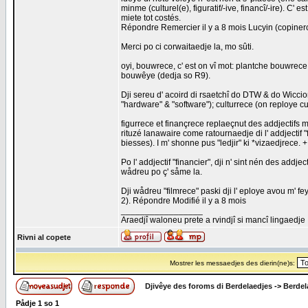
minme (culturel(e), figuratif/-ive, financî/-ire). C
miete tot costés.
Répondre Remercier il y a 8 mois Lucyin (copine
Merci po ci corwaitaedje la, mo sûti.
oyi, bouwrece, c' est on vî mot: plantche bouwrece (
bouwêye (dedja so R9).
Dji sereu d' acoird di rsaetchî do DTW & do Wiccio
"hardware" & "software"); culturrece (on reploye cul
figurrece et finançrece replaeçnut des addjectifs m
rituzé lanawaire come ratournaedje di l' addjectif "
biesses). I m' shonne pus "ledjir" ki *vizaedjrece.
Po l' addjectif "financier", dji n' sint nén des addj
wådreu po ç' såme la.
Dji wådreu "filmrece" paski dji l' eploye avou m' fey
2). Répondre Modifié il y a 8 mois
_________________
Araedjî waloneu prete a rvindjî si mancî lingaedje
Rivni al copete
Mostrer les messaedjes des dierin(ne)s:
Djivêye des foroms di Berdelaedjes
->
Berdel
Pådje
1
so
1