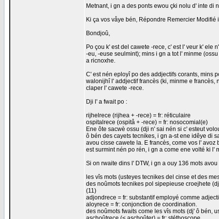
Metnant, i gn a des ponts ewou çki nolu d' inte di n
Ki ça vos våye bén, Répondre Remercier Modifié i
Bondjoû,
Po çou k' est del cawete -rece, c' est l' veur k' el
-eu, -euse seulmint); mins i gn a tot l' minme (ossu
a ricnoxhe.
C' est nén eployî po des addjectifs corants, mins po
walonijhî l' addjectif francès (ki, minme e francès
claper l' cawete -rece.
Dji l' a fwait po :
rijhelrece (rijhea + -rece) = fr: réticulaire
ospitalrece (ospitå + -rece) = fr: nosocomial(e)
Ene ôte sacwè ossu (dji n' sai nén si c' esteut volo
ô bén des cayets tecnikes, i gn a-st ene idêye di s
avou cisse cawete la. E francès, come vos l' avoz b
est surmint nén po rén, i gn a come ene volté ki l'
Si on rwaite dins l' DTW, i gn a ouy 136 mots avou 
les vîs mots (usteyes tecnikes del cinse et des mest
des noûmots tecnikes pol sipepieuse croejhete (dji 
(11)
adjondrece = fr: substantif employé comme adjecti
aloyrece = fr: conjonction de coordination.
des noûmots fwaits come les vîs mots (dj' ô bén, us
aschoûtrece (< aschoûter) = fr: stéthoscope