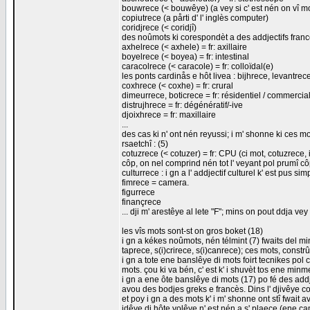
bouwrece (< bouwêye) (a vey si c' est nén on vî m
copiutrece (a pårti d' l' inglès computer)
coridjrece (< coridjî)
des noûmots ki corespondèt a des addjectifs francè
axhelrece (< axhele) = fr: axillaire
boyelrece (< boyea) = fr: intestinal
caracolrece (< caracole) = fr: colloïdal(e)
les ponts cardinås e hôt livea : bijhrece, levantrec
coxhrece (< coxhe) = fr: crural
dimeurrece, boticrece = fr: résidentiel / commercia
distrujhrece = fr: dégénératif/-ive
djoixhrece = fr: maxillaire
...
des cas ki n' ont nén reyussi; i m' shonne ki ces m
rsaetchî : (5)
cotuzrece (< cotuzer) = fr: CPU (ci mot, cotuzrece, 
côp, on nel comprind nén tot l' veyant pol prumî cô
culturrece : i gn a l' addjectif culturel k' est pus si
fimrece = camera.
figurrece
finançrece
... dji m' arestêye al lete "F"; mins on pout ddja v
les vîs mots sont-st on gros boket (18)
i gn a kékes noûmots, nén télmint (7) fwaits del min
taprece, s(i)crirece, s(i)canrece); ces mots, constr
i gn a tote ene banslêye di mots foirt tecnikes pol
mots. çou ki va bén, c' est k' i shuvèt tos ene minm
i gn a ene ôte banslêye di mots (17) po fé des addje
avou des bodjes greks e francès. Dins l' djivêye cor
et poy i gn a des mots k' i m' shonne ont stî fwait a
idêye di hôte volêye n' est nén a s' plaece (ene cam