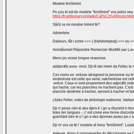
Modele tinrûlmint
Po çou ki est do modele "tinrûlmint" vos poloz vey
https://fr.wiktionary.org/wiki/Cat%C3%A9gorie:
Sårîz vs mi mostrer kimint fé?
Advierbire
Dalieurs, fåt i scrire === { {H|Advire|wa}} === ou =
Amiståvmint Répondre Remercier Modifié par Lucyi
Merci po vosse longue response.
addjectifs avou -rece: Dji lé del mwin da Feller, ki m
Ces noms en -erèsse désignent la personne ou le mé
vinderèsse est celle qui vend, vatcherèsse est ce
-erèce. Ceux-ci sont proprement des adjectifs indiq
qui hache, car les planches ne hachent pas. C'est
planche destinée à hacher, servant à hacher et fait
(Jules Feller, notes de philologie wallonne, Vaill
Dji n' pinse nén ki des djins k' i gn a rifuzrént li 
totes les langues -, c' est come ene hinne disconte e
guerôdrè bén ki s' i gn a des djonnes assez po-z a
Dji m' vos va fé l' modele di livea "tinrûlmint". Lou
Asteure, dispu li rassonraedje do Wiccionaire pa Dj