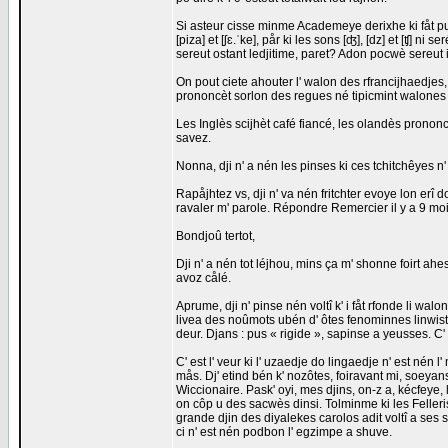
Si asteur cisse minme Academeye derixhe ki fåt pus 
[piza] et [ʃɛ.ˈke], pår ki les sons [ʤ], [dz] et [ʧ] n
sereut ostant ledjitime, paret? Adon pocwè sereut 
On pout ciete ahouter l' walon des rfrancijhaedjes,
prononcèt sorlon des regues né tipicmint walones
Les Inglès scijhèt café fiancé, les olandès prononc
savez.
Nonna, dji n' a nén les pinses ki ces tchitchêyes n'
Rapåjhtez vs, dji n' va nén fritchter evoye lon erî 
ravaler m' parole. Répondre Remercier il y a 9 m
Bondjoû tertot,
Dji n' a nén tot léjhou, mins ça m' shonne foirt 
avoz cålé.
Aprume, dji n' pinse nén voltî k' i fåt rfonde li w
livea des noûmots ubén d' ôtes fenominnes linwisti
deur. Djans : pus « rigide », sapinse a yeusses. C
C' est l' veur ki l' uzaedje do lingaedje n' est né
mås. Dj' etind bén k' nozôtes, foiravant mi, soeyan
Wiccionaire. Pask' oyi, mes djins, on-z a, kécfeye,
on côp u des sacwès dinsi. Tolminme ki les Felleris
grande djin des diyalekes carolos adit voltî a ses 
ci n' est nén podbon l' egzimpe a shuve.