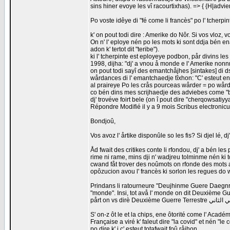
sins hiner evoye les vî racourtixhas). => { {H|adv
Po voste idêye di "fé come li francès" po l' tcherpi
k' on pout todi dire : Amerike do Nôr. Si vos vloz, 
On n' l' eploye nén po les mots ki sont ddja bén en
adon k' tertot dit "teribe").
ki l' tcherpinte est eployeye podbon, pår divins les
1998, dijha: "dj' a vnou å monde e l' Amerike nonnr
on pout todi sayî des emantchåjhes [sintakes] di d
wårdances di l' emantchaedje tîxhon: "C' esteut ene
al praireye Po les crås pourceas wårder = po wårde
co bén dins mes scrijhaedje des adviebes come "bijh
dj' trovéve foirt bele (on î pout dire "cherqowsat
Répondre Modifié il y a 9 mois Scribus electroni
Bondjoû,
Vos avoz l' årtike disponûle so les fis? Si djel lé
Åd fwait des critikes conte li rfondou, dj' a bén les
rime ni rame, mins dji n' wadjreu tolminme nén ki to
cwand fåt trover des noûmots on rfonde des mots a
opôzucion avou l' francès ki sorlon les regues do 
Prindans li ratourneure "Deujhinme Guere Daegnrece
"monde". Insi, tot avå l' monde on dit Deuxième Guerre Mondiale الحرب العالمية الثانية Tweede Wereldoorlog
S' on-z ôt le et la chips, ene ôtorité come l' Aca
Française a viré k' faleut dire "la covid" et nén "le 
po dire k' i c' esteut totafwait foû råjhon.