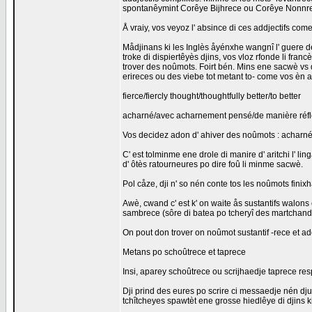
spontanêymint Corêye Bijhrece ou Corêye Nonnr
Å vraiy, vos veyoz l' absince di ces addjectifs com
Mådjinans ki les Inglès åyénxhe wangnî l' guere de
troke di dispiertêyès djins, vos vloz rfonde li franc
trover des noûmots. Foirt bén. Mins ene sacwè vs 
erireces ou des viebe tot metant to- come vos èn a
fierce/fiercly thought/thoughtfully better/to better
acharné/avec acharnement pensé/de manière réflé
Vos decidez adon d' ahiver des noûmots : acharn
C' est tolminme ene drole di manire d' aritchi l' l
d' ôtès ratourneures po dire foû li minme sacwè.
Pol cåze, dji n' so nén conte tos les noûmots finixh
Awè, cwand c' est k' on waite ås sustantifs walons 
sambrece (sôre di batea po tcheryî des martchan
On pout don trover on noûmot sustantif -rece et ad
Metans po schoûtrece et taprece
Insi, aparey schoûtrece ou scrijhaedje taprece resp
Dji prind des eures po scrire ci messaedje nén dju
tchîtcheyes spawtèt ene grosse hiedlêye di djins ki