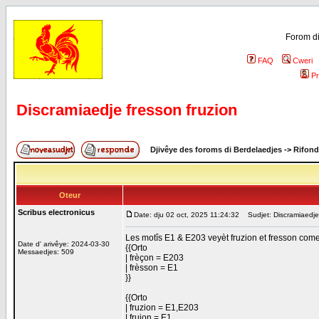
Forom di
FAQ
Cweri
Pr
Discramiaedje fresson fruzion
Djivêye des foroms di Berdelaedjes
->
Rifond
Oteur
Scribus electronicus
Date: dju 02 oct, 2025 11:24:32
Sudjet: Discramiaedje 
Les motîs E1 & E203 veyèt fruzion et fresson come 
Date d' arivêye: 2024-03-30
{{Orto
Messaedjes: 509
| frèçon = E203
| frèsson = E1
}}
{{Orto
| fruzion = E1,E203
| frujon = E1