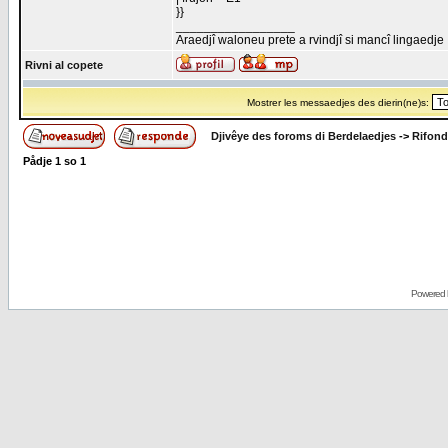
}}
_________________
Araedjî waloneu prete a rvindjî si mancî lingaedje
Rivni al copete
Mostrer les messaedjes des dierin(ne)s:
Djivêye des foroms di Berdelaedjes
->
Rifond
Pådje
1
so
1
Powered