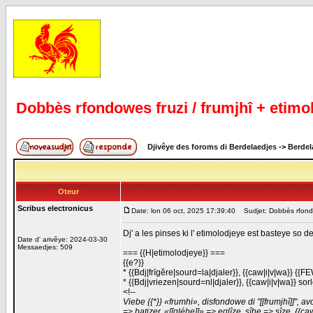
Dobbès rfondowes fruzi / frumjhî + etimo
Djivêye des foroms di Berdelaedjes
->
Berdel
Oteur
Scribus electronicus
Date: lon 06 oct, 2025 17:39:40
Sudjet: Dobbès rfondow
Dj' a les pinses ki l' etimolodjeye est basteye so d
Date d' arivêye: 2024-03-30
Messaedjes: 509
=== {{H|etimolodjeye}} ===
{{e?}}
* {{Bdj|frīgĕre|sourd=la|djaler}}, {{caw|i|v|wa}} {{F
* {{Bdj|vriezen|sourd=nl|djaler}}, {{caw|i|v|wa}} sor
<!--
Viebe {{*}} «frumhi», disfondowe di "[[frumjhî]]", a
=> batizer, «[[gléhe]]» => eglîze, sîhe => sîze, {{caw