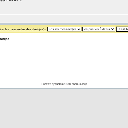
rer les messaedjes des dierin(ne)s:
aedjes
Powered by
phpBB
© 2001 phpBB Group