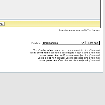
Totes les eures sont a GMT + 2 eures
Potchî a:
Vos
n' poloz nén
enonder des noveas sudjets dins ç' forom ci
Vos
n' poloz nén
responde a des sudjets k' i gn a dins ç' forom ci
Vos
n' poloz nén
candjî vos messaedjes dins ç' forom ci
Vos
n' poloz nén
disfacer vos messaedjes dins ç' forom ci
Vos
n' poloz nén
vôter dins les ploncaedjes di ç' forom ci