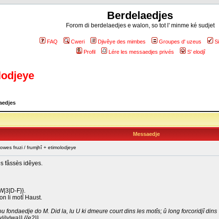
Berdelaedjes
Forom di berdelaedjes e walon, so tot l' minme ké sudjet
FAQ
Cweri
Djivêye des mimbes
Groupes d' uzeus
S
Profil
Lére les messaedjes privés
S' elodjî
lodjeye
aedjes
Messaedje
es fruzi / frumjhî + etimolodjeye
es fåssès idêyes.
EW|3|D-F}}.
lon li motî Haust.
vou fondaedje do M. Did la, lu U ki dmeure court dins les motîs; û long forcoridjî dins 
|i|v|wa}} {{e?}}