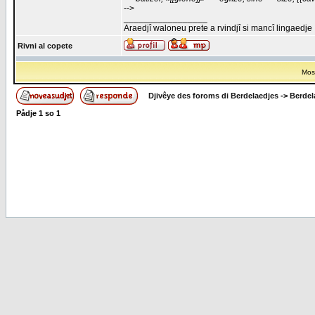
-->
_________________
Araedjî waloneu prete a rvindjî si mancî lingaedje
Rivni al copete
Most
Djivêye des foroms di Berdelaedjes
->
Berdel
Pådje
1
so
1