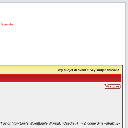
i fé mimbe
Vey sudjet di dvant
::
Vey sudjet shuvant
"frûzion" ([[w:Emile Wiket|Emile Wiket]]), ridaedje H => Z, come dins «[[bat'hî]]»