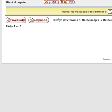
Rivni al copete
Mostrer les messaedjes des dierin(ne)s:
Djivêye des foroms di Berdelaedjes
->
Berdel
Pådje
1
so
1
Powered