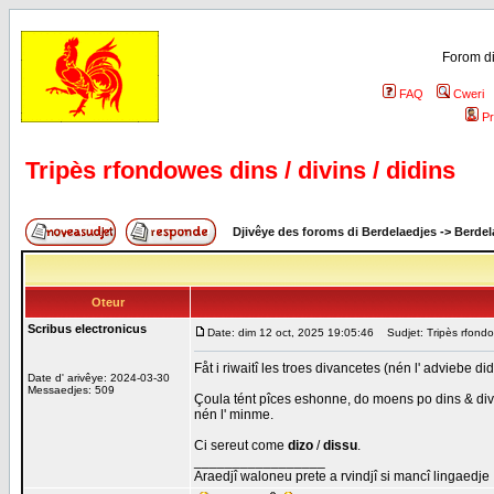
Forom di
FAQ
Cweri
Pr
Tripès rfondowes dins / divins / didins
Djivêye des foroms di Berdelaedjes
->
Berdel
Oteur
Scribus electronicus
Date: dim 12 oct, 2025 19:05:46
Sudjet: Tripès rfondow
Fåt i riwaitî les troes divancetes (nén l' adviebe 
Date d' arivêye: 2024-03-30
Messaedjes: 509
Çoula tént pîces eshonne, do moens po dins & divins
nén l' minme.
Ci sereut come
dizo
/
dissu
.
_________________
Araedjî waloneu prete a rvindjî si mancî lingaedje