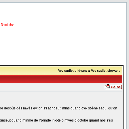
i fé mimbe
Vey sudjet di dvant
::
Vey sudjet shuvant
 malâde dèspûs dès mwès èy’ on s’i atindeut, mins quand c’è- st-ène saqui qu’on
 on pinseut quand minme dè r’prinde in-ôte ô mwès d’octôbe quand nos s’rîs