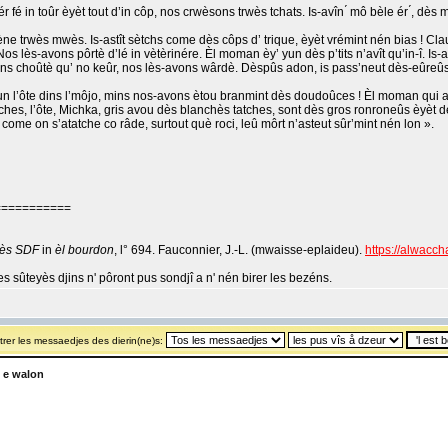
 fé in toûr èyèt tout d’in côp, nos crwèsons trwès tchats. Is-avîn ́ mô bèle ér ́, dès
e trwès mwès. Is-astît sètchs come dès côps d’ trique, èyèt vrémint nén bias ! Clau
 lès-avons pôrtè d’lé in vètèrinére. Èl moman èy’ yun dès p’tits n’avît qu’in-î. Is-av
ns choûtè qu’ no keûr, nos lès-avons wârdè. Dèspûs adon, is pass’neut dès-eûreûs
yun l’ôte dins l’môjo, mins nos-avons ètou branmint dès doudoûces ! Èl moman qui 
ches, l’ôte, Michka, gris avou dès blanchès tatches, sont dès gros ronroneûs èyèt d
le come on s’atatche co râde, surtout què roci, leû môrt n’asteut sûr’mint nén lon ».
===========
wès SDF
in
èl bourdon
, l° 694. Fauconnier, J.-L. (mwaisse-eplaideu).
https://alwacch
les sûteyès djins n' pôront pus sondjî a n' nén birer les bezéns.
rer les messaedjes des dierin(ne)s:
 e walon