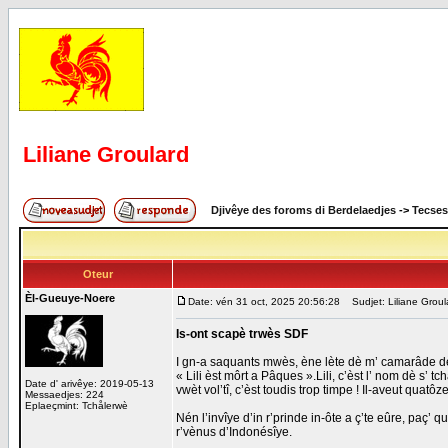
Liliane Groulard
Djivêye des foroms di Berdelaedjes
->
Tecses
Oteur
Èl-Gueuye-Noere
Date: vén 31 oct, 2025 20:56:28
Sudjet: Liliane Groul
Is-ont scapè trwès SDF
I gn-a saquants mwès, ène lète dè m’ camarâde dè
« Lili èst môrt a Pâques ».Lili, c’èst l’ nom dè s’ 
Date d' arivêye: 2019-05-13
vwèt vol’tî, c’èst toudis trop timpe ! Il-aveut qua
Messaedjes: 224
Eplaeçmint: Tchålerwè
Nén l’invîye d’in r’prinde in-ôte a ç’te eûre, paç’
r’vènus d’Indonésîye.