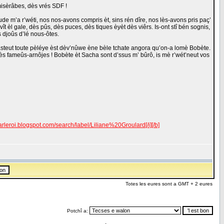
 misèrâbes, dès vrés SDF !
de m’a r’wéti, nos nos-avons compris èt, sins rén dîre, nos lès-avons pris paç’
ît èl gale, dès pûs, dès puces, dès tiques èyèt dès viêrs. Is-ont stî bén sognis,
 djoûs d’lé nous-ôtes.
asteut toute pèléye èst dèv’nûwe ène bèle tchate angora qu’on-a lomè Bobète.
ès fameûs-arnôjes ! Bobète èt Sacha sont d’ssus m’ bûrô, is mè r’wét’neut vos
arleroi.blogspot.com/search/label/Liliane%20Groulard[/i][/b]
Totes les eures sont a GMT + 2 eures
Potchî a: