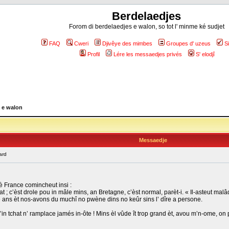
Berdelaedjes
Forom di berdelaedjes e walon, so tot l' minme ké sudjet
FAQ
Cweri
Djivêye des mimbes
Groupes d' uzeus
S
Profil
Lére les messaedjes privés
S' elodjî
 e walon
Messaedje
ard
 France comincheut insi :
tchat ; c’èst drole pou in mâle mins, an Bretagne, c’èst normal, parèt-i. « Il-asteut
tôze ans èt nos-avons du muchî no pwène dins no keûr sins l’ dîre a persone.
 qu’in tchat n’ ramplace jamés in-ôte ! Mins èl vûde ît trop grand èt, avou m’n-ome,