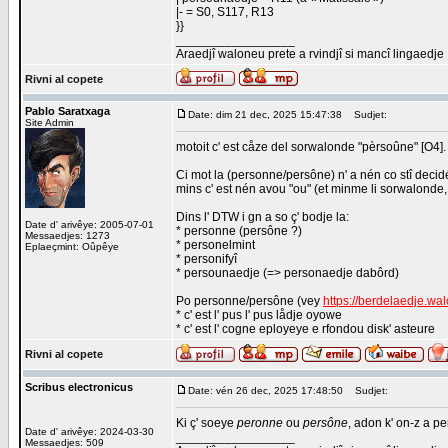
|- = S0, S117, R13
}}
_________________
Araedjî waloneu prete a rvindjî si mancî lingaedje
Rivni al copete
Pablo Saratxaga
Date: dim 21 dec, 2025 15:47:38
Sudjet:
Site Admin
motoit c' est cåze del sorwalonde "pèrsoûne" [O4].
Ci mot la (personne/persône) n' a nén co stî decid
mins c' est nén avou "ou" (et minme li sorwalonde, 
Dins l' DTW i gn a so ç' bodje la:
Date d' arivêye: 2005-07-01
* personne (persône ?)
Messaedjes: 1273
* personelmint
Eplaeçmint: Oûpêye
* personifyî
* persounaedje (=> personaedje dabôrd)
Po personne/persône (vey
https://berdelaedje.wa
* c' est l' pus l' pus lådje oyowe
* c' est l' cogne eployeye e rfondou disk' asteure
Rivni al copete
Scribus electronicus
Date: vén 26 dec, 2025 17:48:50
Sudjet:
Ki ç' soeye
peronne
ou
persône
, adon k' on-z a pe
Date d' arivêye: 2024-03-30
_________________
Messaedjes: 509