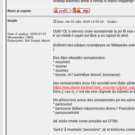
Araedjî waloneu prete a rvindjî si mancî lingaedje
Rivni al copete
lucyin
Date: mie 04 mås, 2026 12:05:19
Sudjet:
Oufti ! Dj' a siervou cisse sorwalonde la po fé ene
Date d' arivêye: 2005-07-07
k' on rmete li cayet sol tåve a on raploû ki vént.
Messaedjes: 3966
Eplaeçmint: Sidi Smayil, Marok
(bråmint des pådjes ricandjeyes so Wikipedia avént stî
)
Des ôtes sifwaitès sorwalondes:
* moumint
* souner
* soumey
* boune, et l' parintêye (bounî, bounasse)
(les sorwalondes avou OU acontèt ene lådje pårtey
https://alw.uliege.be/alw/?alw_volume=1&alw_p
Dins ç' cas ci, c' est eto ene clignete ås Gåmès et 
On pôreut insi aveur des sorwalondes po les epron
* persounel
* persoune (kékes ratourneures divins l' Francård)
* persounelmint
(dj' elzès rmete come possibe sol DTW)
Tant k' å nivelwès "persoûne", dj' el tchôcreu co
_________________