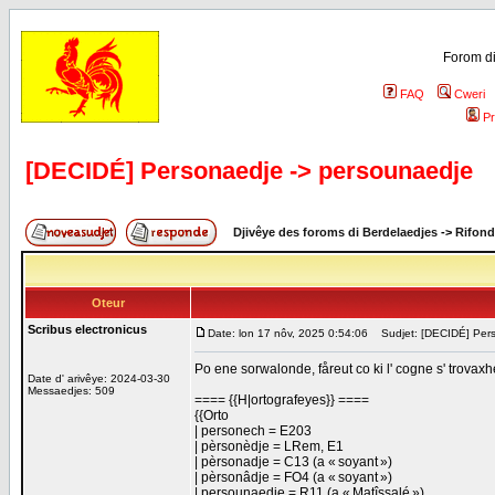
Forom di
FAQ
Cweri
Pr
[DECIDÉ] Personaedje -> persounaedje
Djivêye des foroms di Berdelaedjes
->
Rifond
Oteur
Scribus electronicus
Date: lon 17 nôv, 2025 0:54:06
Sudjet: [DECIDÉ] Pers
Po ene sorwalonde, fåreut co ki l' cogne s' trova
Date d' arivêye: 2024-03-30
Messaedjes: 509
==== {{H|ortografeyes}} ====
{{Orto
| personech = E203
| pèrsonèdje = LRem, E1
| pèrsonadje = C13 (a « soyant »)
| pèrsonâdje = FO4 (a « soyant »)
| persounaedje = R11 (a « Matîssalé »)