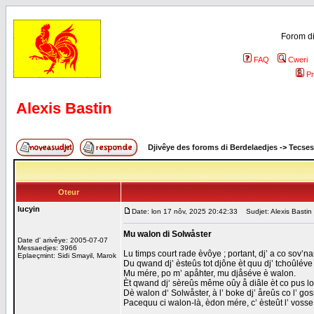
Forom di
FAQ
Cweri
Pr
Alexis Bastin
Djivêye des foroms di Berdelaedjes
->
Tecses
Oteur
lucyin
Date: lon 17 nôv, 2025 20:42:33
Sudjet: Alexis Bastin
Mu walon di Solwåster
Date d' arivêye: 2005-07-07
Messaedjes: 3966
Lu timps court rade èvôye ; portant, dj’ a co sov’n
Eplaeçmint: Sidi Smayil, Marok
Du qwand dj’ èsteûs tot djône èt quu dj’ tchoûléve
Mu mére, po m’ apåhter, mu djåséve è walon.
Èt qwand dj‘ sèreûs même oûy å diâle èt co pus lo
Dè walon d‘ Solwåster, à l’ boke dj’ åreûs co l’ gos
Pacequu ci walon-là, èdon mére, c’ èsteût l’ vosse