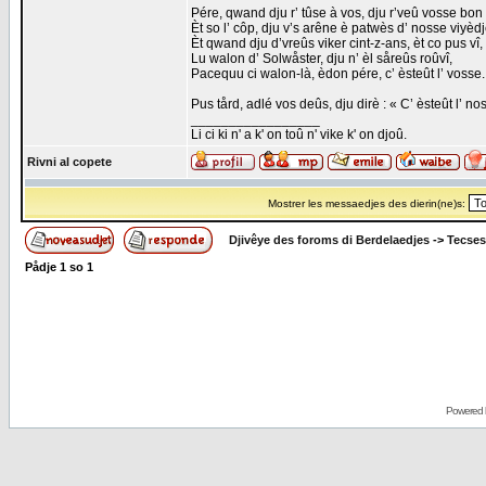
Pére, qwand dju r’ tûse à vos, dju r’veû vosse bon 
Èt so l’ côp, dju v’s arêne è patwès d’ nosse viyèdj
Èt qwand dju d’vreûs viker cint-z-ans, èt co pus vî,
Lu walon d’ Solwåster, dju n’ èl såreûs roûvî,
Pacequu ci walon-là, èdon pére, c’ èsteût l’ vosse.
Pus tård, adlé vos deûs, dju dirè : « C’ èsteût l’ no
_________________
Li ci ki n' a k' on toû n' vike k' on djoû.
Rivni al copete
Mostrer les messaedjes des dierin(ne)s:
Djivêye des foroms di Berdelaedjes
->
Tecses
Pådje
1
so
1
Powered