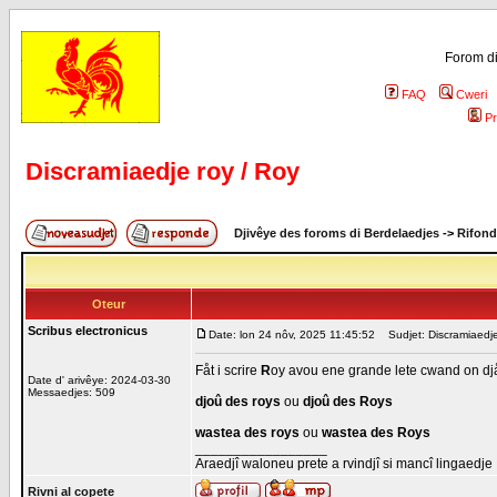
Forom di
FAQ
Cweri
Pr
Discramiaedje roy / Roy
Djivêye des foroms di Berdelaedjes
->
Rifond
Oteur
Scribus electronicus
Date: lon 24 nôv, 2025 11:45:52
Sudjet: Discramiaedje
Fåt i scrire
R
oy avou ene grande lete cwand on djåz
Date d' arivêye: 2024-03-30
Messaedjes: 509
djoû des roys
ou
djoû des Roys
wastea des roys
ou
wastea des Roys
_________________
Araedjî waloneu prete a rvindjî si mancî lingaedje
Rivni al copete