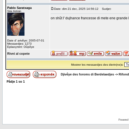
Pablo Saratxaga
Date: dim 21 dec, 2025 14:56:12
Sudjet:
Site Admin
on shût l' dujhance francesse di mete ene grande let
Date d' arivêye: 2005-07-01
Messaedjes: 1273
Eplaeçmint: Oûpêye
Rivni al copete
Mostrer les messaedjes des dierin(ne)s:
Djivêye des foroms di Berdelaedjes
->
Rifond
Pådje
1
so
1
Powered