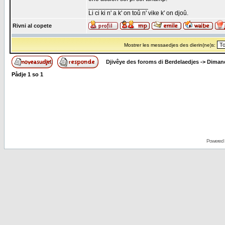
_________________
Li ci ki n' a k' on toû n' vike k' on djoû.
Rivni al copete
Mostrer les messaedjes des dierin(ne)s:
Djivêye des foroms di Berdelaedjes
->
Dimand
Pådje
1
so
1
Powered