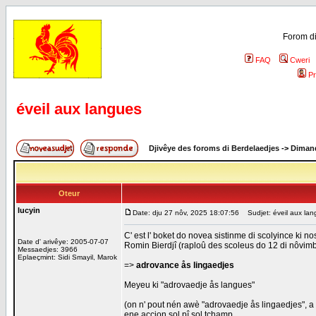
Forom di
FAQ
Cweri
Pr
éveil aux langues
Djivêye des foroms di Berdelaedjes
->
Dimand
Oteur
lucyin
Date: dju 27 nôv, 2025 18:07:56
Sudjet: éveil aux lan
C' est l' boket do novea sistinme di scolyince ki no
Date d' arivêye: 2005-07-07
Romin Bierdjî (raploû des scoleus do 12 di nôvim
Messaedjes: 3966
Eplaeçmint: Sidi Smayil, Marok
=>
adrovance ås lingaedjes
Meyeu ki "adrovaedje ås langues"
(on n' pout nén awè "adrovaedje ås lingaedjes", a 
ene accion sol pî sol tchamp.