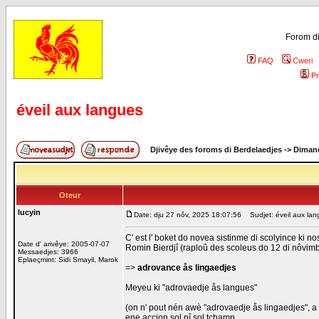
Forom di
FAQ
Cweri
Pr
éveil aux langues
Djivêye des foroms di Berdelaedjes
->
Dimand
Oteur
lucyin
Date: dju 27 nôv, 2025 18:07:56
Sudjet: éveil aux lan
C' est l' boket do novea sistinme di scolyince ki no
Date d' arivêye: 2005-07-07
Romin Bierdjî (raploû des scoleus do 12 di nôvim
Messaedjes: 3966
Eplaeçmint: Sidi Smayil, Marok
=>
adrovance ås lingaedjes
Meyeu ki "adrovaedje ås langues"
(on n' pout nén awè "adrovaedje ås lingaedjes", a 
ene accion sol pî sol tchamp.