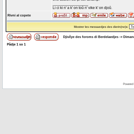
_________________
Li ci ki n' a k' on toû n' vike k' on djoû.
Rivni al copete
Mostrer les messaedjes des dierin(ne)s:
Djivêye des foroms di Berdelaedjes
->
Dimand
Pådje
1
so
1
Powered