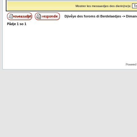
Mostrer les messaedjes des dierin(ne)s:
Djivêye des foroms di Berdelaedjes
->
Dimand
Pådje
1
so
1
Powered