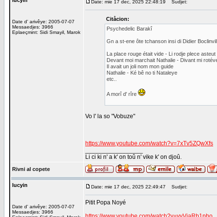
lucyin
Date: mie 17 dec, 2025 22:48:19
Sudjet:
Citåcion:
Date d' arivêye: 2005-07-07
Messaedjes: 3966
Psychedelic Barakî
Eplaeçmint: Sidi Smayil, Marok
Gn a st-ene ôte tchanson insi di Didier Boclinvill
La place rouge était vide - Li rodje plece asteu
Devant moi marchait Nathalie - Divant mi rotév
Il avait un joli nom mon guide
Nathalie - Ké bê no ti Nataleye
etc..
A morî d' rîre
Vo l' la so "Vobuze"
https://www.youtube.com/watch?v=7xTv5ZQwXfs
_________________
Li ci ki n' a k' on toû n' vike k' on djoû.
Rivni al copete
lucyin
Date: mie 17 dec, 2025 22:49:47
Sudjet:
Pitit Popa Noyé
Date d' arivêye: 2005-07-07
Messaedjes: 3966
https://www.youtube.com/watch?v=yyVjaRb1pho