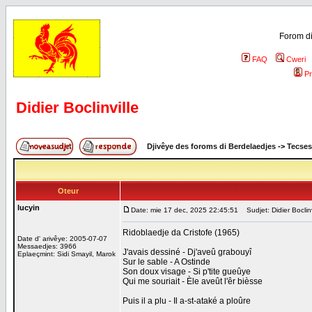
Forom di
FAQ
Cweri
Pr
Didier Boclinville
Djivêye des foroms di Berdelaedjes
->
Tecses
Oteur
lucyin
Date: mie 17 dec, 2025 22:45:51
Sudjet: Didier Boclinv
Ridoblaedje da Cristofe (1965)
Date d' arivêye: 2005-07-07
Messaedjes: 3966
J'avais dessiné - Dj'aveû grabouyî
Eplaeçmint: Sidi Smayil, Marok
Sur le sable - A Ostinde
Son doux visage - Si p'tite gueûye
Qui me souriait - Èle aveût l'êr bièsse
Puis il a plu - Il a-st-ataké a ploûre