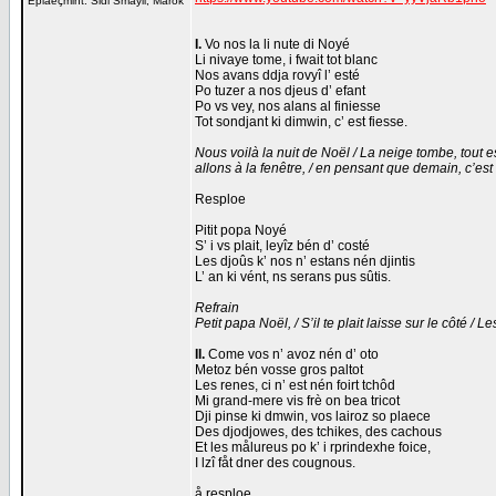
Eplaeçmint: Sidi Smayil, Marok
I.
Vo nos la li nute di Noyé
Li nivaye tome, i fwait tot blanc
Nos avans ddja rovyî l’ esté
Po tuzer a nos djeus d’ efant
Po vs vey, nos alans al finiesse
Tot sondjant ki dimwin, c’ est fiesse.
Nous voilà la nuit de Noël / La neige tombe, tout e
allons à la fenêtre, / en pensant que demain, c’est l
Resploe
Pitit popa Noyé
S’ i vs plait, leyîz bén d’ costé
Les djoûs k’ nos n’ estans nén djintis
L’ an ki vént, ns serans pus sûtis.
Refrain
Petit papa Noël, / S’il te plait laisse sur le côté 
II.
Come vos n’ avoz nén d’ oto
Metoz bén vosse gros paltot
Les renes, ci n’ est nén foirt tchôd
Mi grand-mere vis frè on bea tricot
Dji pinse ki dmwin, vos lairoz so plaece
Des djodjowes, des tchikes, des cachous
Et les målureus po k’ i rprindexhe foice,
I lzî fåt dner des cougnous.
å resploe