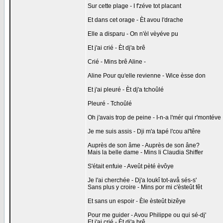
Sur cette plage - I f'zéve tot placant
Et dans cet orage - Èt avou l'drache
Elle a disparu - On n'èl vèyéve pu
Et j'ai crié - Èt dj'a brê
Crié - Mins brê Aline -
Aline Pour qu'elle revienne - Wice èsse don
Et j'ai pleuré - Èt dj'a tchoûlé
Pleuré - Tchoûlé
Oh j'avais trop de peine - I-n-a l'mér qui r'montéve
Je me suis assis - Dji m'a tapé l'cou al'têre
Auprès de son âme - Auprès de son âne?
Mais la belle dame - Mins li Claudia Shiffer
S'était enfuie - Aveût pèté èvôye
Je l'ai cherchée - Dj'a loukî tot-avå sés-s'
Sans plus y croire - Mins por mi c'èsteût fêt
Et sans un espoir - Èle èsteût bizêye
Pour me guider - Avou Philippe ou qui sé-dj'
Et j'ai crié - Èt dj'a brê