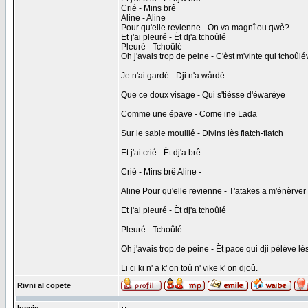
Crié - Mins brê
Aline - Aline
Pour qu'elle revienne - On va magnî ou qwè?
Et j'ai pleuré - Èt dj'a tchoûlé
Pleuré - Tchoûlé
Oh j'avais trop de peine - C'èst m'vinte qui tchoûlév
Je n'ai gardé - Dji n'a wårdé
Que ce doux visage - Qui s'tièsse d'èwarèye
Comme une épave - Come ine Lada
Sur le sable mouillé - Divins lès flatch-flatch
Et j'ai crié - Èt dj'a brê
Crié - Mins brê Aline -
Aline Pour qu'elle revienne - T'atakes a m'énèrver
Et j'ai pleuré - Èt dj'a tchoûlé
Pleuré - Tchoûlé
Oh j'avais trop de peine - Èt pace qui dji pèléve l
_________________
Li ci ki n' a k' on toû n' vike k' on djoû.
Rivni al copete