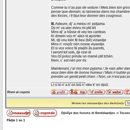
Comme tu n’as pas de voiture / Mets bien ton gros 
pense que demain, tu laisseras dans ma chambre / 
des forces, / Il faut leur donner des cougnous.
III.
Asteure, dj’ a metou m’ pidjama
Dji m’ va aler dvins mi ptit lét
Mins dj’ a håsse di vey les canteas
Ki dmwin vos m’ alez-st apoirter.
Mi, dji vou bén fé bea (bê) vizaedje
Mins n’ rovyîz nén nosse viyaedje.
Et si vos voloz fé plaijhi ås parints,
I seront tot sots, dji vzel di
Vos lzî poloz prinde on mamé ptit tchén.
Neni, c’ est nén por mi.
Maintenant, j’ai mis mon pyjama / Je vais aller dans 
veux bien être de bonne humeur / Mais n’oublie pas no
prendre un gentil petit chien. / Non, ce n’est pas p
_________________
Li ci ki n' a k' on toû n' vike k' on djoû.
Rivni al copete
Mostrer les messaedjes des dierin(ne)s:
Djivêye des foroms di Berdelaedjes
->
Tecses
Pådje
1
so
1