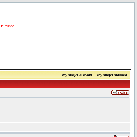
i fé mimbe
Vey sudjet di dvant
::
Vey sudjet shuvant