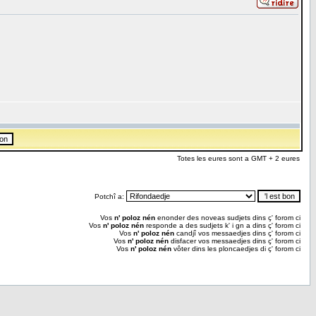
Totes les eures sont a GMT + 2 eures
Potchî a:
Vos
n' poloz nén
enonder des noveas sudjets dins ç' forom ci
Vos
n' poloz nén
responde a des sudjets k' i gn a dins ç' forom ci
Vos
n' poloz nén
candjî vos messaedjes dins ç' forom ci
Vos
n' poloz nén
disfacer vos messaedjes dins ç' forom ci
Vos
n' poloz nén
vôter dins les ploncaedjes di ç' forom ci