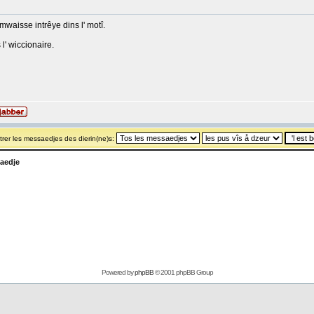
 mwaisse intrêye dins l' motî.
 l' wiccionaire.
rer les messaedjes des dierin(ne)s:
aedje
Powered by
phpBB
© 2001 phpBB Group