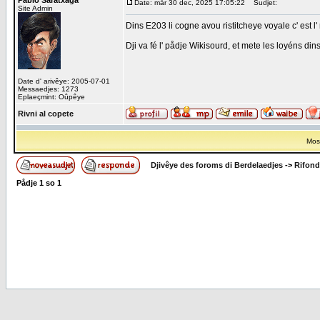
Pablo Saratxaga
Date: mår 30 dec, 2025 17:05:22
Sudjet:
Site Admin
Dins E203 li cogne avou ristitcheye voyale c' est l'
Dji va fé l' pådje Wikisourd, et mete les loyéns dins
Date d' arivêye: 2005-07-01
Messaedjes: 1273
Eplaeçmint: Oûpêye
Rivni al copete
Most
Djivêye des foroms di Berdelaedjes
->
Rifond
Pådje
1
so
1