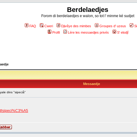
Berdelaedjes
Forom di berdelaedjes e walon, so tot l' minme ké sudjet
FAQ
Cweri
Djivêye des mimbes
Groupes d' uzeus
S
Profil
Lére les messaedjes privés
S' elodjî
aedje
Messaedje
yale dins "sipeciå"
yin#sipeci%C3%A5