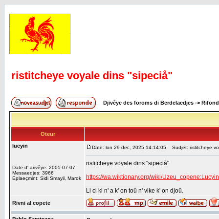
ristitcheye voyale dins "sipeciå"
Djivêye des foroms di Berdelaedjes
->
Rifond
Oteur
lucyin
Date: lon 29 dec, 2025 14:14:05
Sudjet: ristitcheye vo
ristitcheye voyale dins "sipeciå"
Date d' arivêye: 2005-07-07
Messaedjes: 3966
https://wa.wiktionary.org/wiki/Uzeu_copene:Luc
Eplaeçmint: Sidi Smayil, Marok
_________________
Li ci ki n' a k' on toû n' vike k' on djoû.
Rivni al copete