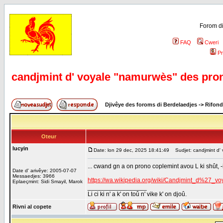
Forom di
FAQ
Cweri
Pr
candjmint d' voyale "namurwès" des pro
Djivêye des foroms di Berdelaedjes
->
Rifond
Oteur
lucyin
Date: lon 29 dec, 2025 18:41:49
Sudjet: candjmint d' 
... cwand gn a on prono coplemint avou L ki shût, -i
Date d' arivêye: 2005-07-07
Messaedjes: 3966
https://wa.wikipedia.org/wiki/Candjmint_d%27_v
Eplaeçmint: Sidi Smayil, Marok
_________________
Li ci ki n' a k' on toû n' vike k' on djoû.
Rivni al copete