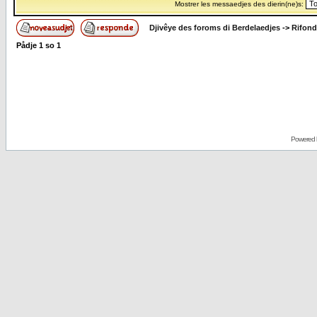
Mostrer les messaedjes des dierin(ne)s:
Djivêye des foroms di Berdelaedjes
->
Rifond
Pådje
1
so
1
Powered