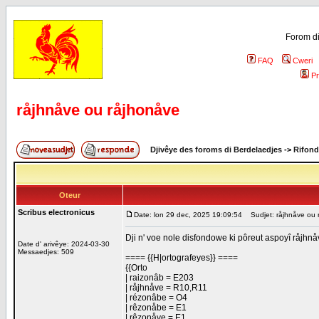
Forom di
FAQ
Cweri
Pr
råjhnåve ou råjhonåve
Djivêye des foroms di Berdelaedjes
->
Rifond
Oteur
Scribus electronicus
Date: lon 29 dec, 2025 19:09:54
Sudjet: råjhnåve ou 
Dji n' voe nole disfondowe ki pôreut aspoyî råjhnå
Date d' arivêye: 2024-03-30
Messaedjes: 509
==== {{H|ortografeyes}} ====
{{Orto
| raizonâb = E203
| råjhnåve = R10,R11
| rézonâbe = O4
| rêzonåbe = E1
| rêzonåve = E1