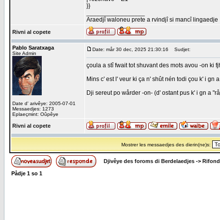
}}
_________________
Araedjî waloneu prete a rvindjî si mancî lingaedje
Rivni al copete
Pablo Saratxaga
Date: mår 30 dec, 2025 21:30:16
Sudjet:
Site Admin
çoula a stî fwait tot shuvant des mots avou -on ki fjh
Mins c' est l' veur ki ça n' shût nén todi çou k' i gn
Dji sereut po wårder -on- (d' ostant pus k' i gn a "r
Date d' arivêye: 2005-07-01
Messaedjes: 1273
Eplaeçmint: Oûpêye
Rivni al copete
Mostrer les messaedjes des dierin(ne)s:
Djivêye des foroms di Berdelaedjes
->
Rifond
Pådje
1
so
1