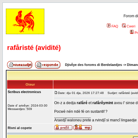
Forom di
FAQ
Cweri
Pr
rafåristé (avidité)
Djivêye des foroms di Berdelaedjes
->
Dimand
Oteur
Scribus electronicus
Date: dju 01 dja, 2026 17:27:48
Sudjet: rafåristé (avidi
On-z a dedja
rafåré
et
rafårêymint
avou l' sinse d
Date d' arivêye: 2024-03-30
Messaedjes: 509
Pocwè nén ndè fé on sustantif ?
_________________
Araedjî waloneu prete a rvindjî si mancî lingaedje
Rivni al copete