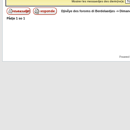
Mostrer les messaedjes des dierin(ne)s:
Djivêye des foroms di Berdelaedjes
->
Dimand
Pådje
1
so
1
Powered