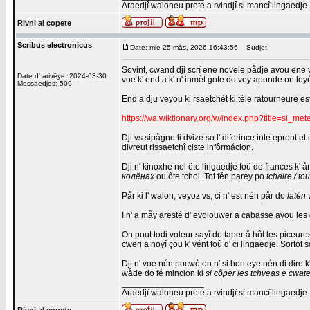
Araedjî waloneu prete a rvindjî si mancî lingaedje
Rivni al copete
Scribus electronicus
Date: mie 25 mås, 2026 16:43:56
Sudjet:
Sovint, cwand dji scrî ene novele pådje avou ene vie
Date d' arivêye: 2024-03-30
voe k' end a k' n' inmèt gote do vey aponde on loyé
Messaedjes: 509
End a dju veyou ki rsaetchèt ki téle ratourneure es
https://wa.wiktionary.org/w/index.php?title=si_m
Dji vs sipågne li dvize so l' diferince inte epront 
divreut rissaetchî ciste infôrmåcion.
Dji n' kinoxhe nol ôte lingaedje foû do francès k' 
колёнах
ou ôte tchoi. Tot fén parey po
tchaire / t
Pår ki l' walon, veyoz vs, ci n' est nén pår do
latén 
I n' a måy aresté d' evolouwer a cabasse avou les ôt
On pout todi voleur sayî do taper å hôt les piceur
cweri a noyî çou k' vént foû d' ci lingaedje. Sortot 
Dji n' voe nén pocwè on n' si honteye nén di dire k
wåde do fé mincion ki
si côper les tchveas e cwat
_________________
Araedjî waloneu prete a rvindjî si mancî lingaedje