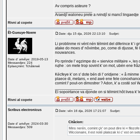
Av compris asteure ?
_________________
Araedjî waloneu prete a rvindjî si mancî lingaedje
Rivni al copete
Èl-Gueuye-Noere
Date: dju 15 dja, 2026 22:13:10
Sudjet:
Li problinme ni vént nén télmint del diferince k' i g
atake do moes d' nôvimbe, po, come di djusse, fé l' 
nouwances.
Date d' arivêye: 2019-05-13
Po rprinde l' egzimpe do « siervice militaire », les 
Messaedjes: 224
rujhe : on mete trop sovint k' on mot, ubén ene fråz
Eplaeçmint: Tchålerwè
Kécfeye k' on s' dote bén di l' oridjene : « å minme 
plaece di, metans, « end awè ene fele conoxhance ».
comint l' pout-on dimostrer ? Adon, k' a costé sol Wi
_________________
El sopoirtance va djonde on si télmint hôt livea k' 
Rivni al copete
Scribus electronicus
Date: vén 16 dja, 2026 17:21:07
Sudjet:
Citåcion:
Date d' arivêye: 2024-03-30
Messaedjes: 509
Mins nerén, comint çk' on pout dire ki « filozofe
Wiccionaire, il est noté platezak ki c' est on se