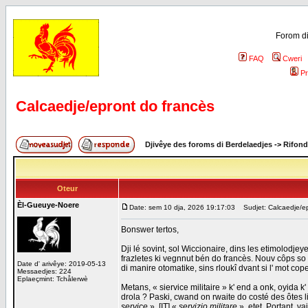
Forom di
FAQ
Cweri
Pr
Calcaedje/epront do francès
Djivêye des foroms di Berdelaedjes
->
Rifond
Oteur
Èl-Gueuye-Noere
Date: sem 10 dja, 2026 19:17:03
Sudjet: Calcaedje/ep
Bonswer tertos,
Dji lé sovint, sol Wiccionaire, dins les etimolodje
frazletes ki vegnnut bén do francès. Nouv côps so d
Date d' arivêye: 2019-05-13
di manire otomatike, sins rloukî dvant si l' mot co
Messaedjes: 224
Eplaeçmint: Tchålerwè
Metans, « siervice militaire » k' end a onk, oyida k'
drola ? Paski, cwand on rwaite do costé des ôtes l
service
», [IT] «
servizio militare
», etet. Portant, v