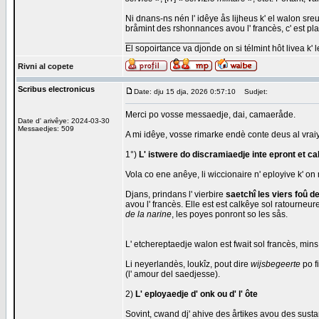
Ni dnans-ns nén l' idêye ås lijheus k' el walon sreu
bråmint des rshonnances avou l' francès, c' est pla
_________________
El sopoirtance va djonde on si télmint hôt livea k' 
Rivni al copete
Scribus electronicus
Date: dju 15 dja, 2026 0:57:10
Sudjet:
Merci po vosse messaedje, dai, camaeråde.
Date d' arivêye: 2024-03-30
Messaedjes: 509
A mi idêye, vosse rimarke endè conte deus al vraiy
1°)
L' istwere do discramiaedje inte epront et ca
Vola co ene anêye, li wiccionaire n' eployive k' o
Djans, prindans l' vierbire
saetchî les viers foû d
avou l' francès. Elle est est calkêye sol ratourneur
de la narine
, les poyes ponront so les sås.
L' etchereptaedje walon est fwait sol francès, mins
Li neyerlandès, loukîz, pout dire
wijsbegeerte
po f
(l' amour del saedjesse).
2)
L' eployaedje d' onk ou d' l' ôte
Sovint, cwand dj' ahive des årtikes avou des sustan