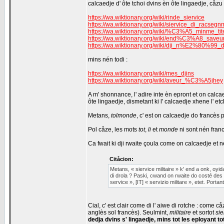
calcaedje d' ôte tchoi dvins èn ôte lingaedje, cåzu 
https://wa.wiktionary.org/wiki/rinde_siervice
https://wa.wiktionary.org/wiki/siervice_di_racsegn
https://wa.wiktionary.org/wiki/%C3%A5_minme_tit
https://wa.wiktionary.org/wiki/end%C3%A8_sa
https://wa.wiktionary.org/wiki/dji_n%E2%8
mins nén todi :
https://wa.wiktionary.org/wiki/mes_djins
https://wa.wiktionary.org/wiki/aveur_%C3%A5jhey
A m' shonnance, l' adire inte èn epront et on calcae
ôte lingaedje, dismetant ki l' calcaedje xhene l' et
Metans,
tolmonde
, c' est on calcaedje do francès 
Pol cåze, les mots
tot
,
li
et
monde
ni sont nén fran
Ca fwait ki dji rwaite çoula come on calcaedje et 
Citåcion:
Metans, « siervice militaire » k' end a onk, oyid
di drola ? Paski, cwand on rwaite do costé des ô
service », [IT] « servizio militare », etet. Porta
Cial, c' est clair come di l' aiwe di rotche : come 
anglès sol francès). Seulmint,
militaire
et sortot
sie
dedja dvins s' lingaedje, mins tot les eployant to