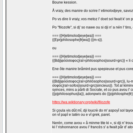
Boune kession.
Å vraiy, des manire do scrire l' etimolodjeye, savoz
Po vs dire li vraiy, vos metoz l' doet sol fwait k' on
Po "filozofe", si dj' so nawe ou si dji n' a nén l' tins,
=== {{H|etimolodjeye|wa}} ===
{{Epr|philosophe|fr|wa}} {{m-s}}.
ou
=== {{H|etimolodjeye|wa}} ===
{{Bdj|φιλόσοφος|ral=philosophos|sourd=grc}} « li
Ene ôte manire bråmint pus spepieuse et pus coreke 
=== {{H|etimolodjeye|wa}} ===
{{Bdj|φιλόσοφος|ral=philósophos|sourd=grc}}, lu-m
σοφός|ral=sofos|sourd=grc|sincieus}}. Tot al kimince
syinces, mins a pårti di Socrate, et co pus avou l' cr
{{p|philosophus|la}}, adonpwis do {{p|philosphe|fr}
https://wa.wiktionary.org/wiki/filozofe
Si çoula vis dût mî, dji loucrè do m' aspoyî sol tayo
on vî papî e latén ou e vî grek, paret.
Nerén, come avou « å minme tite ki », si dji n' tr
ki l' rishonnance avou l' francès s' a fwait pår d' a
_________________