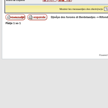
Rivni al copete
Mostrer les messaedjes des dierin(ne)s:
Djivêye des foroms di Berdelaedjes
->
Rifond
Pådje
1
so
1
Powered