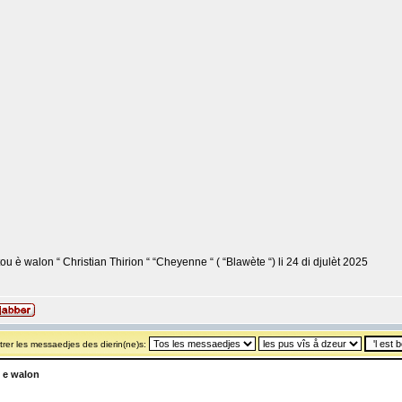
u è walon “ Christian Thirion “ “Cheyenne “ ( “Blawète “) li 24 di djulèt 2025
rer les messaedjes des dierin(ne)s:
 e walon