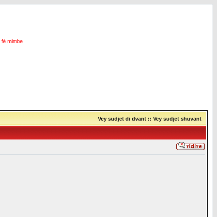
i fé mimbe
Vey sudjet di dvant
::
Vey sudjet shuvant