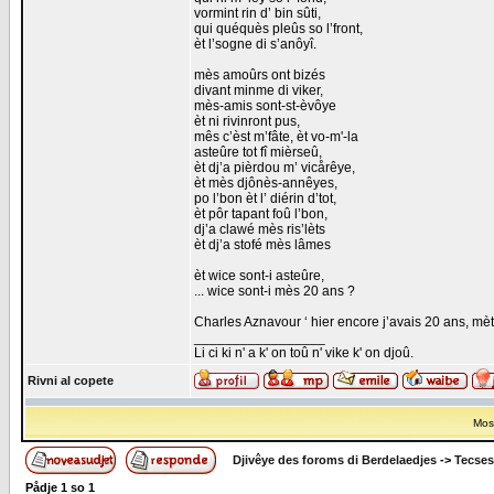
vormint rin d’ bin sûti,
qui quéquès pleûs so l’front,
èt l’sogne di s’anôyî.
mès amoûrs ont bizés
divant minme di viker,
mès-amis sont-st-èvôye
èt ni rivinront pus,
mês c’èst m’fâte, èt vo-m'-la
asteûre tot fî mièrseû,
èt dj’a pièrdou m’ vicårêye,
èt mès djônès-annêyes,
po l’bon èt l’ diérin d’tot,
èt pôr tapant foû l’bon,
dj’a clawé mès ris’lèts
èt dj’a stofé mès lâmes
èt wice sont-i asteûre,
... wice sont-i mès 20 ans ?
Charles Aznavour ‘ hier encore j’avais 20 ans, mèto
_________________
Li ci ki n' a k' on toû n' vike k' on djoû.
Rivni al copete
Most
Djivêye des foroms di Berdelaedjes
->
Tecses
Pådje
1
so
1