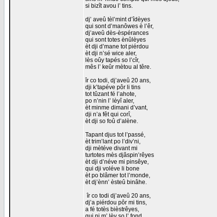
si bizît avou l’ tins.
dj’ aveû tèl’mint d’îdèyes
qui sont d’manôwes è l’êr,
dj’aveû dès-èspérances
qui sont totes ènûlèyes
èt dji d’mane tot piérdou
èt dji n’sé wice aler,
lès oûy tapés so l’cîr,
mês l’ keûr mètou al têre.
îr co todi, dj’aveû 20 ans,
dji k’tapéve pôr li tins
tot tûzant fé l’ahote,
po n’nin l’ lèyî aler,
èt minme dimani d’vant,
dji n’a fêt qui corî,
èt dji so foû d’alène.
Tapant djus tot l’passé,
èt trim’lant po l’div’ni,
dji mètéve divant mi
turtotes mès djâspin’rêyes
èt dji d’néve mi pinsêye,
qui dji voléve li bone
èt po blâmer tot l’monde,
èt dj’ènn’ èsteû binâhe.
îr co todi dj’aveû 20 ans,
dj’a piérdou pôr mi tins,
a fé totès bièstrêyes,
qui ni m’ lèy so l’ fond,