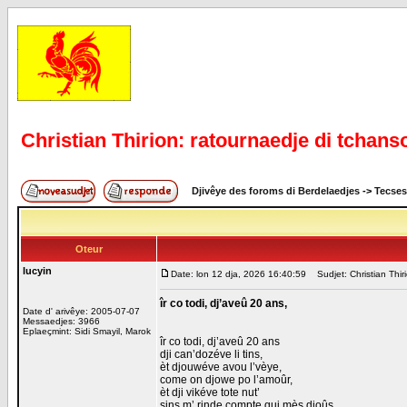
Christian Thirion: ratournaedje di tchans
Djivêye des foroms di Berdelaedjes
->
Tecses
Oteur
lucyin
Date: lon 12 dja, 2026 16:40:59
Sudjet: Christian Thir
îr co todi, dj’aveû 20 ans,
Date d' arivêye: 2005-07-07
Messaedjes: 3966
Eplaeçmint: Sidi Smayil, Marok
îr co todi, dj’aveû 20 ans
dji can’dozéve li tins,
èt djouwéve avou l’vèye,
come on djowe po l’amoûr,
èt dji vikéve tote nut’
sins m’ rinde compte qui mès djoûs,