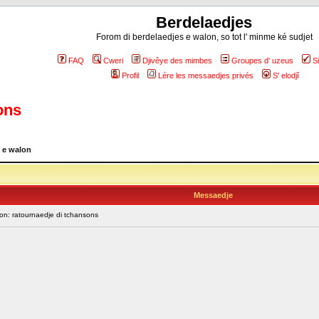
Berdelaedjes
Forom di berdelaedjes e walon, so tot l' minme ké sudjet
FAQ
Cweri
Djivêye des mimbes
Groupes d' uzeus
S
Profil
Lére les messaedjes privés
S' elodjî
ons
 e walon
Messaedje
ion: ratournaedje di tchansons