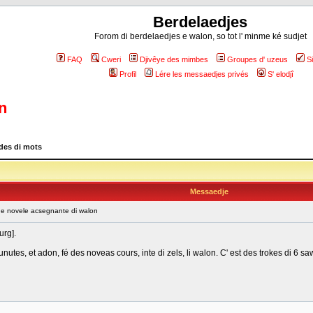
Berdelaedjes
Forom di berdelaedjes e walon, so tot l' minme ké sudjet
FAQ
Cweri
Djivêye des mimbes
Groupes d' uzeus
S
Profil
Lére les messaedjes privés
S' elodjî
n
es di mots
Messaedje
e novele acsegnante di walon
urg].
unutes, et adon, fé des noveas cours, inte di zels, li walon. C' est des trokes di 6 