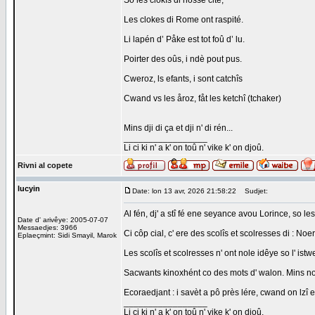
So les clokîs di nosse cité,
Les clokes di Rome ont raspité.
Li lapén d’ Påke est tot foû d’ lu.
Poirter des oûs, i ndè pout pus.
Cweroz, ls efants, i sont catchîs
Cwand vs les åroz, fåt les ketchî (tchaker)
Mins dji di ça et dji n' di rén...
_________________
Li ci ki n' a k' on toû n' vike k' on djoû.
Rivni al copete
lucyin
Date: lon 13 avr, 2026 21:58:22
Sudjet:
Al fén, dj' a stî fé ene seyance avou Lorince, so le
Date d' arivêye: 2005-07-07
Messaedjes: 3966
Ci côp cial, c' ere des scolîs et scolresses di : No
Eplaeçmint: Sidi Smayil, Marok
Les scolîs et scolresses n' ont nole idêye so l' is
Sacwants kinoxhént co des mots d' walon. Mins nouk
Ecoraedjant : i savèt a pô près lére, cwand on lzî 
_________________
Li ci ki n' a k' on toû n' vike k' on djoû.