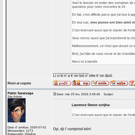
Voici le dossier en entier des semaines de w
questions pour notre rencontre le 24.
En fait, c'est difficile parce que j'ai tout à a
En tout cas,
mes jeunes ont bien aimé et 
C'est énervant aussi que le clavier de l'or
Vous verrez aussi que j'ai transformé la cha
Malheureusement, ce n'est que durant ce de
Bref, j'ai hâte de vous revoir et de m'amélior
Merci et à bientôt.
_________________
Li ci ki n' a k' on toû n' vike k' on djoû.
Rivni al copete
Pablo Saratxaga
Date: mie 25 fev, 2026 2:49:46
Sudjet:
Site Admin
Laurence Simon scrijha:
C'est énervant aussi que le clavier de l'or
Date d' arivêye: 2005-07-01
Oyi, dji l' comprind bén!
Messaedjes: 1273
Eplaeçmint: Oûpêye