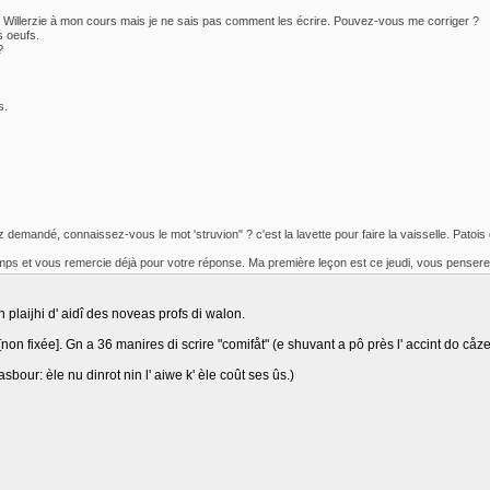
 Willerzie à mon cours mais je ne sais pas comment les écrire. Pouvez-vous me corriger ?
s oeufs.
?
s.
 demandé, connaissez-vous le mot 'struvion" ? c'est la lavette pour faire la vaisselle. Patois
mps et vous remercie déjà pour votre réponse. Ma première leçon est ce jeudi, vous pensere
 plaijhi d' aidî des noveas profs di walon.
non fixée]. Gn a 36 manires di scrire "comifåt" (e shuvant a pô près l' accint do cåzeu)
asbour: èle nu dinrot nin l' aiwe k' èle coût ses ûs.)