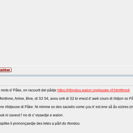
s mots d' Påke, on racourti del pådje
https://rifondou.walon.org/pauke-rif.html#moti
erfontinne, Anloe, Bive, di S3 S4, avou onk di S2 ki vneut d' awè cours di rlidjon so P
twere rilidjeuse di Påke. Ni minme so des sacwès come çou k' est ene så ås oizires (m
 ni saveut l' no di s' viyaedje e walon.
esplike li prononçaedje des letes a pårt do rfondou.