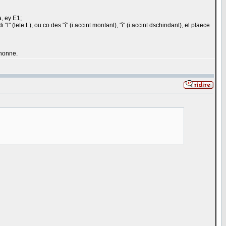
a, ey E1;
l" (lete L), ou co des "í" (i accint montant), "ì" (i accint dschindant), el plaece
shonne.