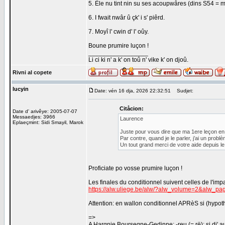
5. Èle nu tint nin su ses acoupwâres (dins S54 = mo
6. I fwait nwâr û çk' i s' piêrd.
7. Moyî l' cwin d' l' oûy.
Boune prumire luçon !
_________________
Li ci ki n' a k' on toû n' vike k' on djoû.
Rivni al copete
lucyin
Date: vén 16 dja, 2026 22:32:51
Sudjet:
Citåcion:
Date d' arivêye: 2005-07-07
Messaedjes: 3966
Laurence
Eplaeçmint: Sidi Smayil, Marok
Juste pour vous dire que ma 1ere leçon en wa
Par contre, quand je le parler, j’ai un prob
Un tout grand merci de votre aide depuis l
Proficiate po vosse prumire luçon !
Les finales du conditionnel suivent celles de l'imp
https://alw.uliege.be/alw/?alw_volume=2&alw_p
Attention: en wallon conditionnel APRèS si (hypot
=>
A Hargnie Boursegne-Gedinne: -reu (= rë): si dj' a