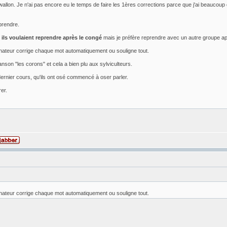
allon. Je n'ai pas encore eu le temps de faire les 1ères corrections parce que j'ai beaucoup de t
pprendre.
ils voulaient reprendre après le congé
mais je préfère reprendre avec un autre groupe apr
dinateur corrige chaque mot automatiquement ou souligne tout.
nson "les corons" et cela a bien plu aux sylviculteurs.
rnier cours, qu'ils ont osé commencé à oser parler.
er.
dinateur corrige chaque mot automatiquement ou souligne tout.