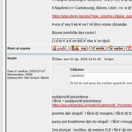
A Nayômé (=> Carlsbourg), Bièvre, Libin: -ro: si dj'
https://alw.uliege.be/alw/?alw_volume=2&alw_p
A vos d' vey li ké ki va l' mî dins vosse cåzaedje.
Boune porshûte des cours !
_________________
Li ci ki n' a k' on toû n' vike k' on djoû.
Rivni al copete
lucyin
Date: sem 31 dja, 2026 14:41:48
Sudjet:
Citåcion:
Date d' arivêye: 2005-07-07
Messaedjes: 3966
Laurence
Eplaeçmint: Sidi Smayil, Marok
Et j'ai du mal avec les verbes quand ils so
suddjonctif prezintrece :
i fåt ki + suddjonctif prezintrece:
https://wa.wikipedia.org/wiki/Suddjonctif_Prezintr
prumire djin singulî : i fåt ki dj' mougne, i fåt ki dj' tc
parey pol troejhinme djin du singulî : i fåt k' i mougn
1ire pluriyal : nozôtes, dji metans DJI: i fåt k' dji m