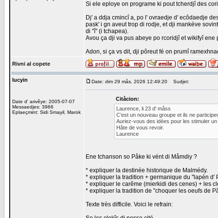
Si ele eploye on programe ki pout tcherdjî des cor
Dj' a ddja cmincî a, po l' ovraedje d' ecôdaedje de
pask' i gn aveut trop di rodje, et dji mankéve sovint
di "î" (i tchapea).
Avou ça dji va pus abeye po rcoridjî et wikifyî ene 
Adon, si ça vs dit, dji pôreut fé on prumî ramexhn
Rivni al copete
lucyin
Date: dim 29 mås, 2026 12:49:20
Sudjet:
Citåcion:
Date d' arivêye: 2005-07-07
Messaedjes: 3966
Laurence, li 23 d' måss
Eplaeçmint: Sidi Smayil, Marok
C’est un nouveau groupe et ils ne participent 
Auriez-vous des idées pour les stimuler un
Hâte de vous revoir.
Laurence
Ene tchanson so Påke ki vént di Måmdiy ?
* expliquer la destinée historique de Malmédy.
* expliquer la tradition + germanique du "lapén d'
* expliquer le carême (mierkidi des cenes) + les c
* expliquer la tradition de "choquer les oeufs de 
Texte très difficile. Voici le refrain: