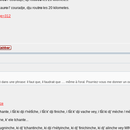
 au
ro
l' couradje, dju rout
ro
les 20 kilometes.
age=312
nt dans une phrase: il faut que, il faudrait que .... même à l'oral. Pourriez-vous me donner 
ece
hante, i fåt ki dji r'nètîche, i fåt k' dji finiche, i fåt k' dji vache vey, i fåt ki dj' mèche /
e, k' ele tchante...
ougninche, ki dj' tchantinche, ki dji r'nètyinche, ki dj' finichinche, ki dj' alinche vey M