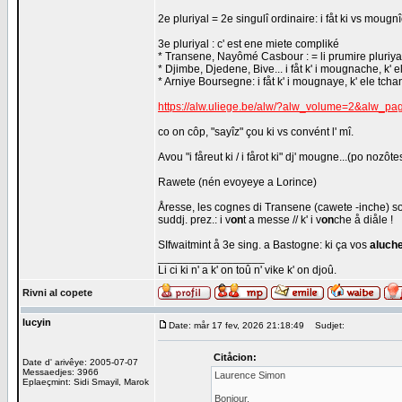
2e pluriyal = 2e singulî ordinaire: i fåt ki vs mougnî
3e pluriyal : c' est ene miete compliké
* Transene, Nayômé Casbour : = li prumire pluriyal. 
* Djimbe, Djedene, Bive... i fåt k' i mougnache, k' el
* Arniye Boursegne: i fåt k' i mougnaye, k' ele tchant
https://alw.uliege.be/alw/?alw_volume=2&alw_p
co on côp, "sayîz" çou ki vs convént l' mî.
Avou "i fåreut ki / i fårot ki" dj' mougne...(po nozôte
Rawete (nén evoyeye a Lorince)
Åresse, les cognes di Transene (cawete -inche) so
suddj. prez.: i v
on
t a messe // k' i v
on
che å diåle !
SIfwaitmint å 3e sing. a Bastogne: ki ça vos
aluch
_________________
Li ci ki n' a k' on toû n' vike k' on djoû.
Rivni al copete
lucyin
Date: mår 17 fev, 2026 21:18:49
Sudjet:
Citåcion:
Date d' arivêye: 2005-07-07
Messaedjes: 3966
Laurence Simon
Eplaeçmint: Sidi Smayil, Marok
Bonjour,