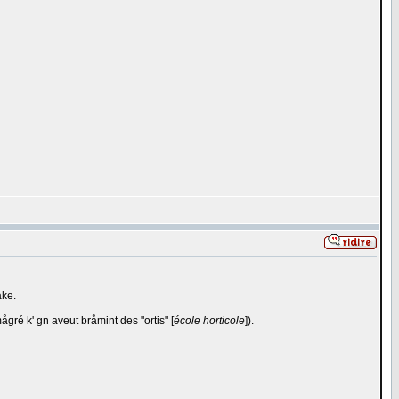
åke.
ågré k' gn aveut bråmint des "ortis" [
école horticole
]).