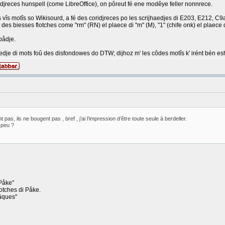
idjreces hunspell (come LibreOffice), on pôreut fé ene modêye feller nonnrece.
s vîs motîs so Wikisourd, a fé des coridjreces po les scrijhaedjes di E203, E212, C9
 des biesses flotches come "rm" (RN) el plaece di "m" (M), "1" (chife onk) el plaece di "
pådje.
aedje di mots foû des disfondowes do DTW; dijhoz m' les côdes motîs k' irént bén e
pas, ils ne bougent pas , bref , j’ai l’impression d’être toute seule à berdeller.
 peu ?
 Påke"
lotches di Påke.
Pâques"