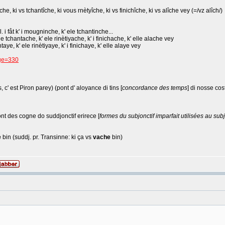
che, ki vs tchantîche, ki vous rnètyîche, ki vs finichîche, ki vs alîche vey (=/vz alîch/)
i fåt k' i mougninche, k' ele tchantinche...
e tchantache, k' ele rinètiyache, k' i finichache, k' elle alache vey
aye, k' ele rinètiyaye, k' i finichaye, k' elle alaye vey
age=330
s, c' est Piron parey) (pont d' aloyance di tins [
concordance des temps
] di nosse co
nt des cogne do suddjonctif erirece [
formes du subjonctif imparfait utilisées au sub
e
bin (suddj. pr. Transinne: ki ça vs
vache
bin)