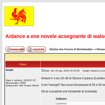
Aidance a ene novele acsegnante di walo
Djivêye des foroms di Berdelaedjes
->
Dimand
Oteur
lucyin
Date: vén 16 dja, 2026 22:23:40
Sudjet: Aidance a en
Kimere k' a les S5-S6 di Såcere-Casbour [Carlsbo
Date d' arivêye: 2005-07-07
Messaedjes: 3966
Il ont "rwangnî" des eures tot passant di 50 a 45 m
Eplaeçmint: Sidi Smayil, Marok
Dji lyi a propôzé ene tcherpinte di scolaedje.
Citåcion:
Laurence