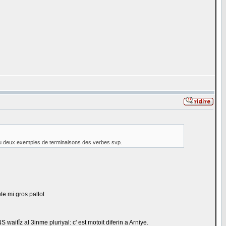
un ou deux exemples de terminaisons des verbes svp.
 mète mi gros paltot
INS waitîz al 3inme pluriyal: c' est motoit diferin a Arniye.