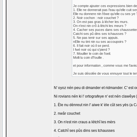
Je compte ajouter ces expressions bien de
1. Elle ne donnerait pas l'eau qu'elle cuit se
Elle nu donnere nin l'éwe qu'elle cu ses ye 
2. Noir cochon : noir couchet ?
3. On est pas gras à lécher les murs.
On n'est nin crô à lètchi les meurs ?
4. Cacher ses puces dans ses chaussette
Catchi ses pû dins ses tchausses ?
5. Ne pas tenir sur ses appuis.
nElle nu tint nin su ses accoupoirs ?
6. Il fait noir où il se perd.
I fwé noir où qui s'pierd ?
7. Mouiller le coin de l'oeil.
Molli lu coin d'l'ouille .
et pour information , comme vous me l'aviez
Je suis désolée de vous ennuyer tout le te
N' oyoz nén peu di dmander et ridmander. C' est on
Ni rovians nén ki l' ortografeye n' est nén clawêye [
1. Èle nu dènreut nin l' aiwe k' èle cût ses yës (a C
2. nwâr couchet
3. On n'est nin craus a lètchî les mèrs
4. Catchî ses pûs dins ses tchausses