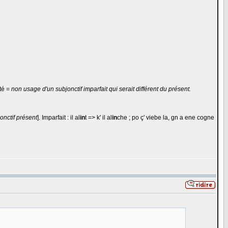
sté =
non usage d'un subjonctif imparfait qui serait différent du présent.
jonctif présent
]. Imparfait : il al
in
t => k' il al
in
che ; po ç' viebe la, gn a ene cogne