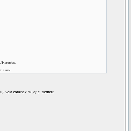
 d'Hargnies.
z à moi.
. Vola comint k' mi, dj' el sicrireu: