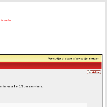
i fé mimbe
Vey sudjet di dvant
::
Vey sudjet shuvant
sawminnes a 1 e. 1/2 par samwinne.