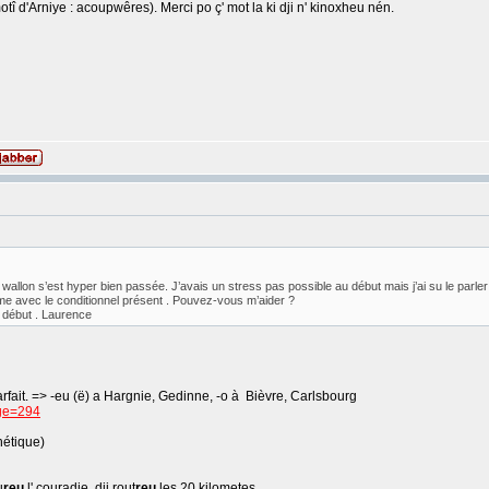
tî d'Arniye : acoupwêres). Merci po ç' mot la ki dji n' kinoxheu nén.
llon s’est hyper bien passée. J’avais un stress pas possible au début mais j’ai su le parler d
lème avec le conditionnel présent . Pouvez-vous m’aider ?
e début . Laurence
arfait. => -eu (ë) a Hargnie, Gedinne, -o à Bièvre, Carlsbourg
age=294
hétique)
u
reu
l' couradje, dji rout
reu
les 20 kilometes.