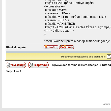
| kriçôtt = E203 (pår a l' intrêye kriçôtt)
<!-- cressôte -->
| cressaute = JVri
| crèssaute = JDess
| crèssôde = E1 (a l' intrêye "rodje" ossu), LBuk
| cressontt = E177a
| crèssôte = AXhi, ThCh
| krèçôtt = E203 (divins les ôtes fråzes d' egzimpe)
<!-- - = JMign, LLag -->
}}
_________________
Araedjî waloneu prete a rvindjî si mancî lingaedje
Rivni al copete
Mostrer les messaedjes des dierin(ne)s:
Djivêye des foroms di Berdelaedjes
->
Rifond
Pådje
1
so
1
Powered