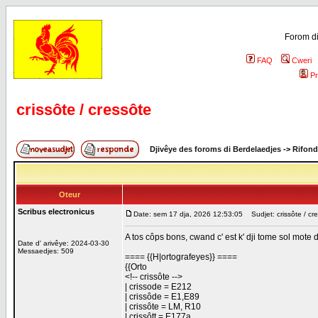
Forom di
FAQ
Cweri
Pr
crissôte / cressôte
Djivêye des foroms di Berdelaedjes
->
Rifond
Oteur
Scribus electronicus
Date: sem 17 dja, 2026 12:53:05
Sudjet: crissôte / cr
A tos côps bons, cwand c' est k' dji tome sol mote dv
Date d' arivêye: 2024-03-30
Messaedjes: 509
==== {{H|ortografeyes}} ====
{{Orto
<!-- crissôte -->
| crissode = E212
| crissôde = E1,E89
| crissôte = LM, R10
| crissôtt = E177a