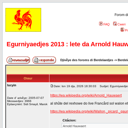
Forom di
FAQ
Cweri
Pr
Egurniyaedjes 2013 : lete da Arnold Hauwa
Djivêye des foroms di Berdelaedjes
->
Berdel
Oteur
lucyin
Date: lon 19 dja, 2026 18:30:03
Sudjet: Egurniyaedjes 
https://wa.wikipedia.org/wiki/Arnold_Hauwaert
Date d' arivêye: 2005-07-07
Messaedjes: 3966
al shûte del rexhowe do live Francård sol walon et 
Eplaeçmint: Sidi Smayil, Marok
https://wa.wikipedia.org/wiki/Wallon,_picard,_
Citåcion:
Arnold Hauwaert