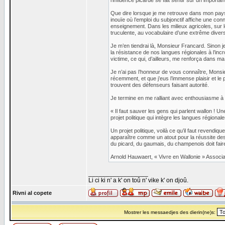
l’influence picarde se fait sentir sur un importan
Que dire lorsque je me retrouve dans mon pay
inouïe où l’emploi du subjonctif affiche une co
enseignement. Dans les milieux agricoles, sur 
truculente, au vocabulaire d’une extrême divers
Je m’en tiendrai là, Monsieur Francard. Sinon j
la résistance de nos langues régionales à l’incr
victime, ce qui, d’ailleurs, me renforça dans ma
Je n’ai pas l’honneur de vous connaître, Monsie
récemment, et que j’eus l’immense plaisir et le
trouvent des défenseurs faisant autorité.
Je termine en me ralliant avec enthousiasme à v
« Il faut sauver les gens qui parlent wallon ! Un
projet politique qui intègre les langues régional
Un projet politique, voilà ce qu’il faut revendi
apparaître comme un atout pour la réussite de
du picard, du gaumais, du champenois doit faire
Arnold Hauwaert, « Vivre en Wallonie » Associa
_________________
Li ci ki n' a k' on toû n' vike k' on djoû.
Rivni al copete
Mostrer les messaedjes des dierin(ne)s: