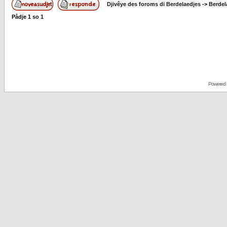
Djivêye des foroms di Berdelaedjes
->
Berdel
Pådje
1
so
1
Powered