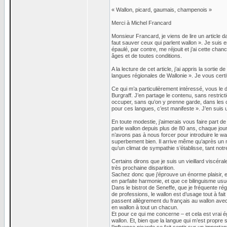
« Wallon, picard, gaumais, champenois »
Merci à Michel Francard
Monsieur Francard, je viens de lire un article d
faut sauver ceux qui parlent wallon ». Je suis e
épaulé, par contre, me réjouit et j’ai cette c
âges et de toutes conditions.
A la lecture de cet article, j’ai appris la sorti
langues régionales de Wallonie ». Je vous certifie
Ce qui m’a particulièrement intéressé, vous le
Burgraff. J’en partage le contenu, sans restri
occuper, sans qu’on y prenne garde, dans les c
pour ces langues, c’est manifeste ». J’en suis u
En toute modestie, j’aimerais vous faire part d
parle wallon depuis plus de 80 ans, chaque jo
n’avons pas à nous forcer pour introduire le wal
superbement bien. Il arrive même qu’après un m
qu’un climat de sympathie s’établisse, tant not
Certains dirons que je suis un vieillard viscéra
très prochaine disparition.
Sachez donc que j’éprouve un énorme plaisir, e
en parfaite harmonie, et que ce bilinguisme us
Dans le bistrot de Seneffe, que je fréquente ré
de professions, le wallon est d’usage tout à fait
passent allègrement du français au wallon avec
en wallon à tout un chacun.
Et pour ce qui me concerne – et cela est vrai
wallon. Et, bien que la langue qui m’est propre