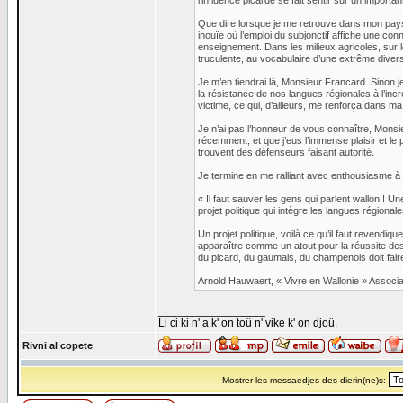
l’influence picarde se fait sentir sur un importan
Que dire lorsque je me retrouve dans mon pay
inouïe où l’emploi du subjonctif affiche une co
enseignement. Dans les milieux agricoles, sur 
truculente, au vocabulaire d’une extrême divers
Je m’en tiendrai là, Monsieur Francard. Sinon j
la résistance de nos langues régionales à l’incr
victime, ce qui, d’ailleurs, me renforça dans ma
Je n’ai pas l’honneur de vous connaître, Monsie
récemment, et que j’eus l’immense plaisir et le
trouvent des défenseurs faisant autorité.
Je termine en me ralliant avec enthousiasme à v
« Il faut sauver les gens qui parlent wallon ! Un
projet politique qui intègre les langues régional
Un projet politique, voilà ce qu’il faut revendi
apparaître comme un atout pour la réussite de
du picard, du gaumais, du champenois doit faire
Arnold Hauwaert, « Vivre en Wallonie » Associa
_________________
Li ci ki n' a k' on toû n' vike k' on djoû.
Rivni al copete
Mostrer les messaedjes des dierin(ne)s: