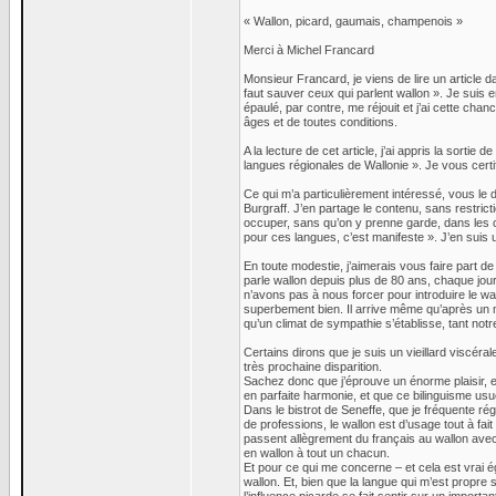
« Wallon, picard, gaumais, champenois »
Merci à Michel Francard
Monsieur Francard, je viens de lire un article d
faut sauver ceux qui parlent wallon ». Je suis e
épaulé, par contre, me réjouit et j’ai cette c
âges et de toutes conditions.
A la lecture de cet article, j’ai appris la sorti
langues régionales de Wallonie ». Je vous certifie
Ce qui m’a particulièrement intéressé, vous le
Burgraff. J’en partage le contenu, sans restri
occuper, sans qu’on y prenne garde, dans les c
pour ces langues, c’est manifeste ». J’en suis u
En toute modestie, j’aimerais vous faire part d
parle wallon depuis plus de 80 ans, chaque jo
n’avons pas à nous forcer pour introduire le wal
superbement bien. Il arrive même qu’après un m
qu’un climat de sympathie s’établisse, tant not
Certains dirons que je suis un vieillard viscéra
très prochaine disparition.
Sachez donc que j’éprouve un énorme plaisir, e
en parfaite harmonie, et que ce bilinguisme us
Dans le bistrot de Seneffe, que je fréquente ré
de professions, le wallon est d’usage tout à fait
passent allègrement du français au wallon avec
en wallon à tout un chacun.
Et pour ce qui me concerne – et cela est vrai
wallon. Et, bien que la langue qui m’est propre