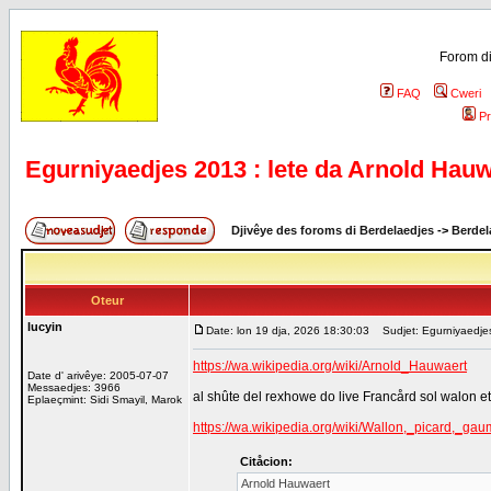
Forom di
FAQ
Cweri
Pr
Egurniyaedjes 2013 : lete da Arnold Hauwa
Djivêye des foroms di Berdelaedjes
->
Berdel
Oteur
lucyin
Date: lon 19 dja, 2026 18:30:03
Sudjet: Egurniyaedjes 
https://wa.wikipedia.org/wiki/Arnold_Hauwaert
Date d' arivêye: 2005-07-07
Messaedjes: 3966
al shûte del rexhowe do live Francård sol walon et 
Eplaeçmint: Sidi Smayil, Marok
https://wa.wikipedia.org/wiki/Wallon,_picard,_
Citåcion:
Arnold Hauwaert