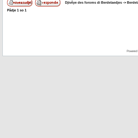
Djivêye des foroms di Berdelaedjes
->
Berdel
Pådje
1
so
1
Powered