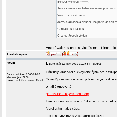
Bonjour Monsieur *******,
Je vous remercie chaleureusement pour vous p
Votre travail est émérite.
Je vous autorise à diffuser une partie de son 
Cordiales salutations.
Charles-Joseph Velden
_________________
Araedjî waloneu prete a rvindjî si mancî lingaedje
Rivni al copete
lucyin
Date: mår 12 may, 2026 21:55:34
Sudjet:
I fåreut lyi dmander d' evoyî ene åjhmince a Wikiped
Date d' arivêye: 2005-07-07
Messaedjes: 3966
Si vos l' pôrîz rescontrer et lyi fé evoyî çoula di si 
Eplaeçmint: Sidi Smayil, Marok
email à envoyer à:
permissions-fr@wikimedia.org
I vos vont evoyî on limero d' tiket; adon, vos mel r
Merci bråmint des côps.
Tecse a evoyî (avou voste adresse ådzo):