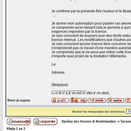
Je confirme par la présente être l'auteur et le ti
.....
Je donne mon autorisation pour publier ces œuvre
Je comprends qu'en faisant cela je permets à qui
exigences imposées par la licence.
Je suis conscient de toujours jouir des droits extra
licence retenue. Les modifications que d'autres po
Je suis conscient qu'une licence libre concerne se
n'emploierait pas ce travail d'une manière autoris
Je comprends que je ne peux pas retirer cette lic
n'importe quel projet de la fondation Wikimedia.
Le
Adresse
(Belgique)
_________________
Li ci ki n' a k' on toû n' vike k' on djoû.
Rivni al copete
Mostrer les messaedjes des dierin(ne)s:
Djivêye des foroms di Berdelaedjes
->
Tecses
Pådje
1
so
1