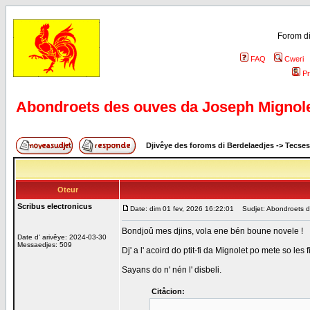
Forom di
FAQ
Cweri
Pr
Abondroets des ouves da Joseph Mignol
Djivêye des foroms di Berdelaedjes
->
Tecses
Oteur
Scribus electronicus
Date: dim 01 fev, 2026 16:22:01
Sudjet: Abondroets d
Bondjoû mes djins, vola ene bén boune novele !
Date d' arivêye: 2024-03-30
Messaedjes: 509
Dj' a l' acoird do ptit-fi da Mignolet po mete so les
Sayans do n' nén l' disbeli.
Citåcion: