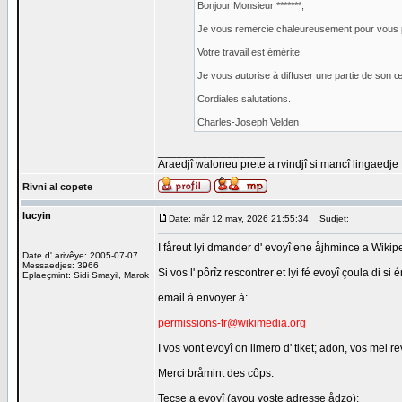
Bonjour Monsieur *******,
Je vous remercie chaleureusement pour vous p
Votre travail est émérite.
Je vous autorise à diffuser une partie de son 
Cordiales salutations.
Charles-Joseph Velden
_________________
Araedjî waloneu prete a rvindjî si mancî lingaedje
Rivni al copete
lucyin
Date: mår 12 may, 2026 21:55:34
Sudjet:
I fåreut lyi dmander d' evoyî ene åjhmince a Wikiped
Date d' arivêye: 2005-07-07
Messaedjes: 3966
Si vos l' pôrîz rescontrer et lyi fé evoyî çoula di si 
Eplaeçmint: Sidi Smayil, Marok
email à envoyer à:
permissions-fr@wikimedia.org
I vos vont evoyî on limero d' tiket; adon, vos mel r
Merci bråmint des côps.
Tecse a evoyî (avou voste adresse ådzo):