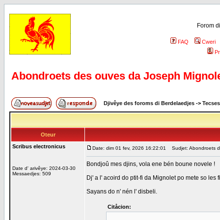
Forom di
FAQ
Cweri
Pr
Abondroets des ouves da Joseph Mignol
Djivêye des foroms di Berdelaedjes
->
Tecses
Oteur
Scribus electronicus
Date: dim 01 fev, 2026 16:22:01
Sudjet: Abondroets d
Bondjoû mes djins, vola ene bén boune novele !
Date d' arivêye: 2024-03-30
Messaedjes: 509
Dj' a l' acoird do ptit-fi da Mignolet po mete so les
Sayans do n' nén l' disbeli.
Citåcion: