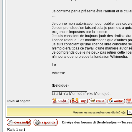
Je confirme par la présente être l'auteur et le ti
.....
Je donne mon autorisation pour publier ces œuvre
Je comprends qu'en faisant cela je permets à qui
exigences imposées par la licence.
Je suis conscient de toujours jouir des droits extra
licence retenue. Les modifications que d'autres po
Je suis conscient qu'une licence libre concerne se
n'emploierait pas ce travail d'une manière autoris
Je comprends que je ne peux pas retirer cette lic
n'importe quel projet de la fondation Wikimedia.
Le
Adresse
(Belgique)
_________________
Li ci ki n' a k' on toû n' vike k' on djoû.
Rivni al copete
Mostrer les messaedjes des dierin(ne)s:
Djivêye des foroms di Berdelaedjes
->
Tecses
Pådje
1
so
1