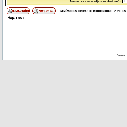
Mostrer les messaedjes des dierin(ne)s:
Djivêye des foroms di Berdelaedjes
->
Po les
Pådje
1
so
1
Powered