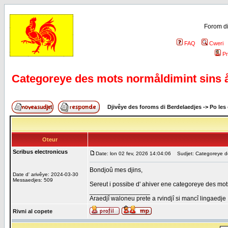
Forom di
FAQ
Cweri
Pr
Categoreye des mots normåldimint sins å
Djivêye des foroms di Berdelaedjes
->
Po les
Oteur
Scribus electronicus
Date: lon 02 fev, 2026 14:04:06
Sudjet: Categoreye des
Bondjoû mes djins,
Date d' arivêye: 2024-03-30
Messaedjes: 509
Sereut i possibe d' ahiver ene categoreye des mot
_________________
Araedjî waloneu prete a rvindjî si mancî lingaedje
Rivni al copete