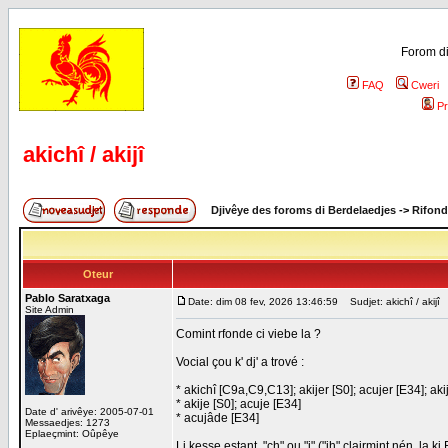
Forom di
FAQ
Cweri
Pr
akichî / akijî
Djivêye des foroms di Berdelaedjes
->
Rifond
Oteur
Pablo Saratxaga
Date: dim 08 fev, 2026 13:46:59
Sudjet: akichî / akijî
Site Admin
Comint rfonde ci viebe la ?
Vocial çou k' dj' a trové :
* akichî [C9a,C9,C13]; akijer [S0]; acujer [E34]; akij
* akije [S0]; acuje [E34]
Date d' arivêye: 2005-07-01
* acujâde [E34]
Messaedjes: 1273
Eplaeçmint: Oûpêye
Li kesse estant, "ch" ou "j" ("jh" clairmint nén, la k