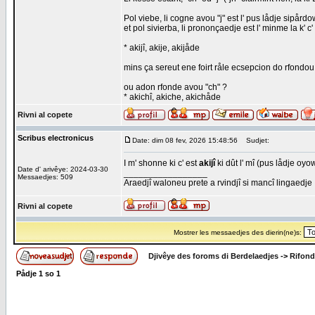
Pol viebe, li cogne avou "j" est l' pus lådje sipårdo
et pol sivierba, li prononçaedje est l' minme la k' c' 
* akijî, akije, akijåde
mins ça sereut ene foirt råle ecsepcion do rfondou
ou adon rfonde avou "ch" ?
* akichî, akiche, akichåde
Rivni al copete
Scribus electronicus
Date: dim 08 fev, 2026 15:48:56
Sudjet:
I m' shonne ki c' est
akijî
ki dût l' mî (pus lådje oyo
Date d' arivêye: 2024-03-30
_________________
Messaedjes: 509
Araedjî waloneu prete a rvindjî si mancî lingaedje
Rivni al copete
Mostrer les messaedjes des dierin(ne)s:
Djivêye des foroms di Berdelaedjes
->
Rifond
Pådje
1
so
1