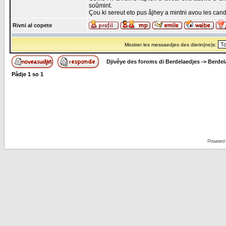
soûmint.
Çou ki sereut eto pus åjhey a mintni avou les candj
Rivni al copete
Mostrer les messaedjes des dierin(ne)s:
Djivêye des foroms di Berdelaedjes
->
Berdel
Pådje
1
so
1
Powered