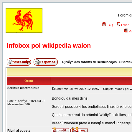
Forom di
FAQ
Cweri
Pr
Infobox pol wikipedia walon
Djivêye des foroms di Berdelaedjes
->
Berdel
Oteur
Scribus electronicus
Date: mie 18 fev, 2026 12:10:57
Sudjet: Infobox pol w
Bondjoû dai mes djins,
Date d' arivêye: 2024-03-30
Messaedjes: 509
Sereut i possibe ki les éndjolisses fjhaxhénxhe c
Çoula permetreut do bråmint "wikifyî" ls årtikes, e
_________________
Araedjî waloneu prete a rvindjî si mancî lingaedje
Rivni al copete