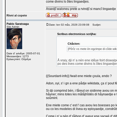
come divins ls ôtes lingaedjes.
_________________
Araedjî waloneu prete a rvindjî si mancî lingaedje
Rivni al copete
Pablo Saratxaga
Date: lon 02 mås, 2026 23:09:08
Sudjet:
Site Admin
Scribus electronicus scrijha:
Citåcion:
[Pôrîz vs mete èn egzimpe di côde wiki 
Date d' arivêye: 2005-07-01
Messaedjes: 1273
Eplaeçmint: Oûpêye
Å vraiy, dji n' a nén ene idêye foirt diswal
po des lives come divins ls ôtes lingaedje
{{Sourdant-info}} fwait ene miete çoula, endo ?
Adon, oyi, s' i gn a ene pådje wikidata, ça s' pout fé
Si dji comprind bén, i fåreut on sistinme avou on m
håyner; mins totes les målåjhîstés di håynaedje e 
soûmint.
Ene miete come c' est l' cas avou les boesses po les
ou co les modeles di livea ey eployaedje, constrû
Come i n' a nén d' råjhon d' aveur ene sacwè d' dif