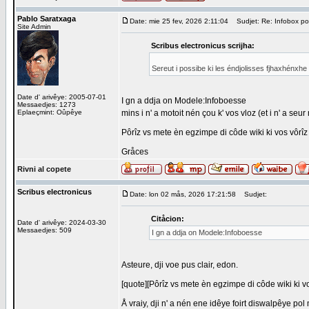
Pablo Saratxaga
Date: mie 25 fev, 2026 2:11:04
Sudjet: Re: Infobox pol
Site Admin
Scribus electronicus scrijha:
Sereut i possibe ki les éndjolisses fjhaxhénxh
Date d' arivêye: 2005-07-01
I gn a ddja on Modele:Infoboesse
Messaedjes: 1273
Eplaeçmint: Oûpêye
mins i n' a motoit nén çou k' vos vloz (et i n' a se
Pôrîz vs mete èn egzimpe di côde wiki ki vos vôrîz 
Gråces
Rivni al copete
Scribus electronicus
Date: lon 02 mås, 2026 17:21:58
Sudjet:
Citåcion:
Date d' arivêye: 2024-03-30
Messaedjes: 509
I gn a ddja on Modele:Infoboesse
Asteure, dji voe pus clair, edon.
[quote][Pôrîz vs mete èn egzimpe di côde wiki ki vo
Å vraiy, dji n' a nén ene idêye foirt diswalpêye pol