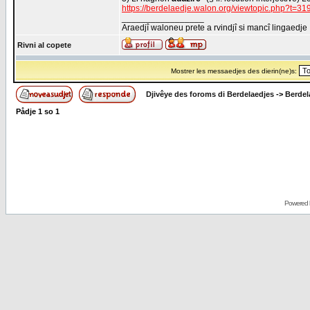
https://berdelaedje.walon.org/viewtopic.php?t=31
_________________
Araedjî waloneu prete a rvindjî si mancî lingaedje
Rivni al copete
Mostrer les messaedjes des dierin(ne)s:
Djivêye des foroms di Berdelaedjes
->
Berdel
Pådje
1
so
1
Powered