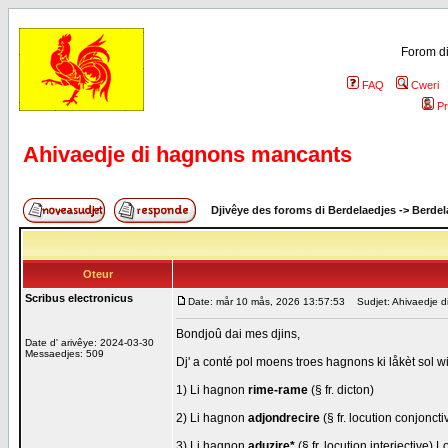
Forom di
FAQ
Cweri
Pr
Ahivaedje di hagnons mancants
Djivêye des foroms di Berdelaedjes
->
Berdel
Oteur
Scribus electronicus
Date: mår 10 mås, 2026 13:57:53
Sudjet: Ahivaedje d
Bondjoû dai mes djins,
Date d' arivêye: 2024-03-30
Messaedjes: 509
Dj' a conté pol moens troes hagnons ki låkèt sol w
1) Li hagnon
rime-rame
(§ fr. dicton)
2) Li hagnon
adjondrecire
(§ fr. locution conjoncti
3) Li hagnon
aduzire*
(§ fr. locution interjective) L