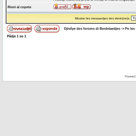
Rivni al copete
Mostrer les messaedjes des dierin(ne)s:
Djivêye des foroms di Berdelaedjes
->
Po les
Pådje
1
so
1
Powered