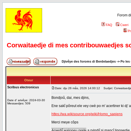
Forom di
FAQ
Cweri
Pr
Corwaitaedje di mes contribouwaedjes s
Djivêye des foroms di Berdelaedjes
->
Po les
Oteur
Scribus electronicus
Date: dju 26 mås, 2026 14:00:12
Sudjet: Corwaitaedje
Bondjoû, dai, mes djins,
Date d' arivêye: 2024-03-30
Messaedjes: 509
Ene sakî pôreut ele vey cwè po m' acertiner ki dj' a 
https://wa.wikisource.org/wiki/Homo_sapiens
Merci meye côps
_________________
Araedjî waloneu prete a rvindjî si mancî lingaedje